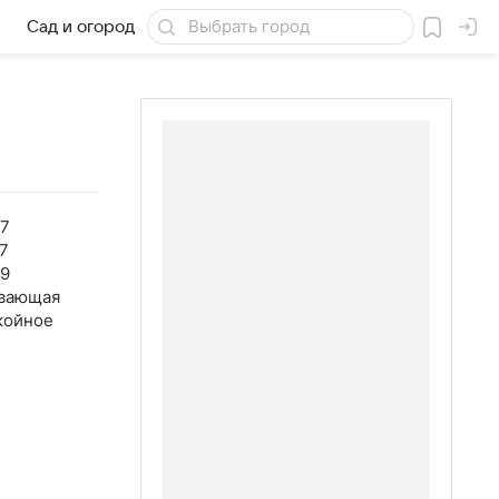
Сад и огород
Товары для дачи
57
7
49
вающая
койное