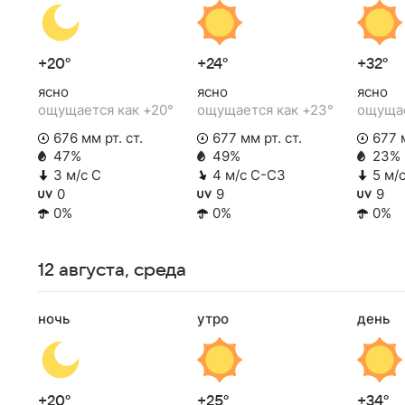
+20°
+24°
+32°
ясно
ясно
ясно
ощущается как +20°
ощущается как +23°
ощущае
676 мм рт. ст.
677 мм рт. ст.
677 м
47%
49%
23%
3 м/с С
4 м/с С-СЗ
5 м/
0
9
9
0%
0%
0%
12 августа, среда
ночь
утро
день
+20°
+25°
+34°