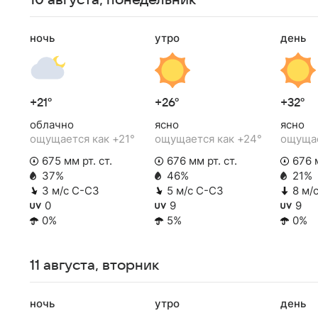
10 августа, понедельник
ночь
утро
день
+21°
+26°
+32°
облачно
ясно
ясно
ощущается как +21°
ощущается как +24°
ощущае
675 мм рт. ст.
676 мм рт. ст.
676 м
37%
46%
21%
3 м/с С-СЗ
5 м/с С-СЗ
8 м/
0
9
9
0%
5%
0%
11 августа, вторник
ночь
утро
день