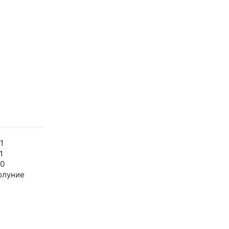
1
1
40
олуние