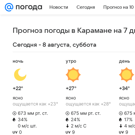
Новости
Сегодня
Прогноз на 10
Прогноз погоды в Карамане на 7 д
Сегодня - 8 августа, суббота
ночь
утро
день
+22°
+27°
+34°
ясно
ясно
ясно
ощущается как +23°
ощущается как +28°
ощущае
673 мм рт. ст.
675 мм рт. ст.
675 м
34%
24%
17%
0 м/с шт.
2 м/с С
4 м/
0
9
9