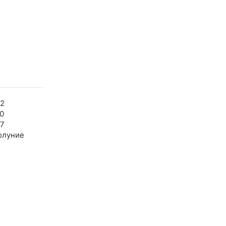
02
0
37
олуние