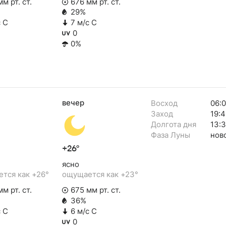
м рт. ст.
676 мм рт. ст.
29%
с С
7 м/с С
0
0%
вечер
Восход
06:
Заход
19:4
Долгота дня
13:
Фаза Луны
нов
+26°
ясно
тся как +26°
ощущается как +23°
м рт. ст.
675 мм рт. ст.
36%
с С
6 м/с С
0