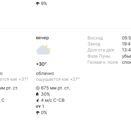
9%
вечер
Восход
05:
Заход
19:4
Долгота дня
13:
Фаза Луны
убы
Геомагн. поле
спо
+30°
о
облачно
тся как +31°
ощущается как +27°
м рт. ст.
675 мм рт. ст.
30%
с С
4 м/с С-СВ
1
0%