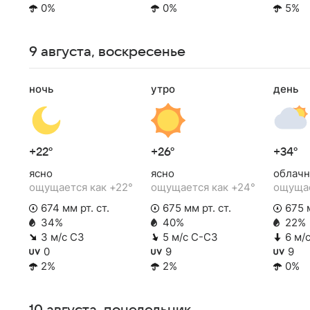
0%
0%
5%
9 августа, воскресенье
ночь
утро
день
+22°
+26°
+34°
ясно
ясно
облачн
ощущается как +22°
ощущается как +24°
ощущае
674 мм рт. ст.
675 мм рт. ст.
675 м
34%
40%
22%
3 м/с СЗ
5 м/с С-СЗ
6 м/
0
9
9
2%
2%
0%