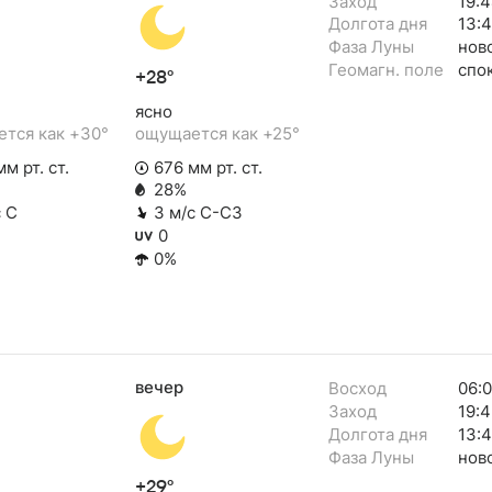
Заход
19:
Долгота дня
13:
Фаза Луны
нов
Геомагн. поле
спо
+28°
ясно
тся как +30°
ощущается как +25°
м рт. ст.
676 мм рт. ст.
28%
с С
3 м/с С-СЗ
0
0%
вечер
Восход
06:0
Заход
19:
Долгота дня
13:
Фаза Луны
нов
+29°