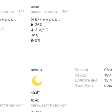
ясно
тся как +31°
ощущается как +26°
м рт. ст.
677 мм рт. ст.
26%
с С
3 м/с С
0
0%
вечер
Восход
06:0
Заход
19:4
Долгота дня
13:
Фаза Луны
нов
+28°
ясно
тся как +27°
ощущается как +24°