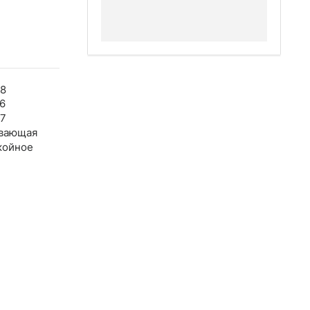
58
6
47
вающая
койное