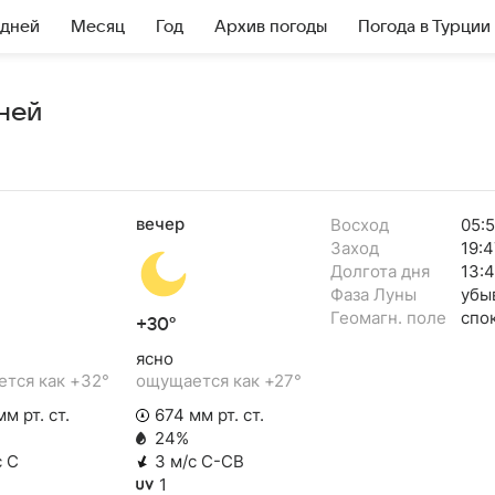
 дней
Месяц
Год
Архив погоды
Погода в Турции
ней
вечер
Восход
05:
Заход
19:4
Долгота дня
13:
Фаза Луны
убы
Геомагн. поле
спо
+30°
ясно
тся как +32°
ощущается как +27°
м рт. ст.
674 мм рт. ст.
24%
с С
3 м/с С-СВ
1