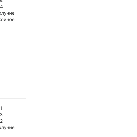
44
44
олуние
койное
1
43
42
олуние