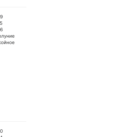
59
5
46
олуние
койное
00