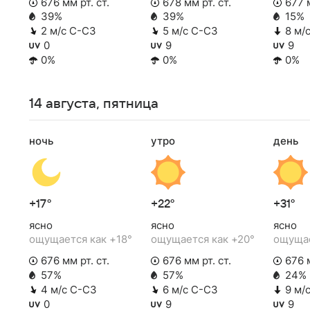
676 мм рт. ст.
678 мм рт. ст.
677 м
39%
39%
15%
2 м/с С-СЗ
5 м/с С-СЗ
8 м/
0
9
9
0%
0%
0%
14 августа, пятница
ночь
утро
день
+17°
+22°
+31°
ясно
ясно
ясно
ощущается как +18°
ощущается как +20°
ощущае
676 мм рт. ст.
676 мм рт. ст.
676 м
57%
57%
24%
4 м/с С-СЗ
6 м/с С-СЗ
9 м/
0
9
9