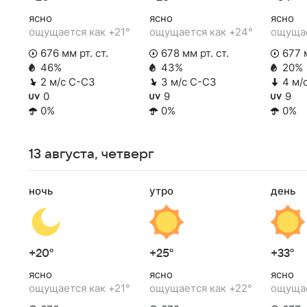
ясно
ясно
ясно
ощущается как +21°
ощущается как +24°
ощущае
676 мм рт. ст.
678 мм рт. ст.
677 м
46%
43%
20%
2 м/с С-СЗ
3 м/с С-СЗ
4 м/
0
9
9
0%
0%
0%
13 августа, четверг
ночь
утро
день
+20°
+25°
+33°
ясно
ясно
ясно
ощущается как +21°
ощущается как +22°
ощущае