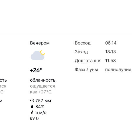
Вечером
Восход
06:14
Заход
18:13
Долгота дня
11:58
Фаза Луны
полнолуние
+26°
сть
облачность
тся
ощущается
°C
как +27°C
м
757 мм
84%
5 м/с
0