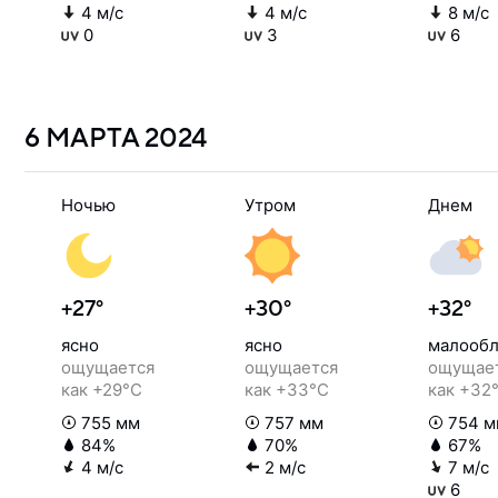
4 м/с
4 м/с
8 м/с
0
3
6
6 МАРТА
2024
Ночью
Утром
Днем
+27°
+30°
+32°
ясно
ясно
малообл
ощущается
ощущается
ощущае
как +29°C
как +33°C
как +32
755 мм
757 мм
754 м
84%
70%
67%
4 м/с
2 м/с
7 м/с
6