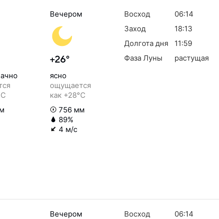
Вечером
Восход
06:14
Заход
18:13
Долгота дня
11:59
Фаза Луны
растущая
+26°
ачно
ясно
тся
ощущается
°C
как +28°C
м
756 мм
89%
4 м/с
Вечером
Восход
06:14