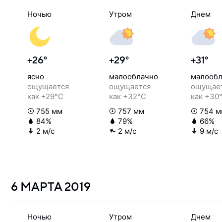
Ночью
Утром
Днем
+26°
+29°
+31°
ясно
малооблачно
малообл
ощущается
ощущается
ощущае
как +29°C
как +32°C
как +30
755 мм
757 мм
754 м
84%
79%
66%
2 м/с
2 м/с
9 м/с
6 МАРТА
2019
Ночью
Утром
Днем