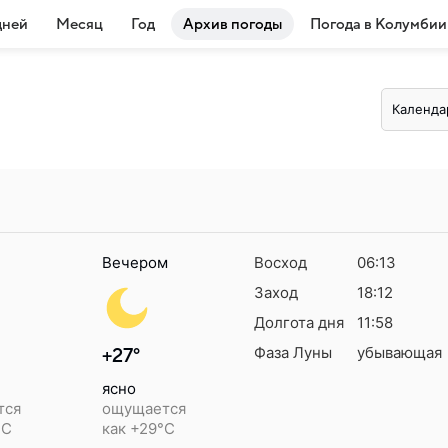
дней
Месяц
Год
Архив погоды
Погода в Колумбии
Календа
Вечером
Восход
06:13
Заход
18:12
Долгота дня
11:58
Фаза Луны
убывающая
+27°
ясно
тся
ощущается
°C
как +29°C