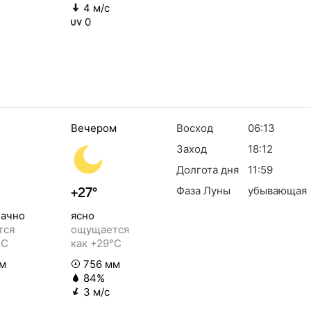
4 м/с
0
Вечером
Восход
06:13
Заход
18:12
Долгота дня
11:59
Фаза Луны
убывающая
+27°
ачно
ясно
тся
ощущается
°C
как +29°C
м
756 мм
84%
3 м/с