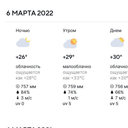
6 МАРТА
2022
Ночью
Утром
Днем
+26°
+29°
+30°
облачность
малооблачно
облачно
ощущается
ощущается
ощущае
как +28°C
как +33°C
как +30
757 мм
759 мм
756 м
84%
74%
66%
3 м/с
1 м/с
7 м/с
0
5
5