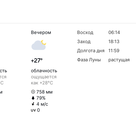
Вечером
Восход
06:14
Заход
18:13
Долгота дня
11:59
Фаза Луны
растущая
+27°
сть
облачность
тся
ощущается
°C
как +28°C
м
758 мм
79%
4 м/с
0