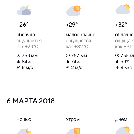
+26°
+29°
+32°
облачно
малооблачно
облачно
ощущается
ощущается
ощущае
как +26°C
как +32°C
как +31
756 мм
757 мм
755 м
84%
74%
59%
6 м/с
2 м/с
8 м/с
6 МАРТА
2018
Ночью
Утром
Днем