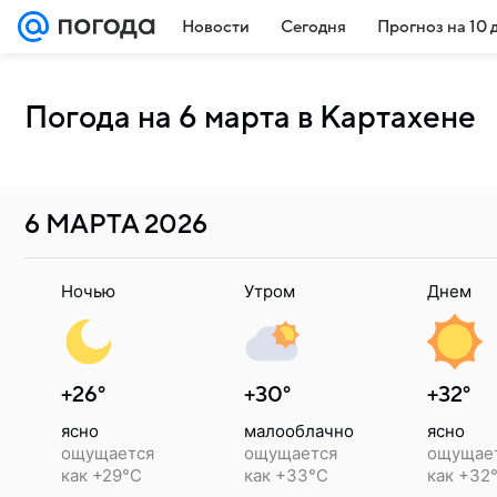
Новости
Сегодня
Прогноз на 10 
Погода на 6 марта в Картахене
6 МАРТА
2026
Ночью
Утром
Днем
+26°
+30°
+32°
ясно
малооблачно
ясно
ощущается
ощущается
ощущае
как +29°C
как +33°C
как +32