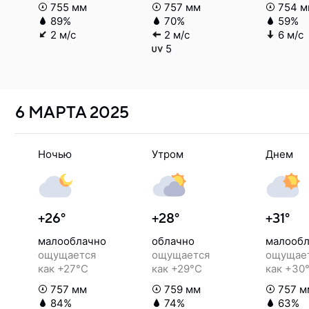
755 мм
757 мм
754 м
89%
70%
59%
2 м/с
2 м/с
6 м/с
5
6 МАРТА
2025
Ночью
Утром
Днем
+26°
+28°
+31°
малооблачно
облачно
малообл
ощущается
ощущается
ощущае
как +27°C
как +29°C
как +30
757 мм
759 мм
757 м
84%
74%
63%