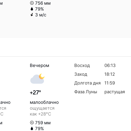
м
756 мм
79%
3 м/с
Вечером
Восход
06:13
Заход
18:12
Долгота дня
11:59
Фаза Луны
растущая
+27°
ачно
малооблачно
тся
ощущается
°C
как +28°C
м
759 мм
79%