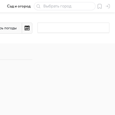
Сад и огород
Товары для дачи
рь погоды