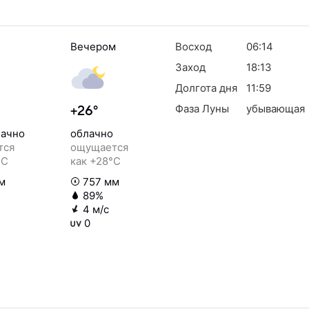
Вечером
Восход
06:14
Заход
18:13
Долгота дня
11:59
Фаза Луны
убывающая
+26°
ачно
облачно
тся
ощущается
°C
как +28°C
м
757 мм
89%
4 м/с
0