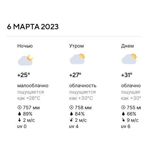
6 МАРТА
2023
Ночью
Утром
Днем
+25°
+27°
+31°
малооблачно
облачность
облачно
ощущается
ощущается
ощущае
как +28°C
как +30°C
как +30
757 мм
758 мм
755 м
89%
84%
66%
2 м/с
2 м/с
9 м/с
0
4
6