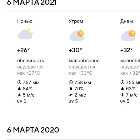
6 МАРТА
2021
Ночью
Утром
Днем
+26°
+30°
+32°
облачность
малооблачно
малообл
ощущается
ощущается
ощущае
как +27°C
как +33°C
как +32
757 мм
758 мм
755 м
84%
70%
63%
5 м/с
2 м/с
7 м/с
0
5
5
6 МАРТА
2020