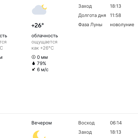
Заход
18:13
Долгота дня
11:58
Фаза Луны
новолуние
+26°
сть
облачность
тся
ощущается
°C
как +26°C
м
0 мм
79%
6 м/с
Вечером
Восход
06:14
Заход
18:13