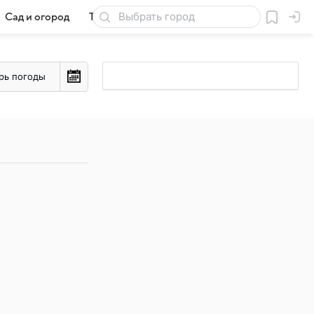
Сад и огород
Товары для дачи
рь погоды