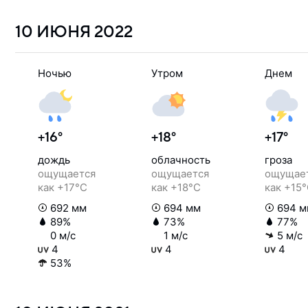
10 ИЮНЯ
2022
Ночью
Утром
Днем
+16°
+18°
+17°
дождь
облачность
гроза
ощущается
ощущается
ощущае
как +17°C
как +18°C
как +15
692 мм
694 мм
694 м
89%
73%
77%
0 м/с
1 м/с
5 м/с
4
4
4
53%