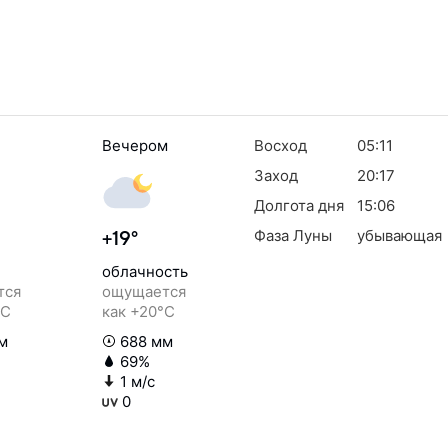
Вечером
Восход
05:11
Заход
20:17
Долгота дня
15:06
Фаза Луны
убывающая
+19°
облачность
тся
ощущается
°C
как +20°C
м
688 мм
69%
1 м/с
0