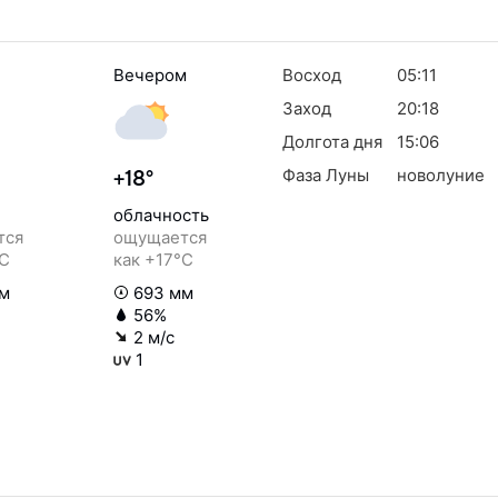
Вечером
Восход
05:11
Заход
20:18
Долгота дня
15:06
Фаза Луны
новолуние
+18°
облачность
тся
ощущается
°C
как +17°C
м
693 мм
56%
2 м/с
1