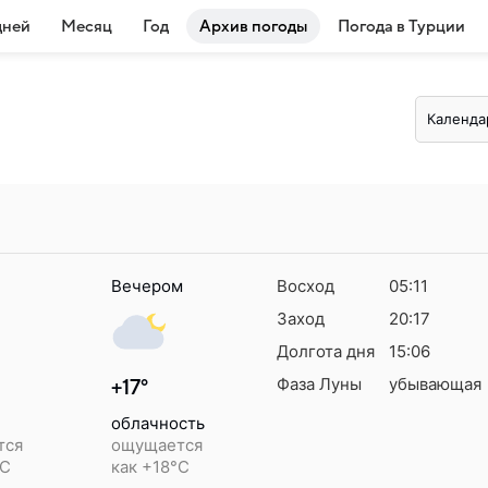
дней
Месяц
Год
Архив погоды
Погода в Турции
Календа
Вечером
Восход
05:11
Заход
20:17
Долгота дня
15:06
Фаза Луны
убывающая
+17°
облачность
тся
ощущается
°C
как +18°C