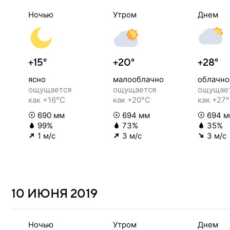
Ночью
Утром
Днем
+15°
+20°
+28°
ясно
малооблачно
облачно
ощущается
ощущается
ощущае
как +16°C
как +20°C
как +27
690 мм
694 мм
694 м
99%
73%
35%
1 м/с
3 м/с
3 м/с
10 ИЮНЯ
2019
Ночью
Утром
Днем