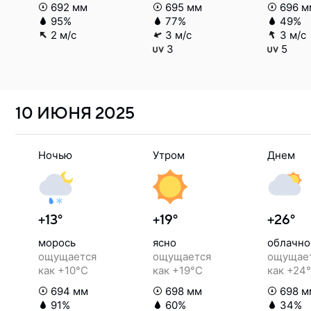
692 мм
695 мм
696 м
95%
77%
49%
2 м/с
3 м/с
3 м/с
3
5
10 ИЮНЯ
2025
Ночью
Утром
Днем
+13°
+19°
+26°
морось
ясно
облачно
ощущается
ощущается
ощущае
как +10°C
как +19°C
как +24
694 мм
698 мм
698 м
91%
60%
34%