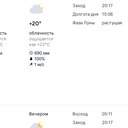
Заход
20:17
Долгота дня
15:06
Фаза Луны
растущая
+20°
сть
облачность
тся
ощущается
°C
как +22°C
м
690 мм
100%
1 м/с
Вечером
Восход
05:11
Заход
20:17