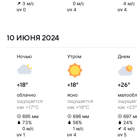
3 м/с
0 м/с
4 м/с
0
4
4
10 ИЮНЯ
2024
Ночью
Утром
Днем
+18°
+18°
+26°
облачно
ясно
малообл
ощущается
ощущается
ощущае
как +17°C
как +18°C
как +23
695 мм
696 мм
697 м
73%
56%
24%
0 м/с
1 м/с
4 м/с
1
4
5