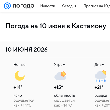
Новости
Сегодня
Прогноз на 10 
Погода на 10 июня в Кастамону
10 ИЮНЯ
2026
Ночью
Утром
Днем
+14°
+15°
+21°
ясно
облачность
осадки
ощущается
ощущается
ощущае
как +14°C
как +14°C
как +20