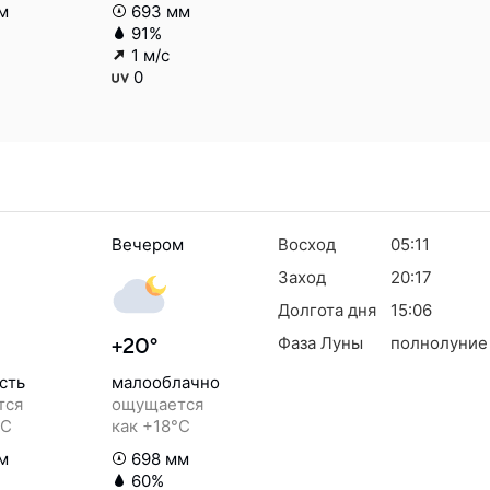
м
693 мм
91%
1 м/с
0
Вечером
Восход
05:11
Заход
20:17
Долгота дня
15:06
Фаза Луны
полнолуние
+20°
сть
малооблачно
тся
ощущается
°C
как +18°C
м
698 мм
60%