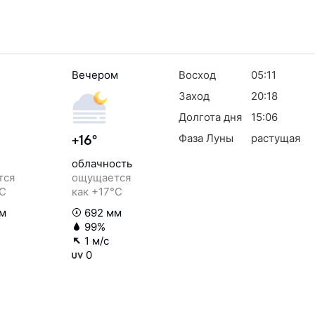
Вечером
Восход
05:11
Заход
20:18
Долгота дня
15:06
Фаза Луны
растущая
+16°
облачность
тся
ощущается
°C
как +17°C
м
692 мм
99%
1 м/с
0