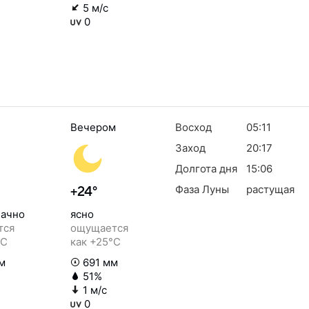
5 м/с
0
Вечером
Восход
05:11
Заход
20:17
Долгота дня
15:06
Фаза Луны
растущая
+24°
ачно
ясно
тся
ощущается
°C
как +25°C
м
691 мм
51%
1 м/с
0