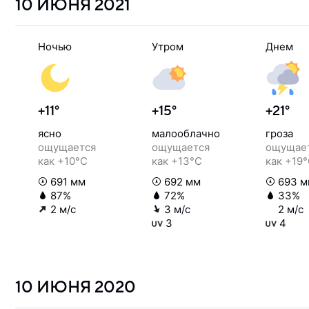
10 ИЮНЯ
2021
Ночью
Утром
Днем
+11°
+15°
+21°
ясно
малооблачно
гроза
ощущается
ощущается
ощущае
как +10°C
как +13°C
как +19
691 мм
692 мм
693 м
87%
72%
33%
2 м/с
3 м/с
2 м/с
3
4
10 ИЮНЯ
2020