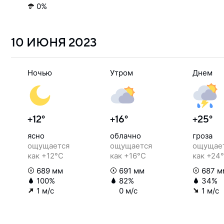
0%
10 ИЮНЯ
2023
Ночью
Утром
Днем
+12°
+16°
+25°
ясно
облачно
гроза
ощущается
ощущается
ощущае
как +12°C
как +16°C
как +24
689 мм
691 мм
687 м
100%
82%
34%
1 м/с
0 м/с
1 м/с