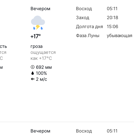
Вечером
Восход
05:11
Заход
20:18
Долгота дня
15:06
Фаза Луны
убывающая
+17°
сть
гроза
тся
ощущается
°C
как +17°C
м
692 мм
100%
2 м/с
Вечером
Восход
05:11