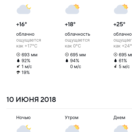
+16°
+18°
+25°
облачно
облачность
облачно
ощущается
ощущается
ощущае
как +17°C
как 0°C
как +24
693 мм
695 мм
695 м
92%
94%
61%
1 м/с
0 м/с
5 м/с
19%
10 ИЮНЯ
2018
Ночью
Утром
Днем