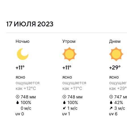
17 ИЮЛЯ
2023
Ночью
Утром
Днем
+11°
+11°
+29°
ясно
ясно
ясно
ощущается
ощущается
ощущае
как +12°C
как +11°C
как +29
748 мм
748 мм
747 м
100%
100%
42%
0 м/с
1 м/с
3 м/с
0
1
6