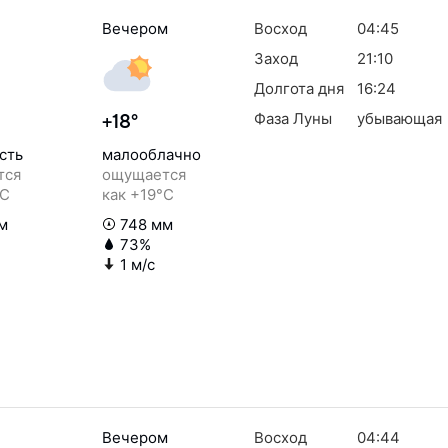
Вечером
Восход
04:45
Заход
21:10
Долгота дня
16:24
Фаза Луны
убывающая
+18°
сть
малооблачно
тся
ощущается
°C
как +19°C
м
748 мм
73%
1 м/с
Вечером
Восход
04:44