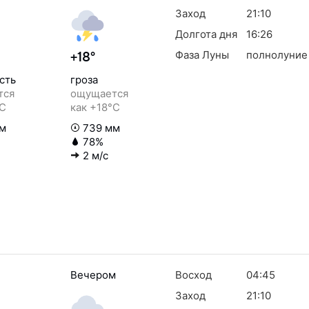
Заход
21:10
Долгота дня
16:26
Фаза Луны
полнолуние
+18°
сть
гроза
тся
ощущается
°C
как +18°C
м
739 мм
78%
2 м/с
Вечером
Восход
04:45
Заход
21:10