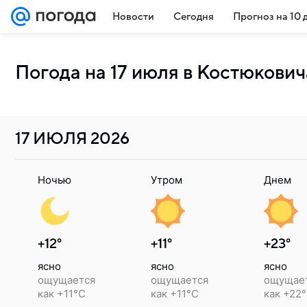
Новости
Сегодня
Прогноз на 10 
Погода на 17 июля в Костюкович
17 ИЮЛЯ
2026
Ночью
Утром
Днем
+12°
+11°
+23°
ясно
ясно
ясно
ощущается
ощущается
ощущае
как +11°C
как +11°C
как +22