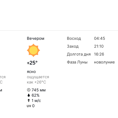
Вечером
Восход
04:45
Заход
21:10
Долгота дня
16:26
Фаза Луны
новолуние
+25°
ясно
тся
ощущается
°C
как +26°C
м
745 мм
62%
1 м/с
0