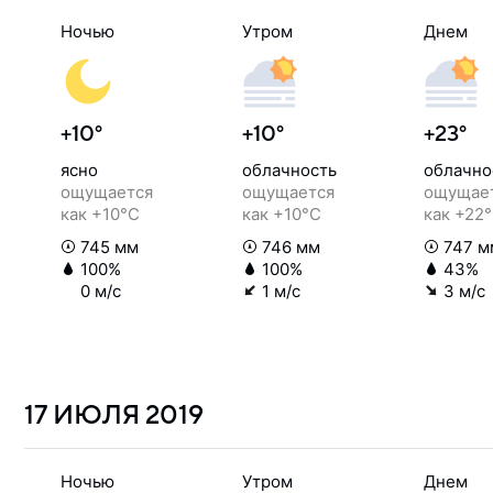
Ночью
Утром
Днем
+10°
+10°
+23°
ясно
облачность
облачно
ощущается
ощущается
ощущае
как +10°C
как +10°C
как +22
745 мм
746 мм
747 м
100%
100%
43%
0 м/с
1 м/с
3 м/с
17 ИЮЛЯ
2019
Ночью
Утром
Днем