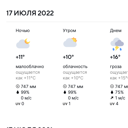
17 ИЮЛЯ
2022
Ночью
Утром
Днем
+11°
+10°
+16°
малооблачно
облачность
гроза
ощущается
ощущается
ощущае
как +11°C
как +10°C
как +15
747 мм
747 мм
747 м
99%
99%
75%
0 м/с
0 м/с
1 м/с
0
1
4