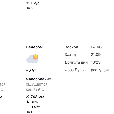
1 м/с
2
Вечером
Восход
04:46
Заход
21:09
Долгота дня
16:23
Фаза Луны
растущая
+26°
малооблачно
тся
ощущается
°C
как +29°C
м
748 мм
80%
0 м/с
0