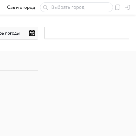
Сад и огород
Товары для дачи
рь погоды