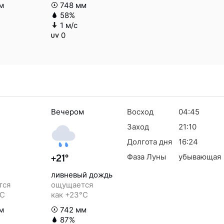
м
748 мм
58%
1 м/с
0
Вечером
Восход
04:45
Заход
21:10
Долгота дня
16:24
Фаза Луны
убывающая
+21°
ливневый дождь
тся
ощущается
°C
как +23°C
м
742 мм
87%