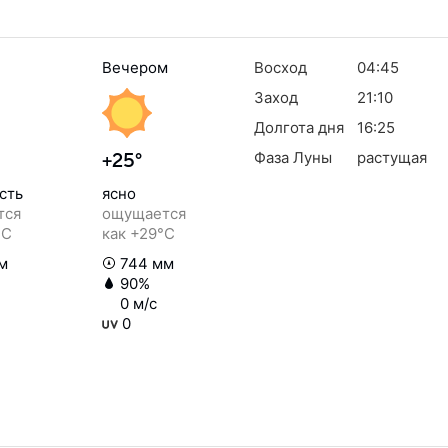
Вечером
Восход
04:45
Заход
21:10
Долгота дня
16:25
Фаза Луны
растущая
+25°
сть
ясно
тся
ощущается
°C
как +29°C
м
744 мм
90%
0 м/с
0