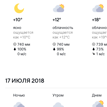
+10°
+12°
+18°
ясно
облачность
облачно
ощущается
ощущается
ощущае
как +10°C
как +12°C
как +19
740 мм
740 мм
739 м
100%
99%
73%
0 м/с
0 м/с
1 м/с
17 ИЮЛЯ
2018
Ночью
Утром
Днем