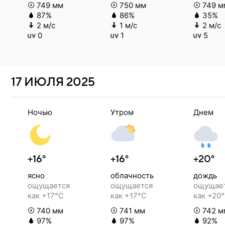
749 мм
750 мм
749 м
87%
86%
35%
2 м/с
1 м/с
2 м/с
0
1
5
17 ИЮЛЯ
2025
Ночью
Утром
Днем
+16°
+16°
+20°
ясно
облачность
дождь
ощущается
ощущается
ощущае
как +17°C
как +17°C
как +20
740 мм
741 мм
742 м
97%
97%
92%