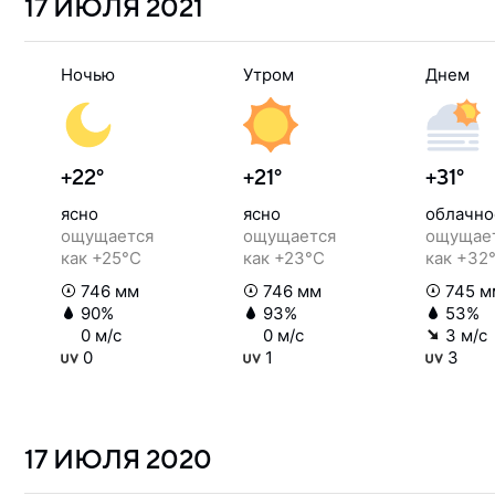
17 ИЮЛЯ
2021
Ночью
Утром
Днем
+22°
+21°
+31°
ясно
ясно
облачно
ощущается
ощущается
ощущае
как +25°C
как +23°C
как +32
746 мм
746 мм
745 м
90%
93%
53%
0 м/с
0 м/с
3 м/с
0
1
3
17 ИЮЛЯ
2020