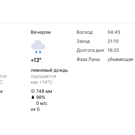
Вечером
Восход
04:45
Заход
21:10
Долгота дня
16:25
Фаза Луны
убывающая
+13°
ливневый дождь
тся
ощущается
°C
как +14°C
м
748 мм
98%
0 м/с
0