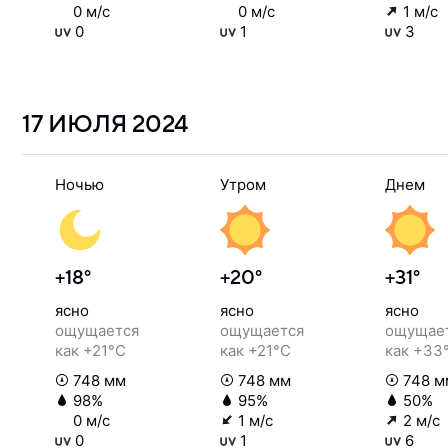
0 м/с
0 м/с
1 м/с
0
1
3
17 ИЮЛЯ
2024
Ночью
Утром
Днем
+18°
+20°
+31°
ясно
ясно
ясно
ощущается
ощущается
ощущае
как +21°C
как +21°C
как +33
748 мм
748 мм
748 м
98%
95%
50%
0 м/с
1 м/с
2 м/с
0
1
6