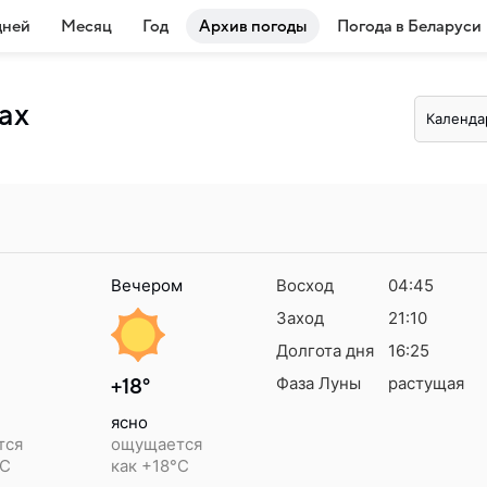
дней
Месяц
Год
Архив погоды
Погода в Беларуси
ах
Календа
Вечером
Восход
04:45
Заход
21:10
Долгота дня
16:25
Фаза Луны
растущая
+18°
ясно
тся
ощущается
°C
как +18°C