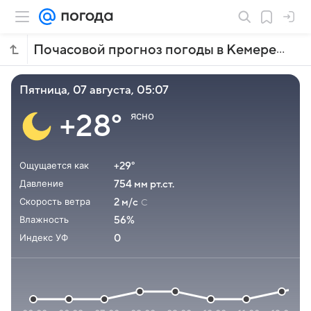
Почасовой прогноз погоды в Кемере
пятница, 07 августа, 05:07
ясно
+28°
Ощущается как
+29°
Давление
754 мм рт.ст.
Скорость ветра
2 м/с
С
Влажность
56%
Индекс УФ
0