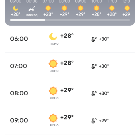
06:00
06:08
07:00
08:00
09:00
10:00
11:00
12:00
1
+28°
+28°
+29°
+29°
+28°
+28°
+29°
восход
+28°
06:00
+30°
ясно
+28°
07:00
+30°
ясно
+29°
08:00
+30°
ясно
+29°
09:00
+29°
ясно