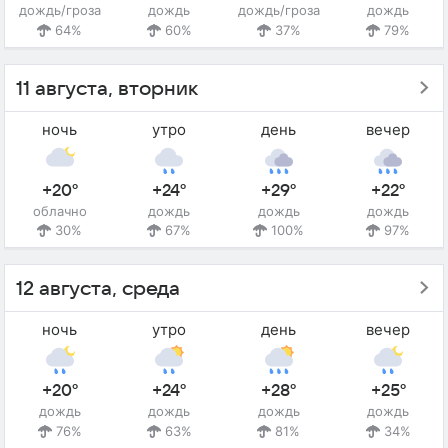
дождь/гроза
дождь
дождь/гроза
дождь
64%
60%
37%
79%
11 августа, вторник
ночь
утро
день
вечер
+20°
+24°
+29°
+22°
облачно
дождь
дождь
дождь
30%
67%
100%
97%
12 августа, среда
ночь
утро
день
вечер
+20°
+24°
+28°
+25°
дождь
дождь
дождь
дождь
76%
63%
81%
34%