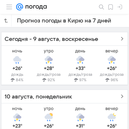
Прогноз погоды в Кирю на 7 дней
Сегодня - 9 августа, воскресенье
ночь
утро
день
вечер
+26°
+28°
+33°
+26°
дождь
дождь/гроза
дождь/гроза
дождь/гроза
84%
92%
97%
96%
10 августа, понедельник
ночь
утро
день
вечер
+23°
+26°
+31°
+26°