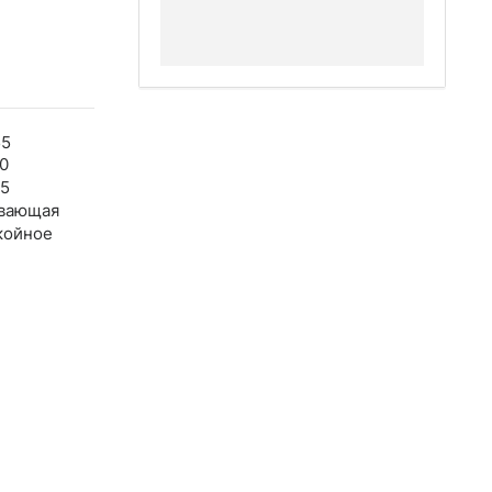
55
0
45
вающая
койное