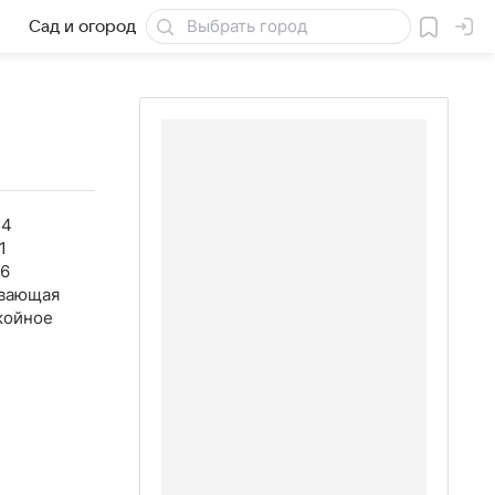
Сад и огород
Товары для дачи
54
1
46
вающая
койное