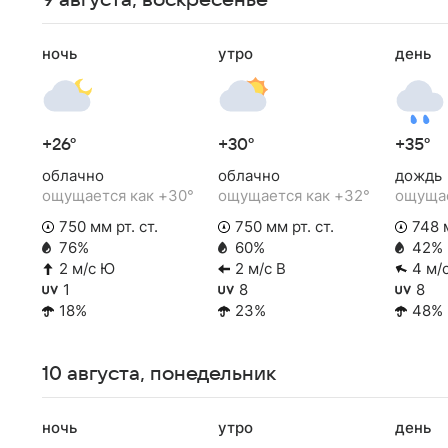
9 августа, воскресенье
ночь
утро
день
+26°
+30°
+35°
облачно
облачно
дождь
ощущается как +30°
ощущается как +32°
ощущае
750 мм рт. ст.
750 мм рт. ст.
748 м
76%
60%
42%
2 м/с Ю
2 м/с В
4 м/
1
8
8
18%
23%
48%
10 августа, понедельник
ночь
утро
день