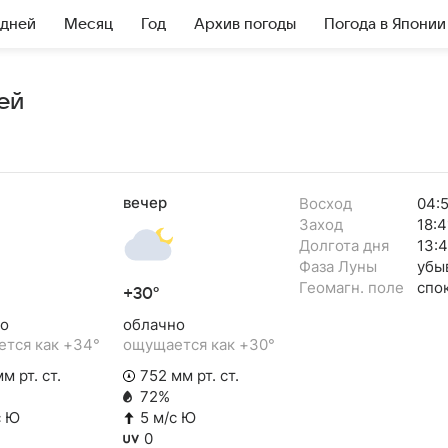
 дней
Месяц
Год
Архив погоды
Погода в Японии
ей
вечер
Восход
04:
Заход
18:4
Долгота дня
13:
Фаза Луны
убы
Геомагн. поле
спо
+30°
о
облачно
тся как +34°
ощущается как +30°
м рт. ст.
752 мм рт. ст.
72%
с Ю
5 м/с Ю
0