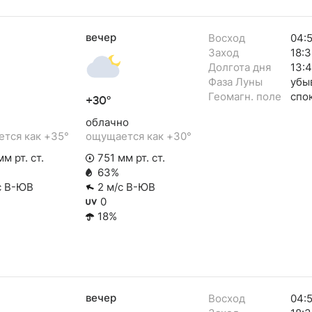
вечер
Восход
04:
Заход
18:3
Долгота дня
13:
Фаза Луны
убы
Геомагн. поле
спо
+30°
облачно
тся как +35°
ощущается как +30°
м рт. ст.
751 мм рт. ст.
63%
с В-ЮВ
2 м/с В-ЮВ
0
18%
вечер
Восход
04: