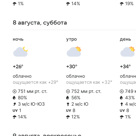
1%
14%
19%
8 августа, суббота
ночь
утро
день
+26°
+30°
+34°
облачно
облачно
облачн
ощущается как +29°
ощущается как +32°
ощущае
751 мм рт. ст.
752 мм рт. ст.
749 м
80%
56%
43%
3 м/с Ю-ЮЗ
2 м/с Ю
4 м/
1
8
8
14%
12%
1%