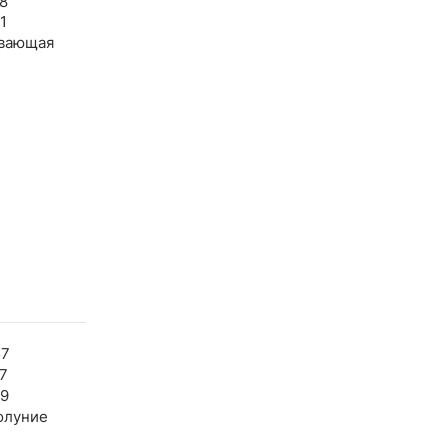
8
1
вающая
57
7
39
олуние