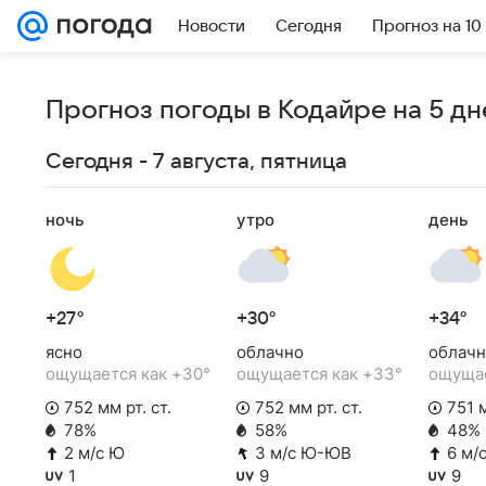
Новости
Сегодня
Прогноз на 10
Прогноз погоды в Кодайре на 5 дн
Сегодня - 7 августа, пятница
ночь
утро
день
+27°
+30°
+34°
ясно
облачно
облачн
ощущается как +30°
ощущается как +33°
ощущае
752 мм рт. ст.
752 мм рт. ст.
751 м
78%
58%
48%
2 м/с Ю
3 м/с Ю-ЮВ
6 м/
1
9
9