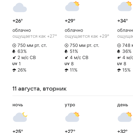
+26°
+29°
+34°
облачно
облачно
облачн
ощущается как +27°
ощущается как +29°
ощущае
750 мм рт. ст.
750 мм рт. ст.
748 м
63%
51%
36%
2 м/с СВ
4 м/с СВ
4 м/
1
8
8
26%
11%
15%
11 августа, вторник
ночь
утро
день
+25°
+27°
+32°