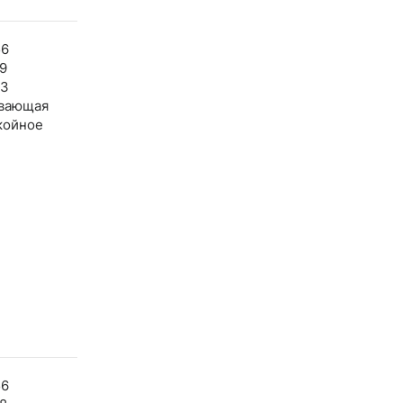
56
9
43
вающая
койное
56