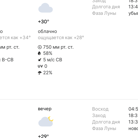
Заход
18:3
Долгота дня
13:4
Фаза Луны
убы
+30°
о
облачно
тся как +34°
ощущается как +28°
м рт. ст.
750 мм рт. ст.
58%
с В-СВ
5 м/с СВ
0
22%
вечер
Восход
04:
Заход
18:3
Долгота дня
13:
Фаза Луны
нов
+29°