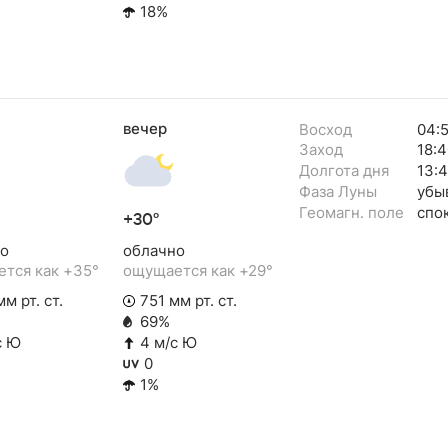
18%
вечер
Восход
04:
Заход
18:4
Долгота дня
13:
Фаза Луны
убы
Геомагн. поле
спо
+30°
о
облачно
тся как +35°
ощущается как +29°
м рт. ст.
751 мм рт. ст.
69%
с Ю
4 м/с Ю
0
1%