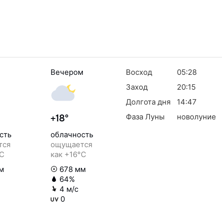
Вечером
Восход
05:28
Заход
20:15
Долгота дня
14:47
Фаза Луны
новолуние
+18°
сть
облачность
тся
ощущается
°C
как +16°C
м
678 мм
64%
4 м/с
0