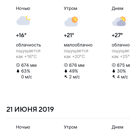
Ночью
Утром
Днем
+16°
+21°
+27°
облачность
малооблачно
облачно
ощущается
ощущается
ощущае
как +16°C
как +20°C
как +25
674 мм
676 мм
675 м
63%
49%
30%
0 м/с
2 м/с
4 м/с
21 ИЮНЯ
2019
Ночью
Утром
Днем