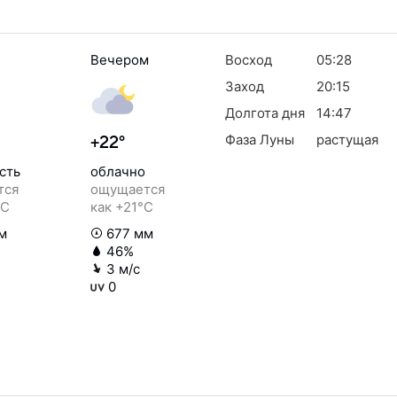
Вечером
Восход
05:28
Заход
20:15
Долгота дня
14:47
Фаза Луны
растущая
+22°
сть
облачно
тся
ощущается
°C
как +21°C
м
677 мм
46%
3 м/с
0