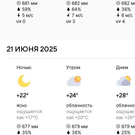
681 мм
682 мм
682 м
59%
64%
36%
5 м/с
7 м/с
6 м/с
0
3
4
21 ИЮНЯ
2025
Ночью
Утром
Днем
+22°
+24°
+28°
ясно
облачность
облачно
ощущается
ощущается
ощущае
как +17°C
как +20°C
как +26
677 мм
679 мм
679 м
35%
36%
25%