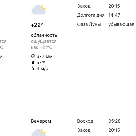
Заход
20:15
Долгота дня
14:47
Фаза Луны
убывающая
+22°
облачность
тся
ощущается
°C
как +21°C
м
677 мм
57%
3 м/с
Вечером
Восход
05:28
Заход
20:15