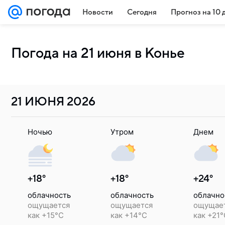
Новости
Сегодня
Прогноз на 10 
Погода на 21 июня в Конье
21 ИЮНЯ
2026
Ночью
Утром
Днем
+18°
+18°
+24°
облачность
облачность
облачно
ощущается
ощущается
ощущае
как +15°C
как +14°C
как +21