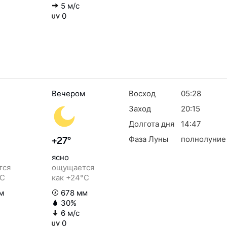
5 м/с
0
Вечером
Восход
05:28
Заход
20:15
Долгота дня
14:47
Фаза Луны
полнолуние
+27°
ясно
тся
ощущается
°C
как +24°C
м
678 мм
30%
6 м/с
0