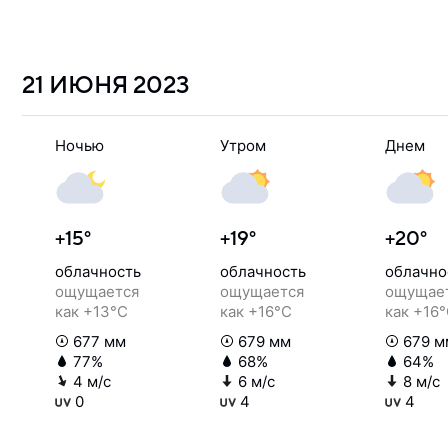
21 ИЮНЯ
2023
Ночью
Утром
Днем
+15°
+19°
+20°
облачность
облачность
облачно
ощущается
ощущается
ощущае
как +13°C
как +16°C
как +16
677 мм
679 мм
679 м
77%
68%
64%
4 м/с
6 м/с
8 м/с
0
4
4