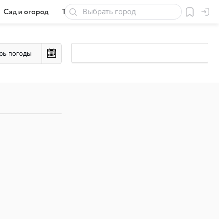
Сад и огород
Товары для дачи
рь погоды