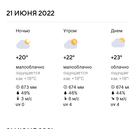
21 ИЮНЯ
2022
Ночью
Утром
Днем
+20°
+22°
+23°
малооблачно
малооблачно
облачно
ощущается
ощущается
ощущае
как +18°C
как +19°C
как +18
673 мм
674 мм
674 м
49%
46%
44%
3 м/с
6 м/с
9 м/с
0
4
4