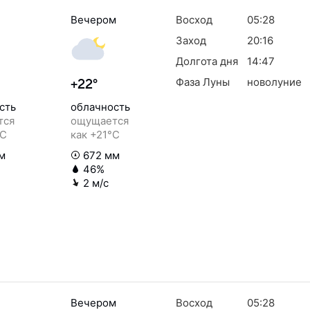
Вечером
Восход
05:28
Заход
20:16
Долгота дня
14:47
Фаза Луны
новолуние
+22°
сть
облачность
тся
ощущается
°C
как +21°C
м
672 мм
46%
2 м/с
Вечером
Восход
05:28