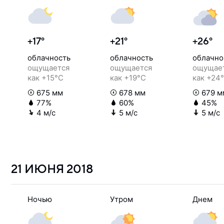
+17°
+21°
+26°
облачность
облачность
облачно
ощущается
ощущается
ощущае
как +15°C
как +19°C
как +24
675 мм
678 мм
679 м
77%
60%
45%
4 м/с
5 м/с
5 м/с
21 ИЮНЯ
2018
Ночью
Утром
Днем