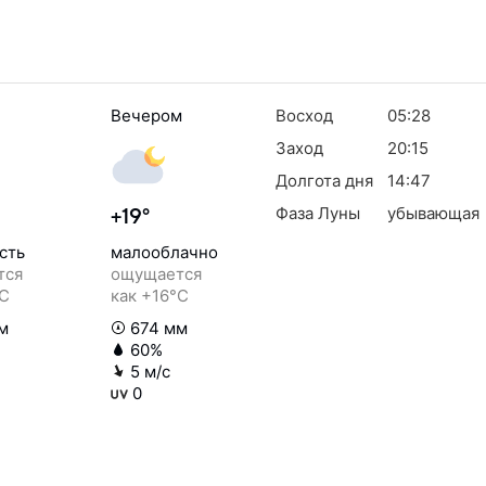
Вечером
Восход
05:28
Заход
20:15
Долгота дня
14:47
Фаза Луны
убывающая
+19°
сть
малооблачно
тся
ощущается
°C
как +16°C
м
674 мм
60%
5 м/с
0