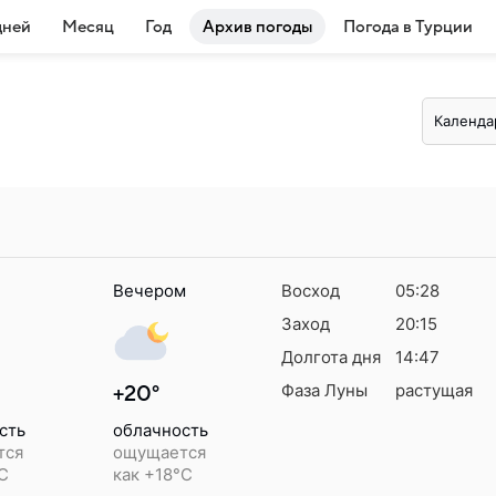
дней
Месяц
Год
Архив погоды
Погода в Турции
Календа
Вечером
Восход
05:28
Заход
20:15
Долгота дня
14:47
Фаза Луны
растущая
+20°
сть
облачность
тся
ощущается
°C
как +18°C