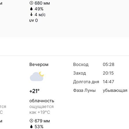
м
680 мм
49%
4 м/с
0
Вечером
Восход
05:28
Заход
20:15
Долгота дня
14:47
Фаза Луны
убывающая
+21°
облачность
тся
ощущается
°C
как +19°C
м
679 мм
53%