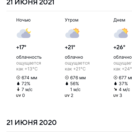
21 ИЮНЯ
2021
Ночью
Утром
Днем
+17°
+21°
+26°
облачность
облачно
облачно
ощущается
ощущается
ощущае
как +13°C
как +21°C
как +24
674 мм
676 мм
677 м
72%
56%
37%
7 м/с
1 м/с
4 м/с
0
2
3
21 ИЮНЯ
2020