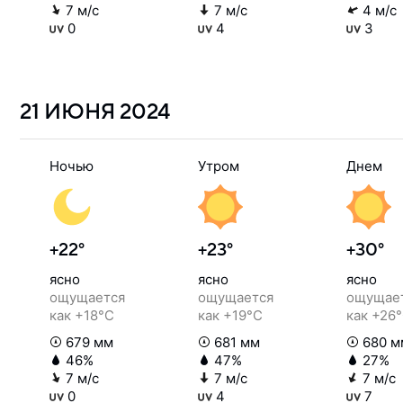
7 м/с
7 м/с
4 м/с
0
4
3
21 ИЮНЯ
2024
Ночью
Утром
Днем
+22°
+23°
+30°
ясно
ясно
ясно
ощущается
ощущается
ощущае
как +18°C
как +19°C
как +26
679 мм
681 мм
680 м
46%
47%
27%
7 м/с
7 м/с
7 м/с
0
4
7