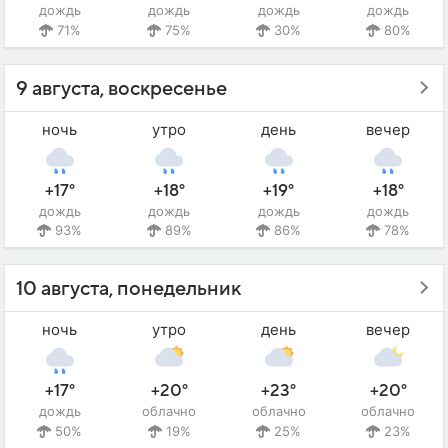
дождь
дождь
дождь
дождь
71%
75%
30%
80%
9 августа, воскресенье
ночь
утро
день
вечер
+17°
+18°
+19°
+18°
дождь
дождь
дождь
дождь
93%
89%
86%
78%
10 августа, понедельник
ночь
утро
день
вечер
+17°
+20°
+23°
+20°
дождь
облачно
облачно
облачно
50%
19%
25%
23%