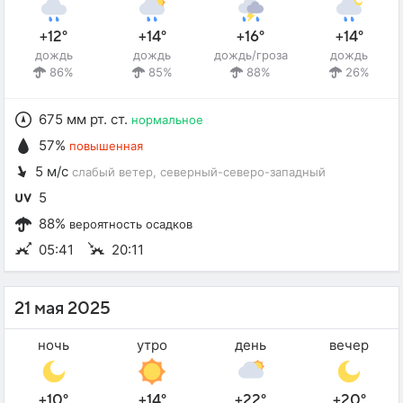
+12°
+14°
+16°
+14°
дождь
дождь
дождь/гроза
дождь
86%
85%
88%
26%
675 мм рт. ст.
нормальное
57%
повышенная
5 м/с
слабый ветер
, северный-северо-западный
5
88%
вероятность осадков
05:41
20:11
21 мая 2025
ночь
утро
день
вечер
+10°
+14°
+22°
+20°