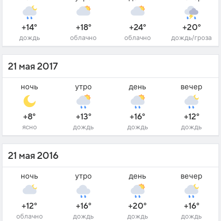
+14°
+18°
+24°
+20°
дождь
облачно
облачно
дождь/гроза
21 мая 2017
ночь
утро
день
вечер
+8°
+13°
+16°
+12°
ясно
дождь
дождь
дождь
21 мая 2016
ночь
утро
день
вечер
+12°
+16°
+20°
+16°
облачно
дождь
дождь
дождь