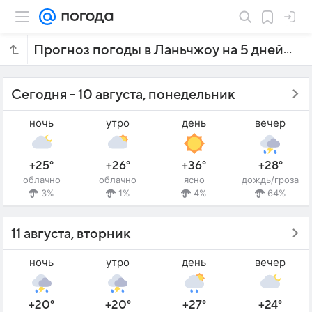
Прогноз погоды в Ланьчжоу на 5 дней
Сегодня - 10 августа, понедельник
ночь
утро
день
вечер
+25°
+26°
+36°
+28°
облачно
облачно
ясно
дождь/гроза
3%
1%
4%
64%
11 августа, вторник
ночь
утро
день
вечер
+20°
+20°
+27°
+24°