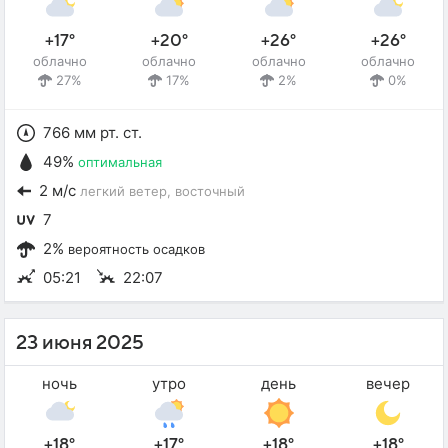
+17°
+20°
+26°
+26°
облачно
облачно
облачно
облачно
27%
17%
2%
0%
766 мм рт. ст.
49%
оптимальная
2 м/с
легкий ветер
, восточный
7
2%
вероятность осадков
05:21
22:07
23 июня 2025
ночь
утро
день
вечер
+18°
+17°
+18°
+18°