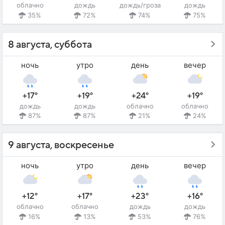
облачно
дождь
дождь/гроза
дождь
35%
72%
74%
75%
8 августа, суббота
ночь
утро
день
вечер
+17°
+19°
+24°
+19°
дождь
дождь
облачно
облачно
87%
87%
21%
24%
9 августа, воскресенье
ночь
утро
день
вечер
+12°
+17°
+23°
+16°
облачно
облачно
дождь
дождь
16%
13%
53%
76%