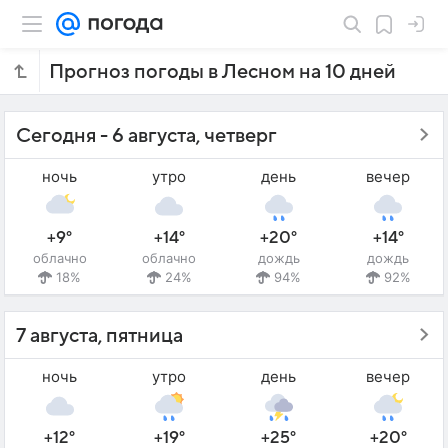
Прогноз погоды в Лесном на 10 дней
Сегодня - 6 августа, четверг
ночь
утро
день
вечер
+9°
+14°
+20°
+14°
облачно
облачно
дождь
дождь
18%
24%
94%
92%
7 августа, пятница
ночь
утро
день
вечер
+12°
+19°
+25°
+20°