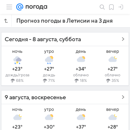
Прогноз погоды в Летисии на 3 дня
Сегодня - 8 августа, суббота
ночь
утро
день
вечер
+23°
+27°
+34°
+27°
дождь/гроза
дождь
облачно
облачно
68%
71%
18%
35%
9 августа, воскресенье
ночь
утро
день
вечер
+23°
+30°
+37°
+28°