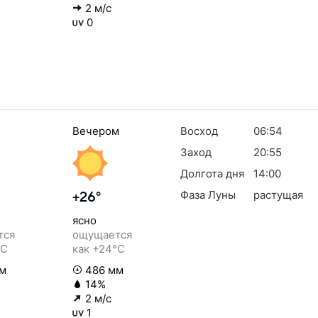
2 м/с
0
Вечером
Восход
06:54
Заход
20:55
Долгота дня
14:00
Фаза Луны
растущая
+26°
ясно
тся
ощущается
°C
как +24°C
м
486 мм
14%
2 м/с
1