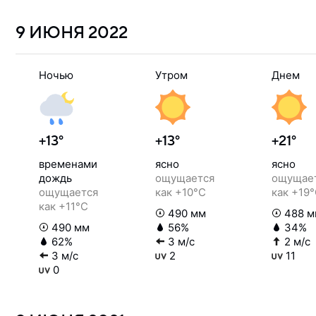
9 ИЮНЯ
2022
Ночью
Утром
Днем
+13°
+13°
+21°
временами
ясно
ясно
дождь
ощущается
ощущае
ощущается
как +10°C
как +19
как +11°C
490 мм
488 м
490 мм
56%
34%
62%
3 м/с
2 м/с
3 м/с
2
11
0