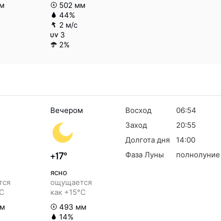
м
502 мм
44%
2 м/с
3
2%
Вечером
Восход
06:54
Заход
20:55
Долгота дня
14:00
Фаза Луны
полнолуние
+17°
ясно
тся
ощущается
°C
как +15°C
мм
493 мм
14%