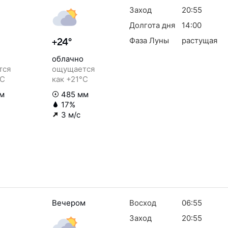
Заход
20:55
Долгота дня
14:00
Фаза Луны
растущая
+24°
облачно
тся
ощущается
°C
как +21°C
м
485 мм
17%
3 м/с
Вечером
Восход
06:55
Заход
20:55