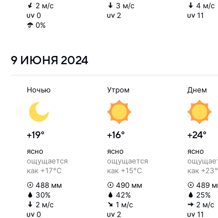
2 м/с
3 м/с
4 м/с
0
2
11
0%
9 ИЮНЯ
2024
Ночью
Утром
Днем
+19°
+16°
+24°
ясно
ясно
ясно
ощущается
ощущается
ощущае
как +17°C
как +15°C
как +23
488 мм
490 мм
489 м
30%
42%
25%
2 м/с
1 м/с
2 м/с
0
2
11