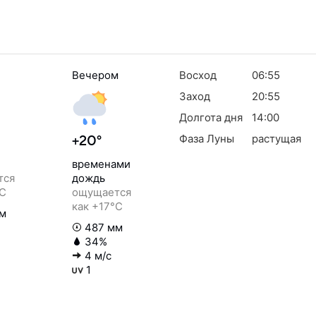
Вечером
Восход
06:55
Заход
20:55
Долгота дня
14:00
Фаза Луны
растущая
+20°
временами
тся
дождь
°C
ощущается
как +17°C
м
487 мм
34%
4 м/с
1