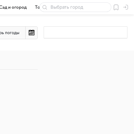
Сад и огород
Товары для дачи
рь погоды