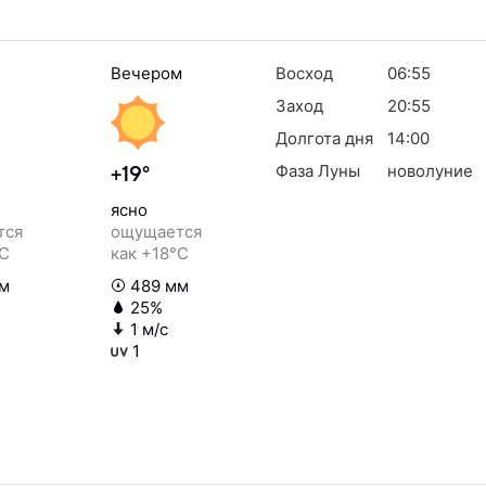
Вечером
Восход
06:55
Заход
20:55
Долгота дня
14:00
Фаза Луны
новолуние
+19°
ясно
тся
ощущается
°C
как +18°C
м
489 мм
25%
1 м/с
1