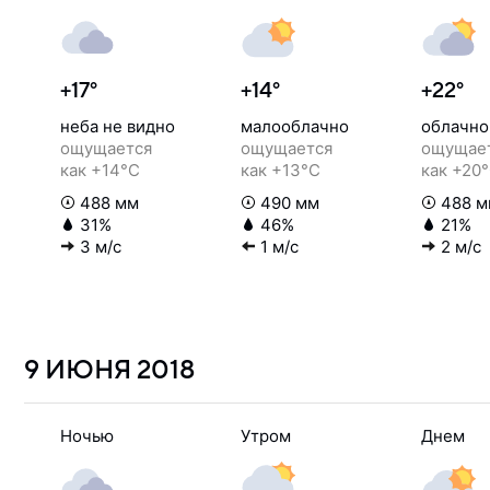
+17°
+14°
+22°
неба не видно
малооблачно
облачно
ощущается
ощущается
ощущае
как +14°C
как +13°C
как +20
488 мм
490 мм
488 м
31%
46%
21%
3 м/с
1 м/с
2 м/с
9 ИЮНЯ
2018
Ночью
Утром
Днем