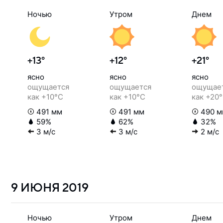
Ночью
Утром
Днем
+13°
+12°
+21°
ясно
ясно
ясно
ощущается
ощущается
ощущае
как +10°C
как +10°C
как +20
491 мм
491 мм
490 м
59%
62%
32%
3 м/с
3 м/с
2 м/с
9 ИЮНЯ
2019
Ночью
Утром
Днем