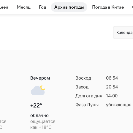
дней
Месяц
Год
Архив погоды
Погода в Китае
Календа
Вечером
Восход
06:54
Заход
20:54
Долгота дня
14:00
Фаза Луны
убывающая
+22°
облачно
тся
ощущается
°C
как +18°C