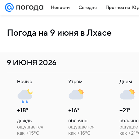
Новости
Сегодня
Прогноз на 10 
Погода на 9 июня в Лхасе
9 ИЮНЯ
2026
Ночью
Утром
Днем
+18°
+16°
+21°
дождь
облачно
облачно
ощущается
ощущается
ощущае
как +15°C
как +16°C
как +21