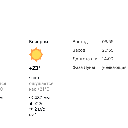
Вечером
Восход
06:55
Заход
20:55
Долгота дня
14:00
Фаза Луны
убывающая
+23°
ясно
тся
ощущается
°C
как +21°C
м
487 мм
21%
2 м/с
1