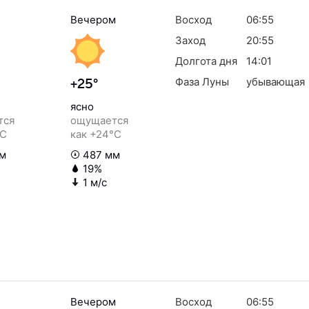
Вечером
Восход
06:55
Заход
20:55
Долгота дня
14:01
Фаза Луны
убывающая
+25°
ясно
тся
ощущается
°C
как +24°C
м
487 мм
19%
1 м/с
Вечером
Восход
06:55