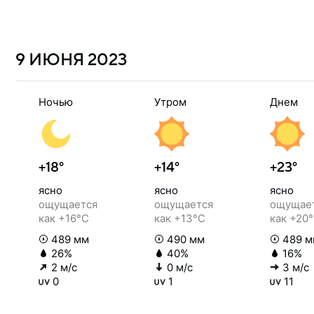
9 ИЮНЯ
2023
Ночью
Утром
Днем
+18°
+14°
+23°
ясно
ясно
ясно
ощущается
ощущается
ощущае
как +16°C
как +13°C
как +20
489 мм
490 мм
489 м
26%
40%
16%
2 м/с
0 м/с
3 м/с
0
1
11