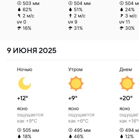
503 мм
504 мм
504 м
62%
51%
24%
2 м/с
2 м/с
3 м/с
0
9
11
16%
31%
30%
9 ИЮНЯ
2025
Ночью
Утром
Днем
+12°
+9°
+20°
ясно
ясно
ясно
ощущается
ощущается
ощущае
как +9°C
как +6°C
как +16
505 мм
495 мм
494 
18%
46%
12%