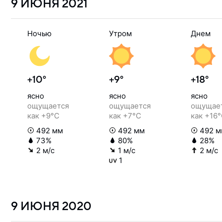
9 ИЮНЯ
2021
Ночью
Утром
Днем
+10°
+9°
+18°
ясно
ясно
ясно
ощущается
ощущается
ощущае
как +9°C
как +7°C
как +16
492 мм
492 мм
492 м
73%
80%
28%
2 м/с
1 м/с
2 м/с
1
9 ИЮНЯ
2020