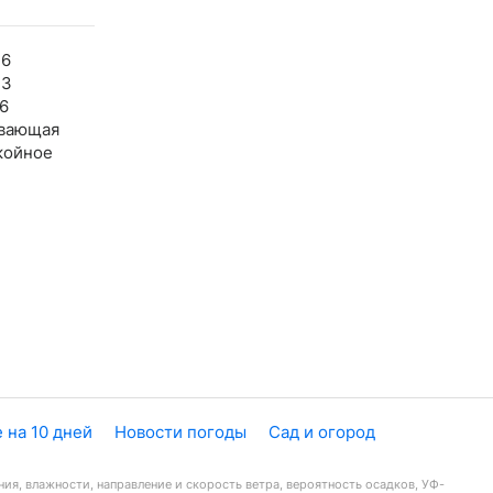
36
33
6
вающая
койное
 на 10 дней
Новости погоды
Сад и огород
ия, влажности, направление и скорость ветра, вероятность осадков, УФ-