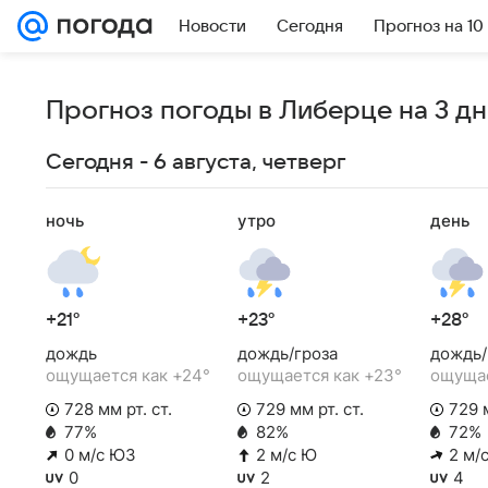
Новости
Сегодня
Прогноз на 10
Прогноз погоды в Либерце на 3 дн
Сегодня - 6 августа, четверг
ночь
утро
день
+21°
+23°
+28°
дождь
дождь/гроза
дождь/
ощущается как +24°
ощущается как +23°
ощущае
728 мм рт. ст.
729 мм рт. ст.
729 м
77%
82%
72%
0 м/с ЮЗ
2 м/с Ю
2 м/
0
2
4