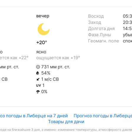
вечер
Восход
05:
Заход
20:
Долгота дня
14:5
Фаза Луны
убы
Геомагн. поле
спо
+20°
о
ясно
тся как +22°
ощущается как +19°
м рт. ст.
731 мм рт. ст.
54%
с СВ
1 м/с СВ
1
0%
оз погоды в Либерце на 7 дней
Прогноз погоды в Либерце
Товары для дачи
оде на ближайшие 3 дня, а именно: изменение температуры, атмосферного давлен