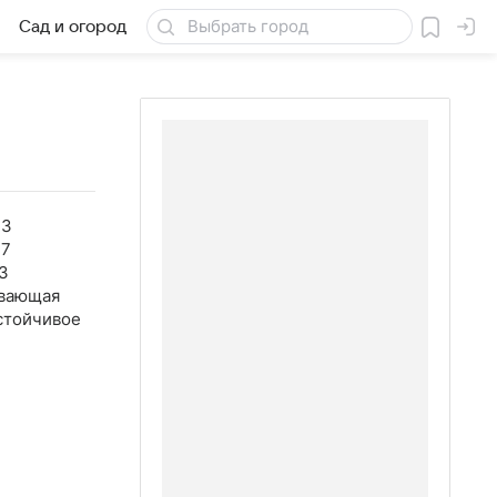
Сад и огород
Товары для дачи
33
37
3
вающая
стойчивое