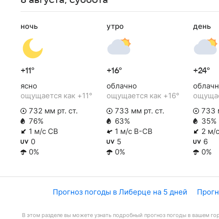
8 августа, суббота
ночь
утро
день
+11°
+16°
+24°
ясно
облачно
облачн
ощущается как +11°
ощущается как +16°
ощущае
732 мм рт. ст.
733 мм рт. ст.
733 м
76%
63%
35%
1 м/с СВ
1 м/с В-СВ
2 м/
0
5
6
0%
0%
0%
Прогноз погоды в Либерце на 5 дней
Прогн
В этом разделе вы можете узнать подробный прогноз погоды в вашем гор