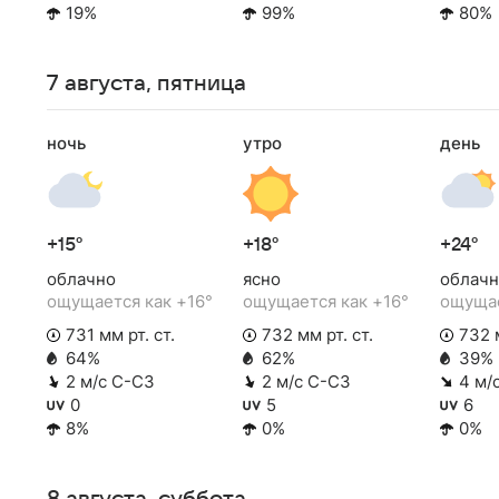
19%
99%
80%
7 августа, пятница
ночь
утро
день
+15°
+18°
+24°
облачно
ясно
облачн
ощущается как +16°
ощущается как +16°
ощущае
731 мм рт. ст.
732 мм рт. ст.
732 м
64%
62%
39%
2 м/с С-СЗ
2 м/с С-СЗ
4 м/
0
5
6
8%
0%
0%