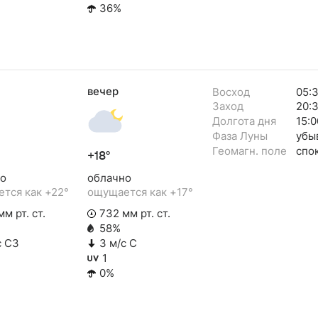
36%
вечер
Восход
05:
Заход
20:
Долгота дня
15:0
Фаза Луны
убы
Геомагн. поле
спо
+18°
о
облачно
тся как +22°
ощущается как +17°
м рт. ст.
732 мм рт. ст.
58%
с СЗ
3 м/с С
1
0%