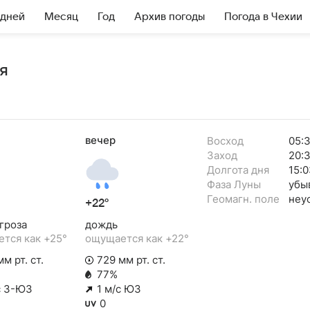
 дней
Месяц
Год
Архив погоды
Погода в Чехии
я
вечер
Восход
05:
Заход
20:
Долгота дня
15:0
Фаза Луны
убы
Геомагн. поле
неу
+22°
гроза
дождь
тся как +25°
ощущается как +22°
м рт. ст.
729 мм рт. ст.
77%
с З-ЮЗ
1 м/с ЮЗ
0