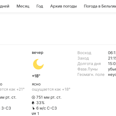
 дней
Месяц
Год
Архив погоды
Погода в Бельги
вечер
Восход
06:1
Заход
21:1
Долгота дня
15:0
Фаза Луны
убы
Геомагн. поле
неу
+18°
о
ясно
тся как +21°
ощущается как +18°
м рт. ст.
751 мм рт. ст.
33%
с З-СЗ
6 м/с С-СЗ
1