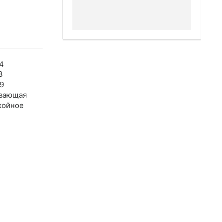
4
3
9
вающая
койное