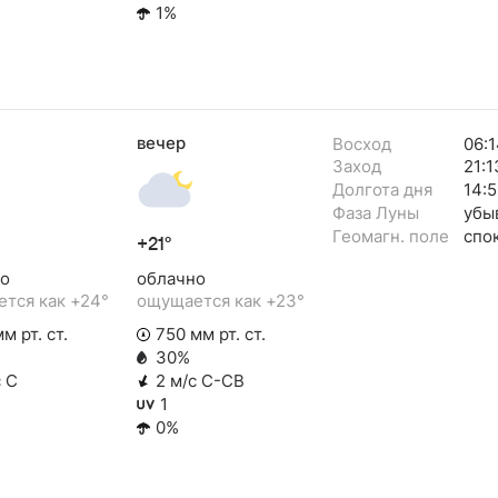
1%
вечер
Восход
06:1
Заход
21:1
Долгота дня
14:5
Фаза Луны
убы
Геомагн. поле
спо
+21°
о
облачно
тся как +24°
ощущается как +23°
м рт. ст.
750 мм рт. ст.
30%
с С
2 м/с С-СВ
1
0%