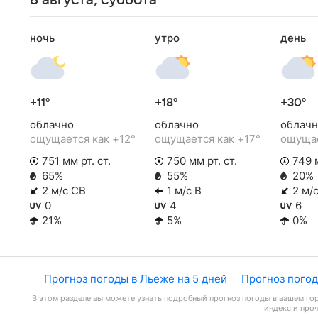
8 августа, суббота
ночь
утро
день
+11°
+18°
+30°
облачно
облачно
облачн
ощущается как +12°
ощущается как +17°
ощущае
751 мм рт. ст.
750 мм рт. ст.
749 м
65%
55%
20%
2 м/с СВ
1 м/с В
2 м/
0
4
6
21%
5%
0%
Прогноз погоды в Льеже на 5 дней
Прогноз погод
В этом разделе вы можете узнать подробный прогноз погоды в вашем гор
индекс и про