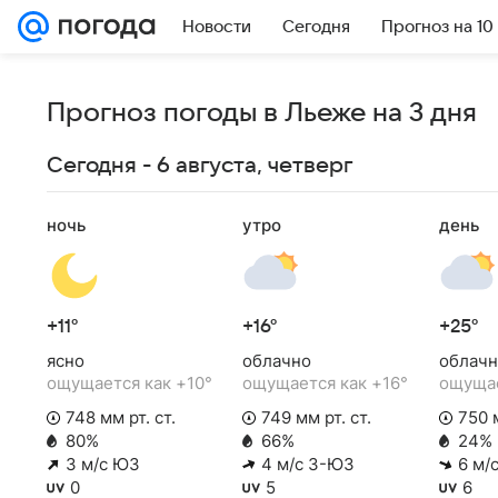
Новости
Сегодня
Прогноз на 10
Прогноз погоды в Льеже на 3 дня
Сегодня - 6 августа, четверг
ночь
утро
день
+11°
+16°
+25°
ясно
облачно
облачн
ощущается как +10°
ощущается как +16°
ощущае
748 мм рт. ст.
749 мм рт. ст.
750 м
80%
66%
24%
3 м/с ЮЗ
4 м/с З-ЮЗ
6 м/
0
5
6