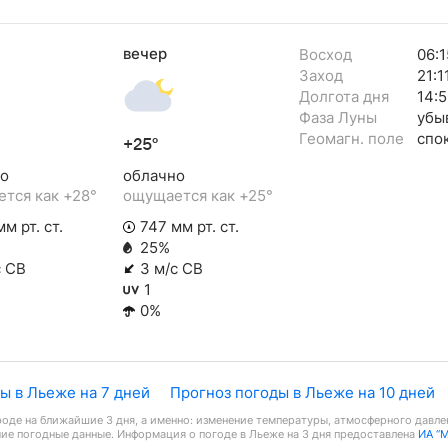
вечер
Восход
06:1
Заход
21:1
Долгота дня
14:5
Фаза Луны
убы
Геомагн. поле
спо
+25°
о
облачно
тся как +28°
ощущается как +25°
м рт. ст.
747 мм рт. ст.
25%
с СВ
3 м/с СВ
1
0%
ы в Льеже на 7 дней
Прогноз погоды в Льеже на 10 дней
оде на ближайшие 3 дня, а именно: изменение температуры, атмосферного давлен
чие погодные данные. Информация о погоде в Льеже на 3 дня предоставлена
ИА “