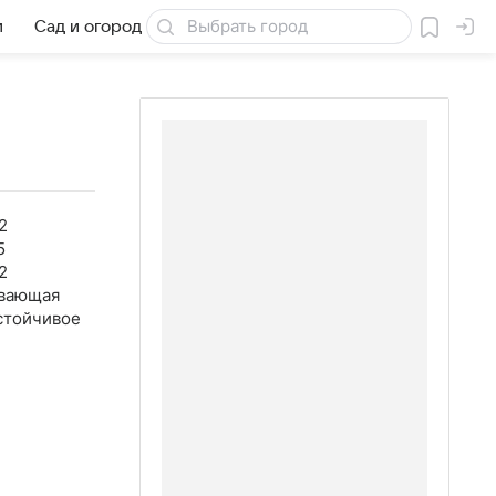
и
Сад и огород
Товары для дачи
2
5
2
вающая
стойчивое