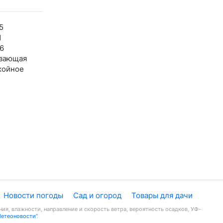
5
1
6
вающая
койное
Новости погоды
Сад и огород
Товары для дачи
ия, влажности, направление и скорость ветра, вероятность осадков, УФ-
Метеоновости”
.