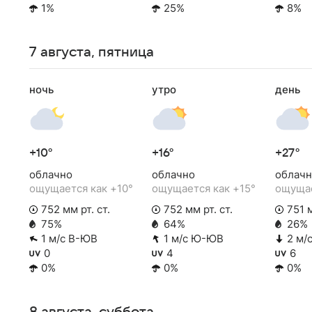
1%
25%
8%
7 августа, пятница
ночь
утро
день
+10°
+16°
+27°
облачно
облачно
облачн
ощущается как +10°
ощущается как +15°
ощущае
752 мм рт. ст.
752 мм рт. ст.
751 м
75%
64%
26%
1 м/с В-ЮВ
1 м/с Ю-ЮВ
2 м/
0
4
6
0%
0%
0%