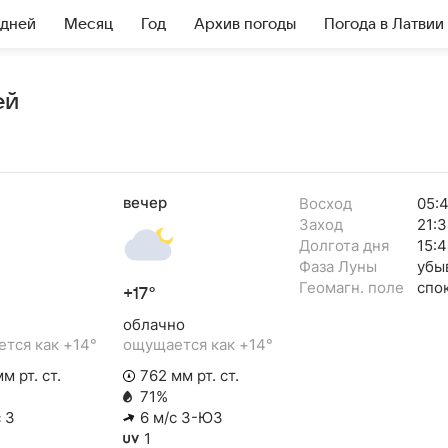
 дней
Месяц
Год
Архив погоды
Погода в Латвии
ей
вечер
Восход
05:
Заход
21:
Долгота дня
15:
Фаза Луны
убы
Геомагн. поле
спо
+17°
облачно
тся как +14°
ощущается как +14°
м рт. ст.
762 мм рт. ст.
71%
 З
6 м/с З-ЮЗ
1