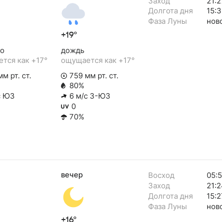
Заход
21:2
Долгота дня
15:3
Фаза Луны
нов
+19°
о
дождь
тся как +17°
ощущается как +17°
м рт. ст.
759 мм рт. ст.
80%
с ЮЗ
6 м/с З-ЮЗ
0
70%
вечер
Восход
05:
Заход
21:2
Долгота дня
15:2
Фаза Луны
нов
+16°