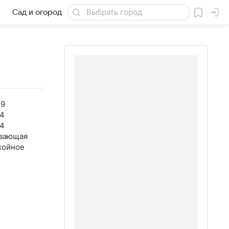
Сад и огород
Товары для дачи
49
34
44
вающая
койное