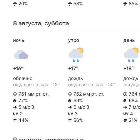
20%
58%
85%
8 августа, суббота
ночь
утро
день
+16°
+17°
+18°
облачно
дождь
дождь
ощущается как +15°
ощущается как +14°
ощущае
761 мм рт. ст.
762 мм рт. ст.
764 м
77%
69%
68%
5 м/с З
6 м/с З
7 м/с
0
3
4
44%
56%
21%