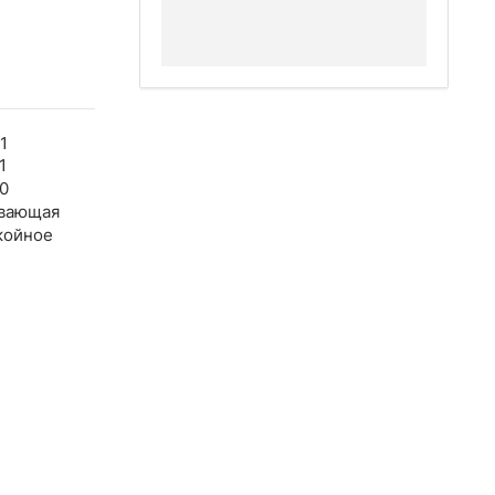
1
1
0
вающая
койное