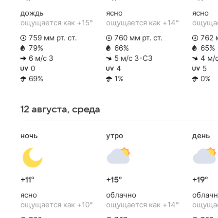
дождь
ясно
ясно
ощущается как +15°
ощущается как +14°
ощущае
759 мм рт. ст.
760 мм рт. ст.
762 м
79%
66%
65%
6 м/с З
5 м/с З-СЗ
4 м/
0
4
5
69%
1%
0%
12 августа, среда
ночь
утро
день
+11°
+15°
+19°
ясно
облачно
облачн
ощущается как +10°
ощущается как +14°
ощущае