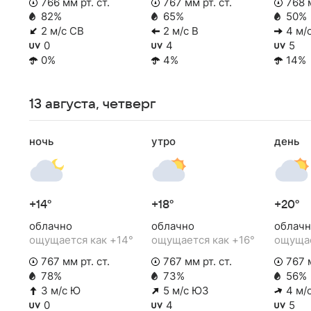
766 мм рт. ст.
767 мм рт. ст.
768 м
82%
65%
50%
2 м/с СВ
2 м/с В
4 м/
0
4
5
0%
4%
14%
13 августа, четверг
ночь
утро
день
+14°
+18°
+20°
облачно
облачно
облачн
ощущается как +14°
ощущается как +16°
ощущае
767 мм рт. ст.
767 мм рт. ст.
767 м
78%
73%
56%
3 м/с Ю
5 м/с ЮЗ
4 м/
0
4
5