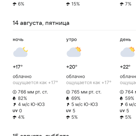
6%
15%
7%
14 августа, пятница
ночь
утро
день
+17°
+20°
+22°
облачно
облачно
облачн
ощущается как +17°
ощущается как +17°
ощущае
766 мм рт. ст.
765 мм рт. ст.
764 м
82%
69%
59%
4 м/с Ю-ЮЗ
5 м/с Ю-ЮЗ
6 м/
0
5
5
4%
5%
5%