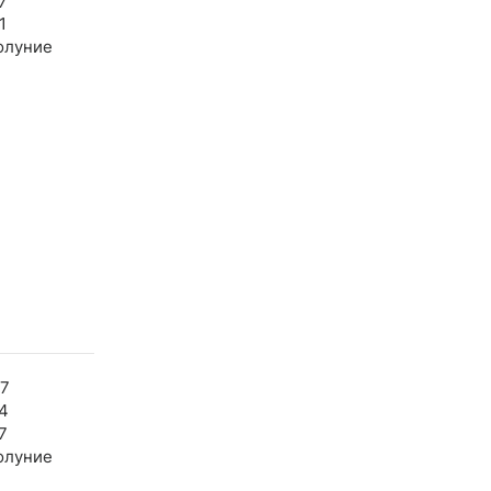
7
1
олуние
57
4
7
олуние