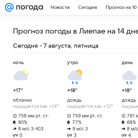
Новости
Сегодня
Прогноз на 10
Прогноз погоды в Лиепае на 14 дн
Сегодня - 7 августа, пятница
ночь
утро
день
+17°
+18°
+18°
облачно
дождь
дождь
ощущается как +14°
ощущается как +12°
ощущае
758 мм рт. ст.
759 мм рт. ст.
761 м
80%
77%
68%
8 м/с З-ЮЗ
9 м/с З
8 м/с
0
3
4