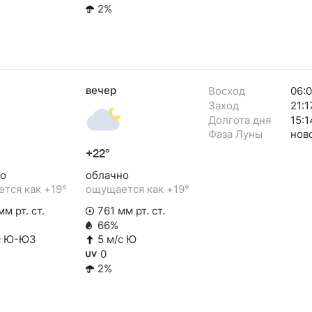
2%
вечер
Восход
06:
Заход
21:1
Долгота дня
15:1
Фаза Луны
нов
+22°
о
облачно
тся как +19°
ощущается как +19°
м рт. ст.
761 мм рт. ст.
66%
с Ю-ЮЗ
5 м/с Ю
0
2%