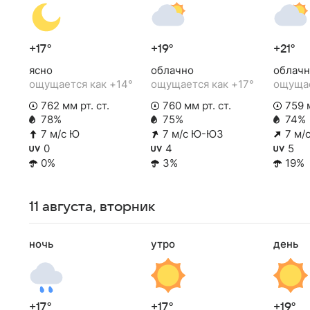
+17°
+19°
+21°
ясно
облачно
облачн
ощущается как +14°
ощущается как +17°
ощущае
762 мм рт. ст.
760 мм рт. ст.
759 м
78%
75%
74%
7 м/с Ю
7 м/с Ю-ЮЗ
7 м/
0
4
5
0%
3%
19%
11 августа, вторник
ночь
утро
день
+17°
+17°
+19°