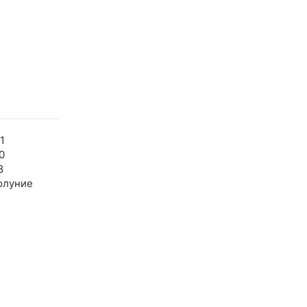
1
0
8
олуние