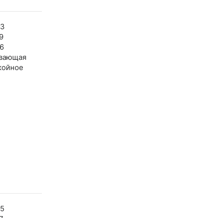
53
9
6
вающая
койное
55