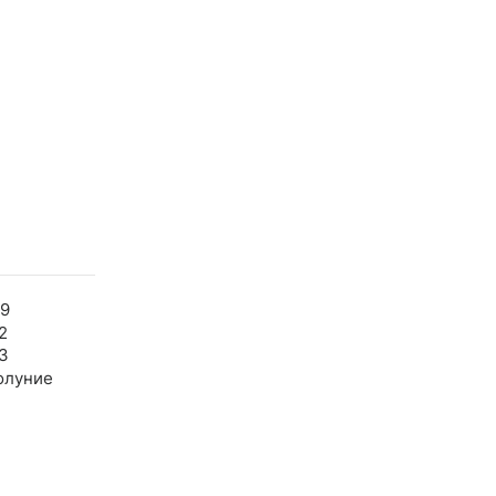
59
2
3
олуние