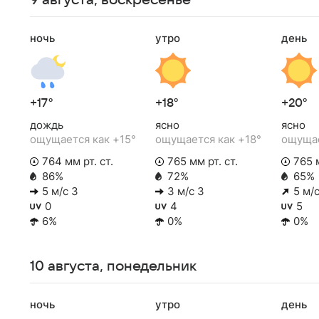
9 августа, воскресенье
ночь
утро
день
+17°
+18°
+20°
дождь
ясно
ясно
ощущается как +15°
ощущается как +18°
ощущае
764 мм рт. ст.
765 мм рт. ст.
765 м
86%
72%
65%
5 м/с З
3 м/с З
5 м/
0
4
5
6%
0%
0%
10 августа, понедельник
ночь
утро
день