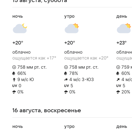
15 августа, суббота
ночь
утро
день
+20°
+20°
+23°
облачно
облачно
облачн
ощущается как +17°
ощущается как +20°
ощущае
758 мм рт. ст.
758 мм рт. ст.
759 м
66%
78%
60%
9 м/с Ю
4 м/с З-ЮЗ
4 м/
0
5
5
0%
0%
20%
16 августа, воскресенье
ночь
утро
день