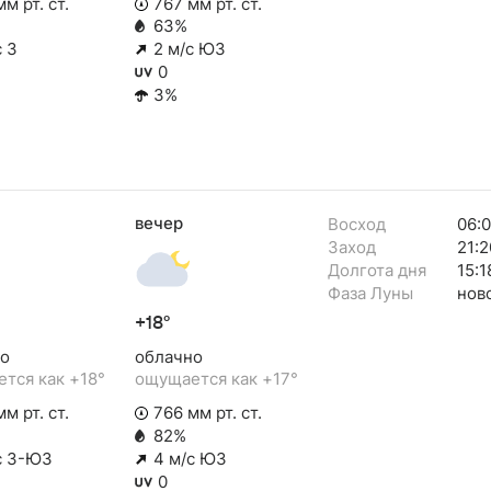
м рт. ст.
767 мм рт. ст.
63%
с З
2 м/с ЮЗ
0
3%
вечер
Восход
06:0
Заход
21:2
Долгота дня
15:1
Фаза Луны
нов
+18°
о
облачно
тся как +18°
ощущается как +17°
м рт. ст.
766 мм рт. ст.
82%
с З-ЮЗ
4 м/с ЮЗ
0