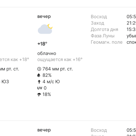
вечер
Восход
05:
Заход
21:2
Долгота дня
15:3
Фаза Луны
убы
Геомагн. поле
спо
+18°
облачно
тся как +18°
ощущается как +16°
м рт. ст.
764 мм рт. ст.
82%
с ЮЗ
4 м/с Ю
0
18%
вечер
Восход
05: