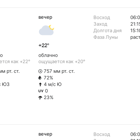
вечер
Восход
06:
Заход
21:1
Долгота дня
15:1
Фаза Луны
рас
+22°
о
облачно
тся как +22°
ощущается как +20°
м рт. ст.
757 мм рт. ст.
72%
с ЮЗ
4 м/с Ю
0
23%
вечер
Восход
06: