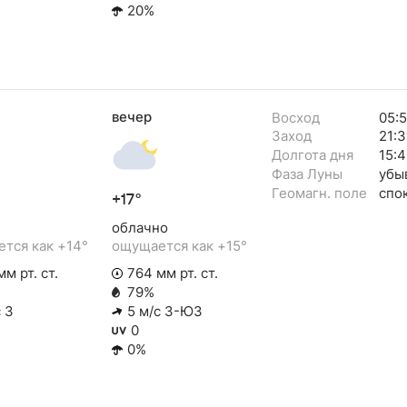
20%
вечер
Восход
05:5
Заход
21:3
Долгота дня
15:4
Фаза Луны
убы
Геомагн. поле
спо
+17°
облачно
тся как +14°
ощущается как +15°
м рт. ст.
764 мм рт. ст.
79%
 З
5 м/с З-ЮЗ
0
0%