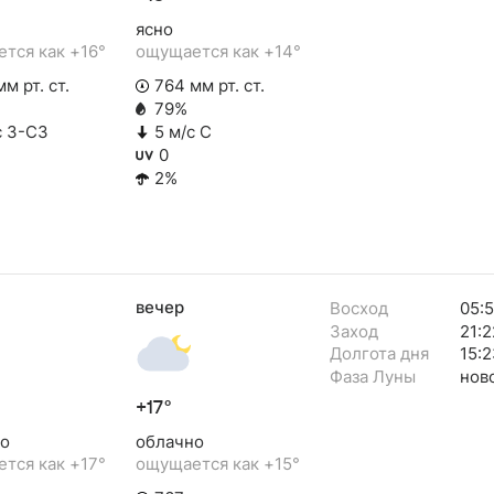
ясно
тся как +16°
ощущается как +14°
м рт. ст.
764 мм рт. ст.
79%
с З-СЗ
5 м/с С
0
2%
вечер
Восход
05:
Заход
21:2
Долгота дня
15:2
Фаза Луны
нов
+17°
о
облачно
тся как +17°
ощущается как +15°