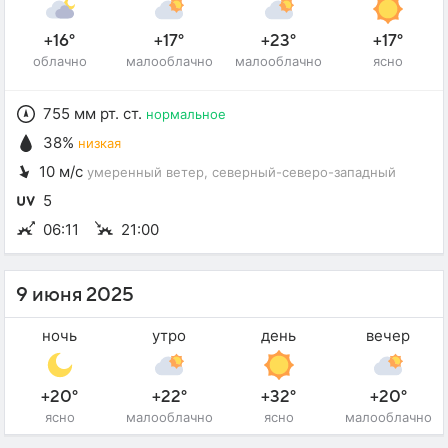
+16°
+17°
+23°
+17°
облачно
малооблачно
малооблачно
ясно
755 мм рт. ст.
нормальное
38%
низкая
10 м/с
умеренный ветер
, северный-северо-западный
5
06:11
21:00
9 июня 2025
ночь
утро
день
вечер
+20°
+22°
+32°
+20°
ясно
малооблачно
ясно
малооблачно