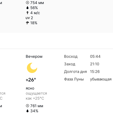
м
754 мм
56%
4 м/с
2
18%
Вечером
Восход
05:44
Заход
21:10
Долгота дня
15:26
Фаза Луны
убывающая
+26°
ясно
тся
ощущается
°C
как +25°C
м
761 мм
34%