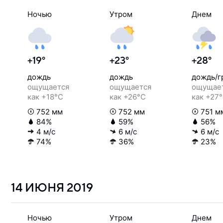
Ночью
Утром
Днем
+19°
+23°
+28°
дождь
дождь
дождь/г
ощущается
ощущается
ощущае
как +18°C
как +26°C
как +27
752 мм
752 мм
751 м
84%
59%
56%
4 м/с
6 м/с
6 м/с
74%
36%
23%
14 ИЮНЯ
2019
Ночью
Утром
Днем