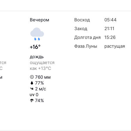
Вечером
Восход
05:44
Заход
21:11
Долгота дня
15:26
Фаза Луны
растущая
+16°
дождь
тся
ощущается
°C
как +13°C
м
760 мм
77%
2 м/с
0
74%