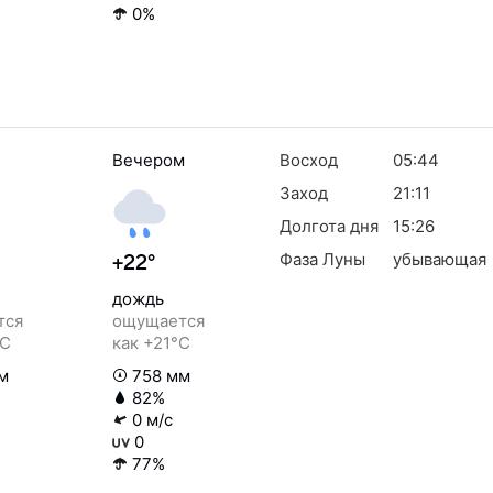
0%
Вечером
Восход
05:44
Заход
21:11
Долгота дня
15:26
Фаза Луны
убывающая
+22°
дождь
тся
ощущается
°C
как +21°C
м
758 мм
82%
0 м/с
0
77%