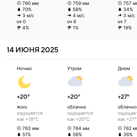
760 мм
759 мм
757 м
70%
58%
34%
3 м/с
4 м/с
3 м/с
0
6
7
4%
1%
19%
14 ИЮНЯ
2025
Ночью
Утром
Днем
+20°
+20°
+27°
ясно
облачно
облачно
ощущается
ощущается
ощущае
как +18°C
как +20°C
как +27
763 мм
764 мм
762 м
51%
58%
36%