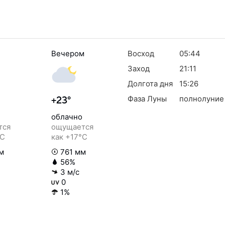
Вечером
Восход
05:44
Заход
21:11
Долгота дня
15:26
Фаза Луны
полнолуние
+23°
облачно
тся
ощущается
°C
как +17°C
м
761 мм
56%
3 м/с
0
1%