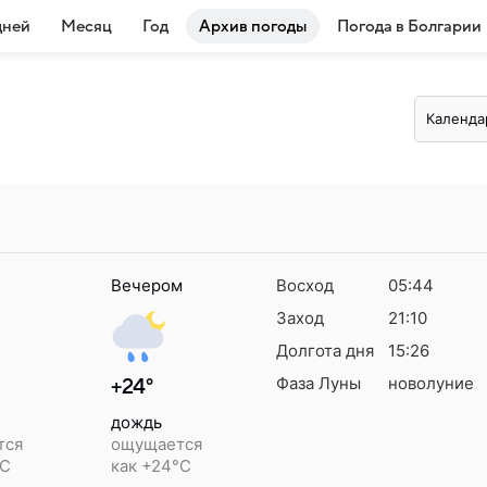
дней
Месяц
Год
Архив погоды
Погода в Болгарии
Календа
Вечером
Восход
05:44
Заход
21:10
Долгота дня
15:26
Фаза Луны
новолуние
+24°
дождь
тся
ощущается
°C
как +24°C