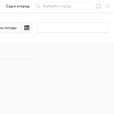
Сад и огород
Товары для дачи
рь погоды