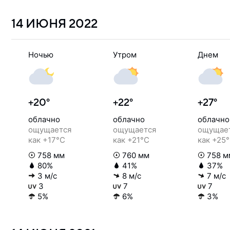
14 ИЮНЯ
2022
Ночью
Утром
Днем
+20°
+22°
+27°
облачно
облачно
облачно
ощущается
ощущается
ощущае
как +17°C
как +21°C
как +25
758 мм
760 мм
758 м
80%
41%
37%
3 м/с
8 м/с
7 м/с
3
7
7
5%
6%
3%