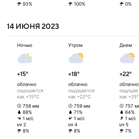
93%
100%
0%
14 ИЮНЯ
2023
Ночью
Утром
Днем
+15°
+18°
+22°
облачно
облачно
облачно
ощущается
ощущается
ощущае
как +15°C
как +22°C
как +25
758 мм
759 мм
757 м
88%
71%
64%
1 м/с
1 м/с
1 м/с
2
4
5
8%
8%
7%