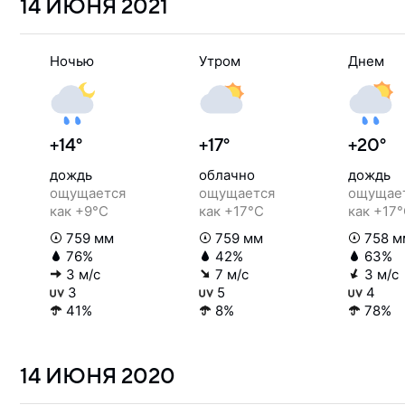
14 ИЮНЯ
2021
Ночью
Утром
Днем
+14°
+17°
+20°
дождь
облачно
дождь
ощущается
ощущается
ощущае
как +9°C
как +17°C
как +17
759 мм
759 мм
758 м
76%
42%
63%
3 м/с
7 м/с
3 м/с
3
5
4
41%
8%
78%
14 ИЮНЯ
2020