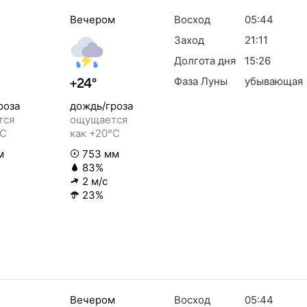
Вечером
Восход
05:44
Заход
21:11
Долгота дня
15:26
Фаза Луны
убывающая
+24°
роза
дождь/гроза
тся
ощущается
°C
как +20°C
м
753 мм
83%
2 м/с
23%
Вечером
Восход
05:44