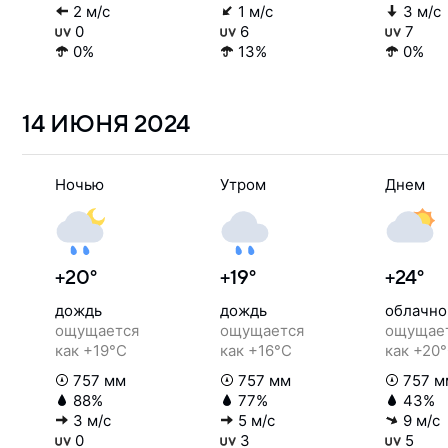
2 м/с
1 м/с
3 м/с
0
6
7
0%
13%
0%
14 ИЮНЯ
2024
Ночью
Утром
Днем
+20°
+19°
+24°
дождь
дождь
облачно
ощущается
ощущается
ощущае
как +19°C
как +16°C
как +20
757 мм
757 мм
757 м
88%
77%
43%
3 м/с
5 м/с
9 м/с
0
3
5