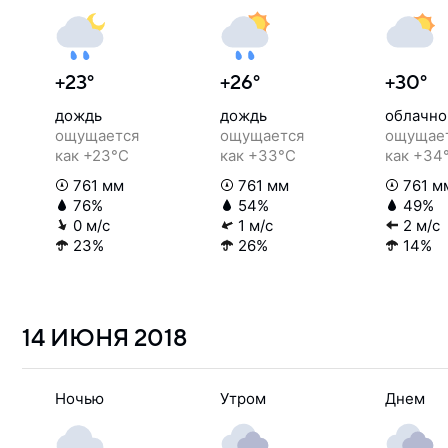
+23°
+26°
+30°
дождь
дождь
облачно
ощущается
ощущается
ощущае
как +23°C
как +33°C
как +34
761 мм
761 мм
761 м
76%
54%
49%
0 м/с
1 м/с
2 м/с
23%
26%
14%
14 ИЮНЯ
2018
Ночью
Утром
Днем