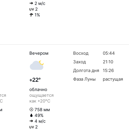
2 м/с
2
1%
Вечером
Восход
05:44
Заход
21:10
Долгота дня
15:26
Фаза Луны
растущая
+22°
облачно
тся
ощущается
°C
как +20°C
м
758 мм
49%
4 м/с
2