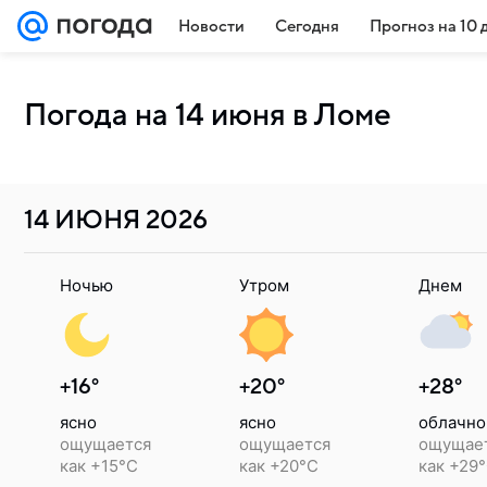
Новости
Сегодня
Прогноз на 10 
Погода на 14 июня в Ломе
14 ИЮНЯ
2026
Ночью
Утром
Днем
+16°
+20°
+28°
ясно
ясно
облачно
ощущается
ощущается
ощущае
как +15°C
как +20°C
как +29