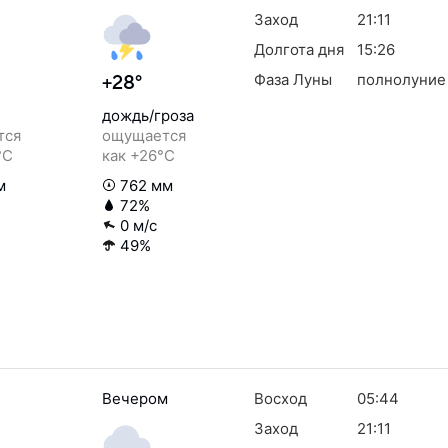
Заход
21:11
Долгота дня
15:26
Фаза Луны
полнолуние
+28°
дождь/гроза
тся
ощущается
°C
как +26°C
м
762 мм
72%
0 м/с
49%
Вечером
Восход
05:44
Заход
21:11