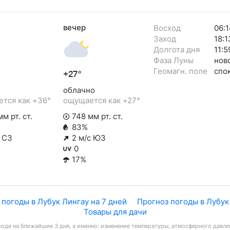
вечер
Восход
06:1
Заход
18:1
Долгота дня
11:5
Фаза Луны
нов
Геомагн. поле
спо
+27°
облачно
тся как +36°
ощущается как +27°
м рт. ст.
748 мм рт. ст.
83%
с СЗ
2 м/с ЮЗ
0
17%
 погоды в Лубук Лингау на 7 дней
Прогноз погоды в Лубук
Товары для дачи
оде на ближайшие 3 дня, а именно: изменение температуры, атмосферного давлен