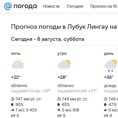
Новости
Сегодня
Прогноз на 10
Прогноз погоды в Лубук Лингау на
Сегодня - 8 августа, суббота
ночь
утро
день
+22°
+28°
+36°
облачно
облачно
дождь
ощущается как +26°
ощущается как +31°
ощущае
747 мм рт. ст.
749 мм рт. ст.
746 м
90%
65%
47%
1 м/с З-ЮЗ
0 м/с ЮВ
0 м/
0
9
9