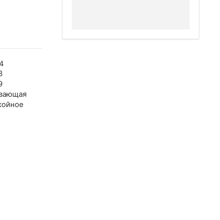
4
3
9
вающая
койное