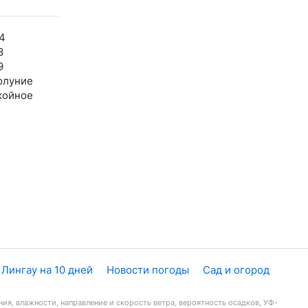
4
3
9
олуние
койное
 Лингау на 10 дней
Новости погоды
Сад и огород
ия, влажности, направление и скорость ветра, вероятность осадков, УФ-