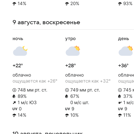
14%
20%
93%
9 августа, воскресенье
ночь
утро
день
+22°
+28°
+36°
облачно
облачно
облачн
ощущается как +26°
ощущается как +32°
ощущае
748 мм рт. ст.
749 мм рт. ст.
745 м
89%
67%
37%
1 м/с ЮЗ
0 м/с шт.
1 м/
0
9
9
14%
10%
11%