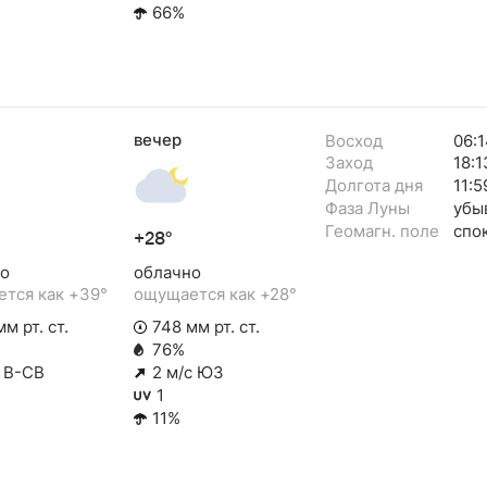
66%
вечер
Восход
06:1
Заход
18:1
Долгота дня
11:5
Фаза Луны
убы
Геомагн. поле
спо
+28°
о
облачно
тся как +39°
ощущается как +28°
м рт. ст.
748 мм рт. ст.
76%
с В-СВ
2 м/с ЮЗ
1
11%