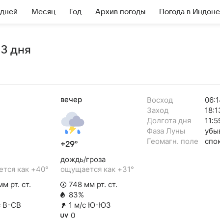
 дней
Месяц
Год
Архив погоды
Погода в Индон
 3 дня
вечер
Восход
06:1
Заход
18:1
Долгота дня
11:5
Фаза Луны
убы
Геомагн. поле
спо
+29°
дождь/гроза
тся как +40°
ощущается как +31°
м рт. ст.
748 мм рт. ст.
83%
с В-СВ
1 м/с Ю-ЮЗ
0