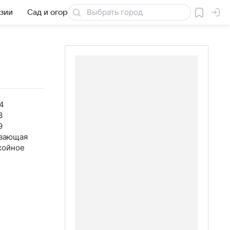
езии
Сад и огород
Товары для дачи
4
3
9
вающая
койное