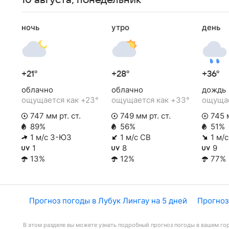
10 августа, понедельник
ночь
утро
день
+21°
+28°
+36°
облачно
облачно
дождь
ощущается как +23°
ощущается как +33°
ощущае
747 мм рт. ст.
749 мм рт. ст.
745 м
89%
56%
51%
1 м/с З-ЮЗ
1 м/с СВ
1 м/
1
8
9
13%
12%
77%
Прогноз погоды в Лубук Лингау на 5 дней
Прогноз
В этом разделе вы можете узнать подробный прогноз погоды в вашем гор