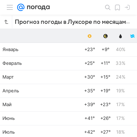
Прогноз погоды в Луксоре по месяцам
Январь
+23°
+9°
40%
Февраль
+25°
+11°
33%
Март
+30°
+15°
24%
Апрель
+35°
+19°
19%
Май
+39°
+23°
17%
Июнь
+41°
+26°
17%
Июль
+42°
+27°
18%