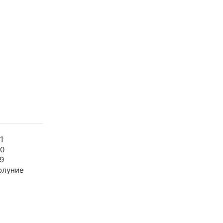
1
50
9
олуние