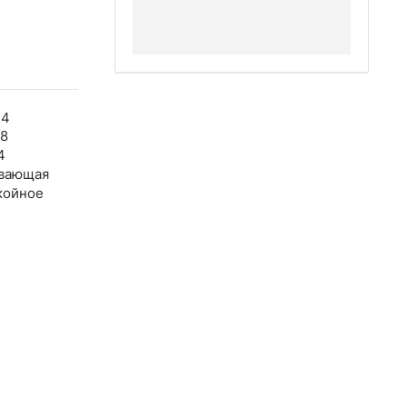
44
58
4
вающая
койное