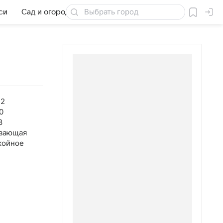
си
Сад и огород
Товары для дачи
42
0
8
вающая
койное