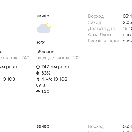
вечер
Восход
05:
Заход
20:
Долгота дня
15:1
Фаза Луны
нов
Геомагн. поле
спо
+23°
о
облачно
тся как +24°
ощущается как +20°
м рт. ст.
747 мм рт. ст.
63%
с Ю-ЮЗ
4 м/с Ю-ЮВ
0
14%
вечер
Восход
05: