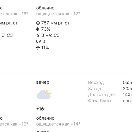
о
облачно
тся как +16°
ощущается как +12°
м рт. ст.
757 мм рт. ст.
73%
с С-СЗ
3 м/с СЗ
0
11%
вечер
Восход
05:5
Заход
20:
Долгота дня
14:5
Фаза Луны
нов
+16°
о
облачно
тся как +19°
ощущается как +14°