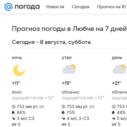
Новости
Сегодня
Прогноз на 10
Прогноз погоды в Любче на 7 дней
Сегодня - 8 августа, суббота
ночь
утро
день
+11°
+15°
+21°
ясно
облачно
облачн
ощущается как +12°
ощущается как +13°
ощущае
752 мм рт. ст.
753 мм рт. ст.
753 м
94%
75%
49%
3 м/с СЗ
4 м/с З-СЗ
5 м/
0
5
5