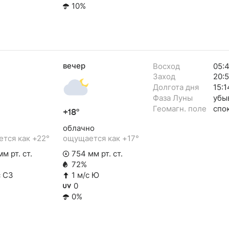
10%
вечер
Восход
05:
Заход
20:
Долгота дня
15:1
Фаза Луны
убы
Геомагн. поле
спо
+18°
облачно
тся как +22°
ощущается как +17°
м рт. ст.
754 мм рт. ст.
72%
с СЗ
1 м/с Ю
0
0%