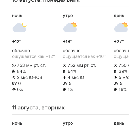
10 августа, понедельник
ночь
утро
день
+12°
+18°
+27°
облачно
облачно
облачн
ощущается как +12°
ощущается как +16°
ощущае
753 мм рт. ст.
752 мм рт. ст.
750 м
84%
64%
39%
2 м/с Ю-ЮВ
4 м/с Ю
5 м/
0
5
5
0%
1%
16%
11 августа, вторник
ночь
утро
день