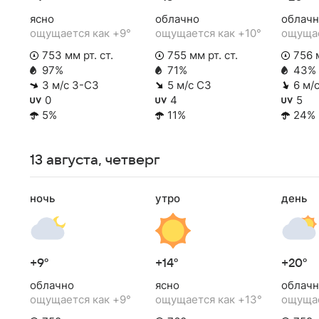
ясно
облачно
облачн
ощущается как +9°
ощущается как +10°
ощущае
753 мм рт. ст.
755 мм рт. ст.
756 м
97%
71%
43%
3 м/с З-СЗ
5 м/с СЗ
6 м/
0
4
5
5%
11%
24%
13 августа, четверг
ночь
утро
день
+9°
+14°
+20°
облачно
ясно
облачн
ощущается как +9°
ощущается как +13°
ощущае