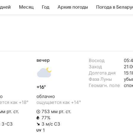
 дней
Месяц
Год
Архив погоды
Погода в Белару
вечер
Восход
05:
Заход
21:0
Долгота дня
15:1
Фаза Луны
убы
Геомагн. поле
спо
+16°
о
облачно
тся как +18°
ощущается как +14°
м рт. ст.
753 мм рт. ст.
77%
с З-СЗ
3 м/с СЗ
1