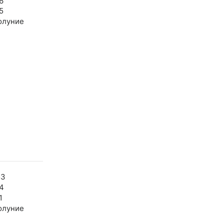
6
5
олуние
53
4
1
олуние