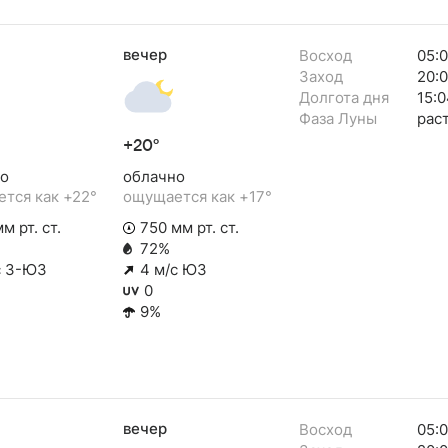
вечер
Восход
05:
Заход
20:
Долгота дня
15:0
Фаза Луны
рас
+20°
о
облачно
тся как +22°
ощущается как +17°
м рт. ст.
750 мм рт. ст.
72%
с З-ЮЗ
4 м/с ЮЗ
0
9%
вечер
Восход
05: