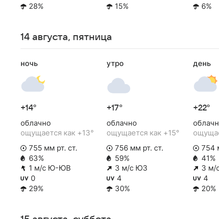
28%
15%
6%
14 августа, пятница
ночь
утро
день
+14°
+17°
+22°
облачно
облачно
облачн
ощущается как +13°
ощущается как +15°
ощущае
755 мм рт. ст.
756 мм рт. ст.
754 м
63%
59%
41%
1 м/с Ю-ЮВ
3 м/с ЮЗ
3 м/
0
4
4
29%
30%
20%