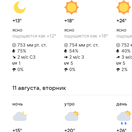
+13°
+18°
+24°
ясно
ясно
ясно
ощущается как +12°
ощущается как +18°
ощущае
753 мм рт. ст.
754 мм рт. ст.
752 м
75%
54%
40%
2 м/с СЗ
2 м/с З
3 м/
1
5
5
0%
0%
2%
11 августа, вторник
ночь
утро
день
+15°
+20°
+26°