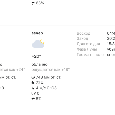
63%
вечер
Восход
04:
Заход
20:
Долгота дня
15:
Фаза Луны
убы
Геомагн. поле
спо
+20°
о
облачно
тся как +24°
ощущается как +18°
м рт. ст.
748 мм рт. ст.
72%
с З
4 м/с С-СЗ
0
5%