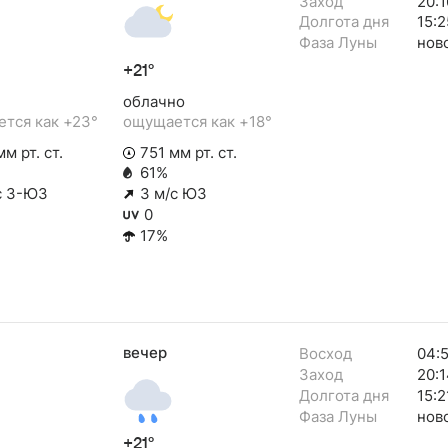
Заход
20:1
Долгота дня
15:2
Фаза Луны
нов
+21°
облачно
тся как +23°
ощущается как +18°
м рт. ст.
751 мм рт. ст.
61%
с З-ЮЗ
3 м/с ЮЗ
0
17%
вечер
Восход
04:
Заход
20:1
Долгота дня
15:2
Фаза Луны
нов
+21°