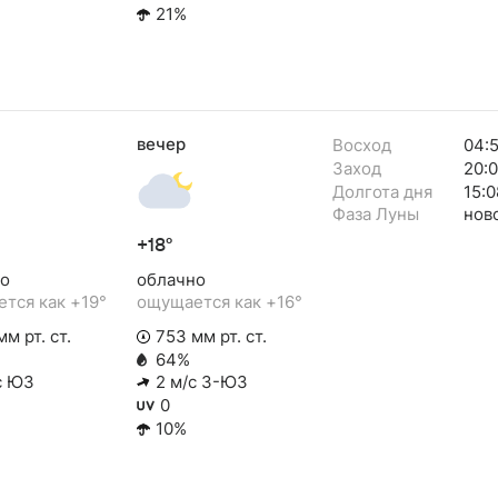
21%
вечер
Восход
04:
Заход
20:
Долгота дня
15:0
Фаза Луны
нов
+18°
о
облачно
тся как +19°
ощущается как +16°
м рт. ст.
753 мм рт. ст.
64%
с ЮЗ
2 м/с З-ЮЗ
0
10%