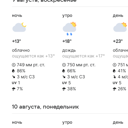
9 августа, воскресенье
ночь
утро
день
+13°
+18°
+23°
облачно
дождь
облачн
ощущается как +13°
ощущается как +17°
ощущае
749 мм рт. ст.
750 мм рт. ст.
751 м
86%
66%
41%
3 м/с СЗ
3 м/с СЗ
4 м/
1
5
5
7%
38%
26%
10 августа, понедельник
ночь
утро
день