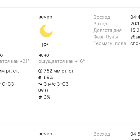
вечер
Восход
04:
Заход
20:1
Долгота дня
15:2
Фаза Луны
убы
Геомагн. поле
спо
+19°
о
ясно
тся как +21°
ощущается как +16°
м рт. ст.
752 мм рт. ст.
69%
с С-СЗ
3 м/с З-СЗ
0
3%
вечер
Восход
04:5