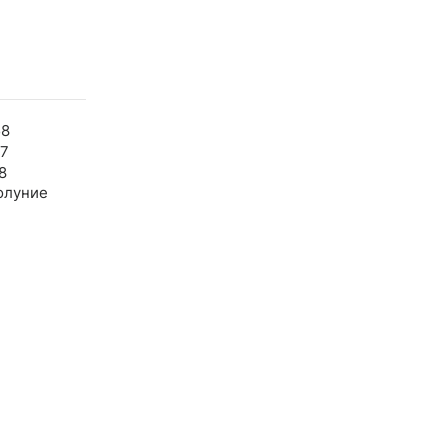
58
07
8
олуние