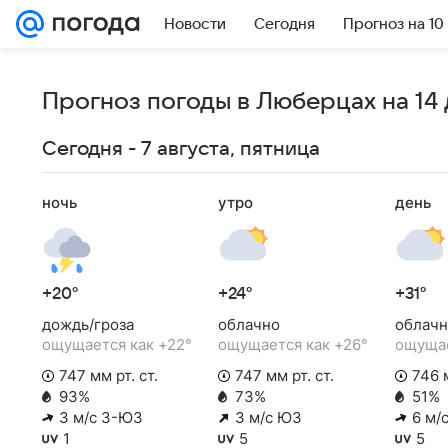
Новости
Сегодня
Прогноз на 10
Прогноз погоды в Люберцах на 14
Сегодня - 7 августа, пятница
ночь
утро
день
+20°
+24°
+31°
дождь/гроза
облачно
облачн
ощущается как +22°
ощущается как +26°
ощущае
747 мм рт. ст.
747 мм рт. ст.
746 м
93%
73%
51%
3 м/с З-ЮЗ
3 м/с ЮЗ
6 м/
1
5
5