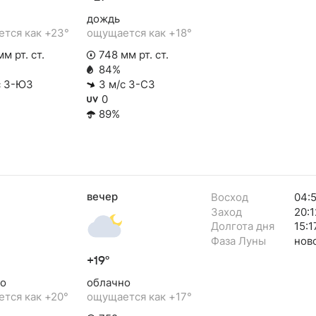
дождь
тся как +23°
ощущается как +18°
м рт. ст.
748 мм рт. ст.
84%
с З-ЮЗ
3 м/с З-СЗ
0
89%
вечер
Восход
04:
Заход
20:1
Долгота дня
15:1
Фаза Луны
нов
+19°
о
облачно
тся как +20°
ощущается как +17°