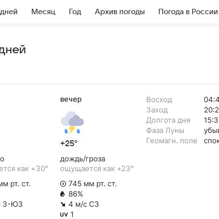
 дней
Месяц
Год
Архив погоды
Погода в России
 дней
вечер
Восход
04:
Заход
20:
Долгота дня
15:3
Фаза Луны
убы
Геомагн. поле
спо
+25°
о
дождь/гроза
тся как +30°
ощущается как +23°
м рт. ст.
745 мм рт. ст.
86%
с З-ЮЗ
4 м/с СЗ
1