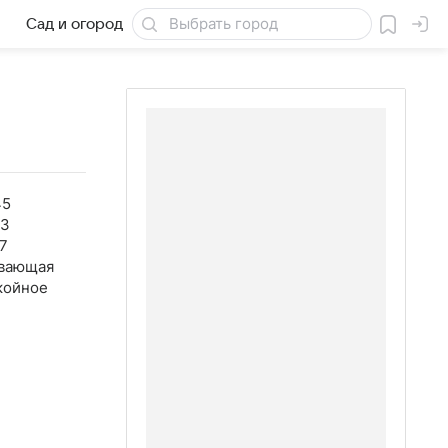
Сад и огород
Товары для дачи
45
23
7
вающая
койное