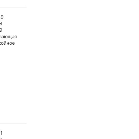
49
8
9
вающая
койное
1