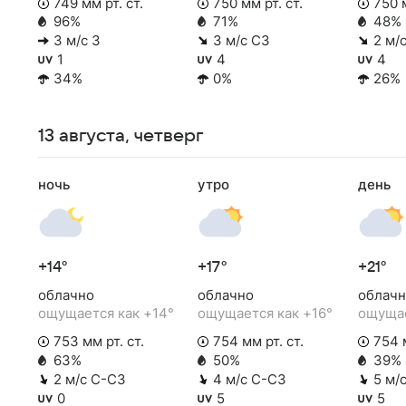
749 мм рт. ст.
750 мм рт. ст.
750 м
96%
71%
48%
3 м/с З
3 м/с СЗ
2 м/
1
4
4
34%
0%
26%
13 августа, четверг
ночь
утро
день
+14°
+17°
+21°
облачно
облачно
облачн
ощущается как +14°
ощущается как +16°
ощущае
753 мм рт. ст.
754 мм рт. ст.
754 м
63%
50%
39%
2 м/с С-СЗ
4 м/с С-СЗ
5 м/
0
5
5