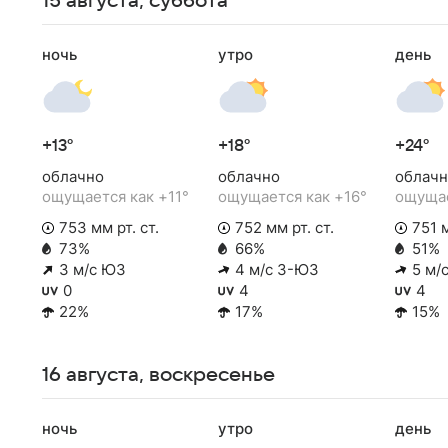
15 августа, суббота
ночь
утро
день
+13°
+18°
+24°
облачно
облачно
облачн
ощущается как +11°
ощущается как +16°
ощущае
753 мм рт. ст.
752 мм рт. ст.
751 м
73%
66%
51%
3 м/с ЮЗ
4 м/с З-ЮЗ
5 м/
0
4
4
22%
17%
15%
16 августа, воскресенье
ночь
утро
день