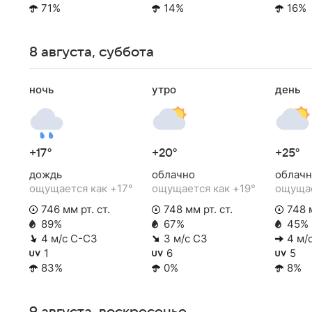
71%
14%
16%
8 августа, суббота
ночь
утро
день
+17°
+20°
+25°
дождь
облачно
облачн
ощущается как +17°
ощущается как +19°
ощущае
746 мм рт. ст.
748 мм рт. ст.
748 м
89%
67%
45%
4 м/с С-СЗ
3 м/с СЗ
4 м/
1
6
5
83%
0%
8%