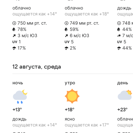
облачно
облачно
дождь
ощущается как +14°
ощущается как +18°
ощущае
750 мм рт. ст.
749 мм рт. ст.
748 м
78%
59%
44%
3 м/с ЮЗ
6 м/с ЮЗ
7 м/
1
5
5
17%
2%
44%
12 августа, среда
ночь
утро
день
+13°
+18°
+23°
дождь
ясно
облачн
ощущается как +14°
ощущается как +17°
ощущае