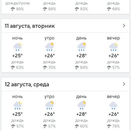
дождь/гроза
дождь
дождь
дождь
99%
99%
93%
69%
11 августа, вторник
ночь
утро
день
вечер
+25°
+26°
+28°
+26°
дождь
дождь
дождь
дождь
63%
70%
64%
57%
12 августа, среда
ночь
утро
день
вечер
+25°
+26°
+28°
+26°
дождь
дождь
дождь
дождь
57%
57%
60%
79%