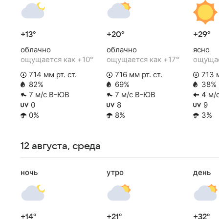
+13°
+20°
+29°
облачно
облачно
ясно
ощущается как +10°
ощущается как +17°
ощущае
714 мм рт. ст.
716 мм рт. ст.
713 м
82%
69%
38%
7 м/с В-ЮВ
7 м/с В-ЮВ
4 м/
0
8
9
0%
8%
3%
12 августа, среда
ночь
утро
день
+14°
+21°
+32°