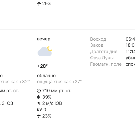
29%
вечер
Восход
06:
Заход
18:0
Долгота дня
11:1
Фаза Луны
убы
Геомагн. поле
спо
+28°
о
облачно
тся как +32°
ощущается как +27°
м рт. ст.
710 мм рт. ст.
39%
с З-СЗ
2 м/с ЮВ
0
23%