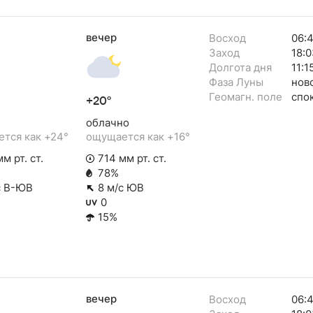
вечер
Восход
06:
Заход
18:0
Долгота дня
11:1
Фаза Луны
нов
Геомагн. поле
спо
+20°
облачно
тся как +24°
ощущается как +16°
м рт. ст.
714 мм рт. ст.
78%
с В-ЮВ
8 м/с ЮВ
0
15%
вечер
Восход
06: