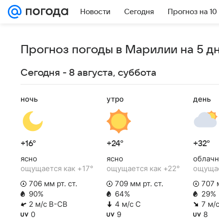
Новости
Сегодня
Прогноз на 10
Прогноз погоды в Марилии на 5 д
Сегодня - 8 августа, суббота
ночь
утро
день
+16°
+24°
+32°
ясно
ясно
облачн
ощущается как +17°
ощущается как +22°
ощущае
706 мм рт. ст.
709 мм рт. ст.
707 м
90%
64%
29%
2 м/с В-СВ
4 м/с С
7 м/
0
9
8