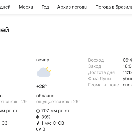
 дней
Месяц
Год
Архив погоды
Погода в Бразил
ней
вечер
Восход
06:
Заход
18:0
Долгота дня
11:1
Фаза Луны
убы
Геомагн. поле
спо
+28°
о
облачно
тся как +29°
ощущается как +26°
м рт. ст.
707 мм рт. ст.
39%
с СЗ
1 м/с С-СВ
0