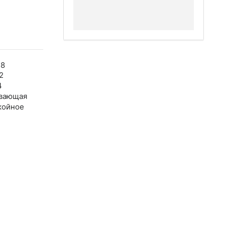
48
2
4
вающая
койное