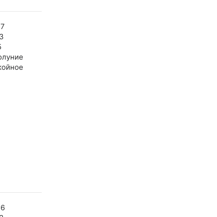
47
3
5
олуние
койное
46