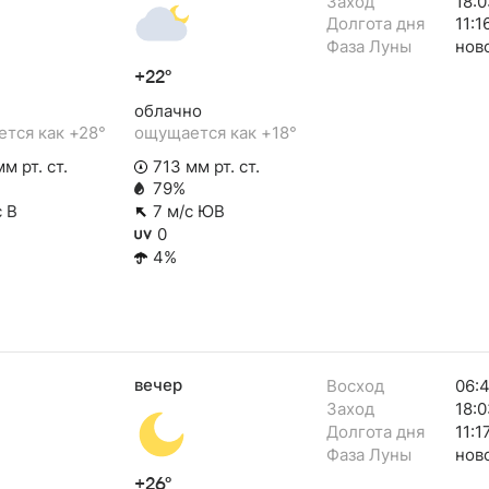
Заход
18:0
Долгота дня
11:1
Фаза Луны
нов
+22°
облачно
тся как +28°
ощущается как +18°
м рт. ст.
713 мм рт. ст.
79%
с В
7 м/с ЮВ
0
4%
вечер
Восход
06:
Заход
18:0
Долгота дня
11:1
Фаза Луны
нов
+26°