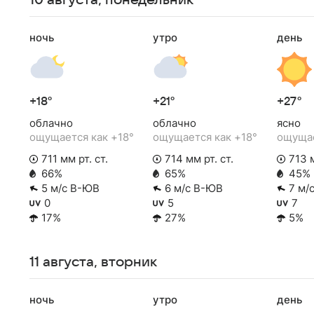
10 августа, понедельник
ночь
утро
день
+18°
+21°
+27°
облачно
облачно
ясно
ощущается как +18°
ощущается как +18°
ощущае
711 мм рт. ст.
714 мм рт. ст.
713 м
66%
65%
45%
5 м/с В-ЮВ
6 м/с В-ЮВ
7 м/
0
5
7
17%
27%
5%
11 августа, вторник
ночь
утро
день