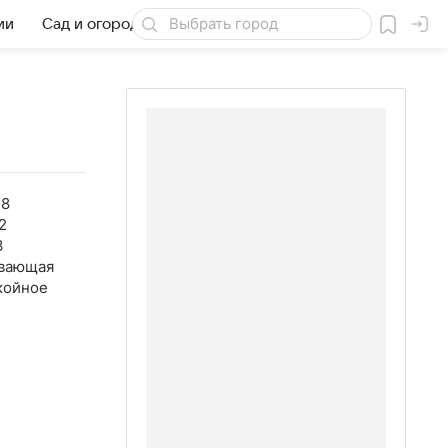
ии
Сад и огород
Товары для дачи
48
2
3
вающая
койное