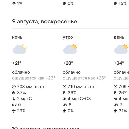
1%
0%
15%
9 августа, воскресенье
ночь
утро
день
+21°
+28°
+34°
облачно
облачно
облачн
ощущается как +23°
ощущается как +26°
ощущае
708 мм рт. ст.
710 мм рт. ст.
709 м
37%
36%
26%
2 м/с С
4 м/с С-СЗ
4 м/
0
8
7
29%
0%
31%