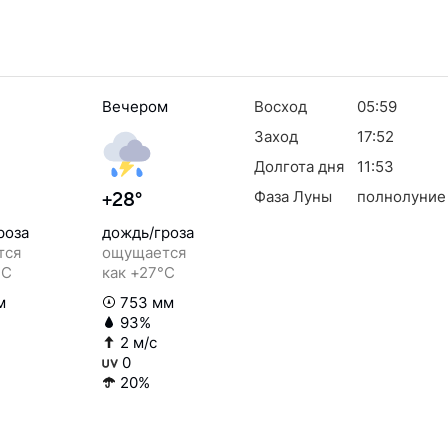
Вечером
Восход
05:59
Заход
17:52
Долгота дня
11:53
Фаза Луны
полнолуние
+28°
роза
дождь/гроза
тся
ощущается
°C
как +27°C
м
753 мм
93%
2 м/с
0
20%