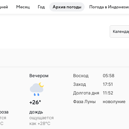
дней
Месяц
Год
Архив погоды
Погода в Индонези
Календа
Вечером
Восход
05:58
Заход
17:51
Долгота дня
11:52
Фаза Луны
новолуние
+26°
роза
дождь
тся
ощущается
°C
как +28°C