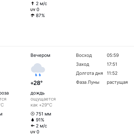
2 м/с
0
87%
Вечером
Восход
05:59
Заход
17:51
Долгота дня
11:52
Фаза Луны
растущая
+28°
роза
дождь
тся
ощущается
°C
как +29°C
м
751 мм
91%
2 м/с
0