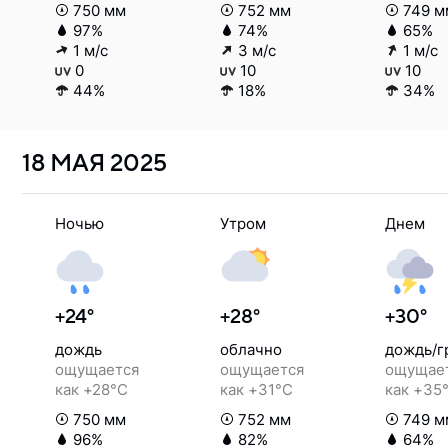
750 мм
752 мм
749 м
97%
74%
65%
1 м/с
3 м/с
1 м/с
0
10
10
44%
18%
34%
18 МАЯ
2025
Ночью
Утром
Днем
+24°
+28°
+30°
дождь
облачно
дождь/г
ощущается
ощущается
ощущае
как +28°C
как +31°C
как +35
750 мм
752 мм
749 м
96%
82%
64%