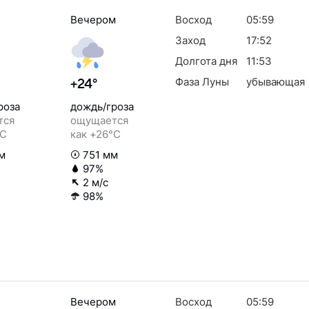
Вечером
Восход
05:59
Заход
17:52
Долгота дня
11:53
Фаза Луны
убывающая
+24°
роза
дождь/гроза
тся
ощущается
°C
как +26°C
м
751 мм
97%
2 м/с
98%
Вечером
Восход
05:59