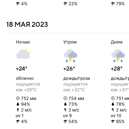
4%
23%
79%
18 МАЯ
2023
Ночью
Утром
Днем
+24°
+26°
+28°
облачно
дождь/гроза
дождь/г
ощущается
ощущается
ощущае
как +26°C
как +32°C
как +31
752 мм
754 мм
751 м
94%
73%
78%
2 м/с
2 м/с
2 м/с
1
9
10
4%
54%
85%