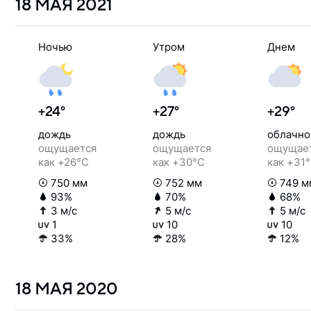
18 МАЯ
2021
Ночью
Утром
Днем
+24°
+27°
+29°
дождь
дождь
облачно
ощущается
ощущается
ощущае
как +26°C
как +30°C
как +31
750 мм
752 мм
749 м
93%
70%
68%
3 м/с
5 м/с
5 м/с
1
10
10
33%
28%
12%
18 МАЯ
2020