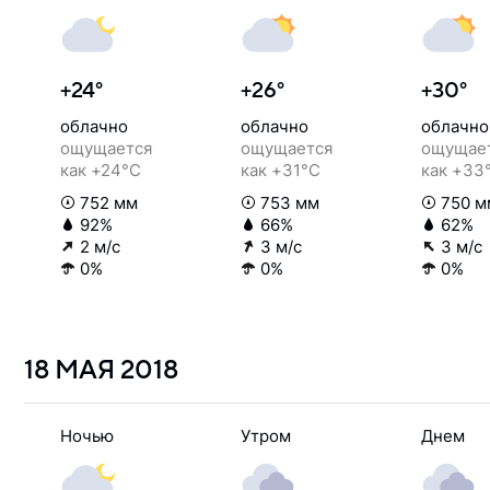
+24°
+26°
+30°
облачно
облачно
облачно
ощущается
ощущается
ощущае
как +24°C
как +31°C
как +33
752 мм
753 мм
750 м
92%
66%
62%
2 м/с
3 м/с
3 м/с
0%
0%
0%
18 МАЯ
2018
Ночью
Утром
Днем