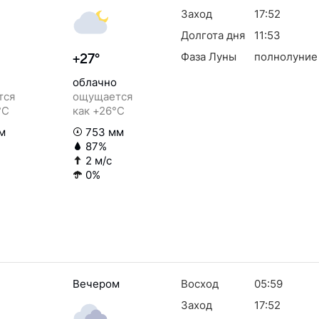
Заход
17:52
Долгота дня
11:53
Фаза Луны
полнолуние
+27°
облачно
тся
ощущается
°C
как +26°C
м
753 мм
87%
2 м/с
0%
Вечером
Восход
05:59
Заход
17:52