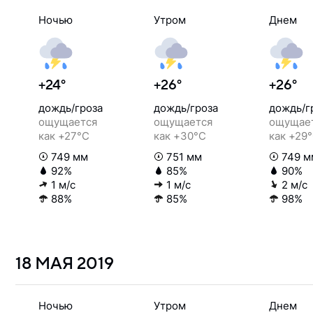
Ночью
Утром
Днем
+24°
+26°
+26°
дождь/гроза
дождь/гроза
дождь/г
ощущается
ощущается
ощущае
как +27°C
как +30°C
как +29
749 мм
751 мм
749 м
92%
85%
90%
1 м/с
1 м/с
2 м/с
88%
85%
98%
18 МАЯ
2019
Ночью
Утром
Днем