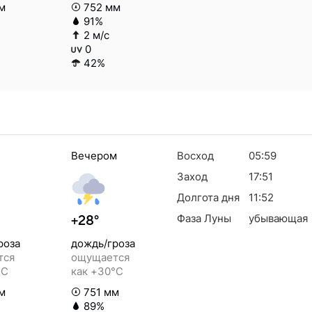
м
752 мм
91%
2 м/с
0
42%
Вечером
Восход
05:59
Заход
17:51
Долгота дня
11:52
Фаза Луны
убывающая
+28°
роза
дождь/гроза
тся
ощущается
°C
как +30°C
м
751 мм
89%