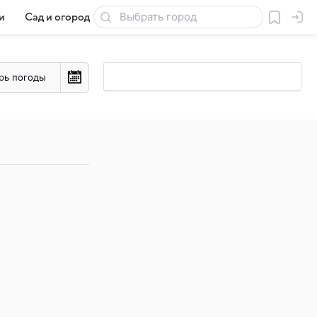
и
Сад и огород
Товары для дачи
рь погоды