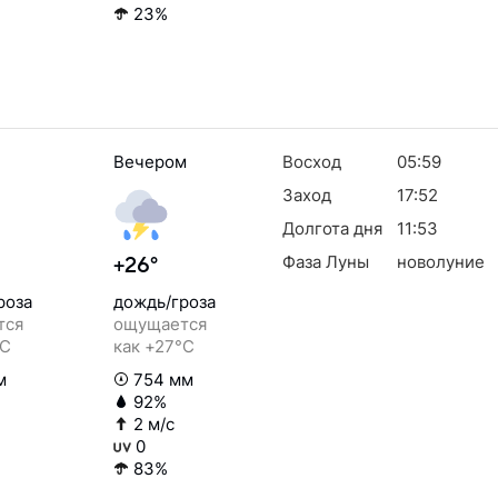
23%
Вечером
Восход
05:59
Заход
17:52
Долгота дня
11:53
Фаза Луны
новолуние
+26°
роза
дождь/гроза
тся
ощущается
°C
как +27°C
м
754 мм
92%
2 м/с
0
83%