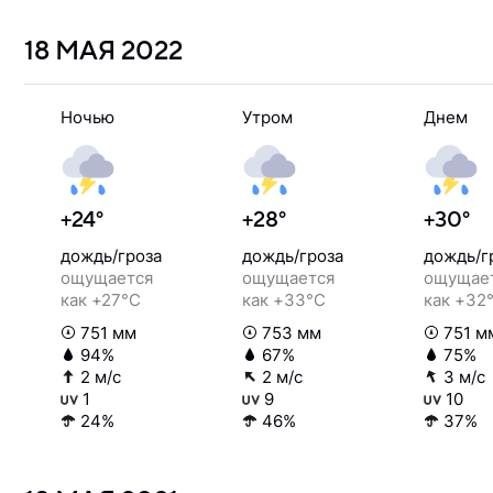
18 МАЯ
2022
Ночью
Утром
Днем
+24°
+28°
+30°
дождь/гроза
дождь/гроза
дождь/г
ощущается
ощущается
ощущае
как +27°C
как +33°C
как +32
751 мм
753 мм
751 м
94%
67%
75%
2 м/с
2 м/с
3 м/с
1
9
10
24%
46%
37%