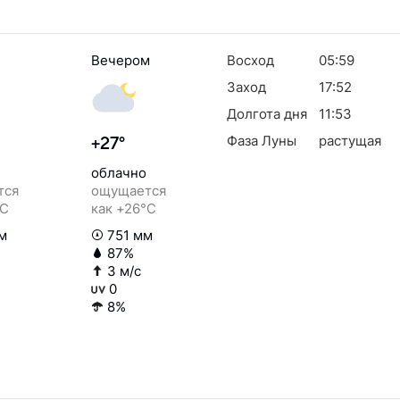
Вечером
Восход
05:59
Заход
17:52
Долгота дня
11:53
Фаза Луны
растущая
+27°
облачно
тся
ощущается
°C
как +26°C
м
751 мм
87%
3 м/с
0
8%