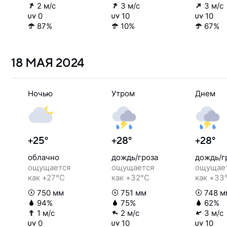
2 м/с
3 м/с
3 м/с
0
10
10
87%
10%
67%
18 МАЯ
2024
Ночью
Утром
Днем
+25°
+28°
+28°
облачно
дождь/гроза
дождь/г
ощущается
ощущается
ощущае
как +27°C
как +32°C
как +33
750 мм
751 мм
748 м
94%
75%
62%
1 м/с
2 м/с
3 м/с
0
10
10