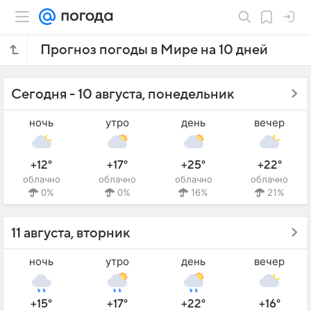
Прогноз погоды в Мире на 10 дней
Сегодня - 10 августа, понедельник
ночь
утро
день
вечер
+12°
+17°
+25°
+22°
облачно
облачно
облачно
облачно
0%
0%
16%
21%
11 августа, вторник
ночь
утро
день
вечер
+15°
+17°
+22°
+16°