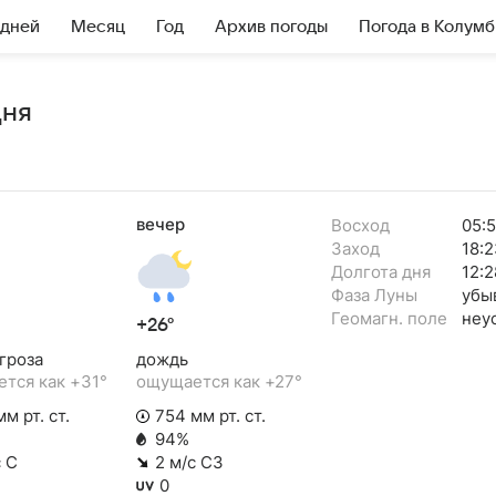
 дней
Месяц
Год
Архив погоды
Погода в Колум
дня
вечер
Восход
05:
Заход
18:2
Долгота дня
12:2
Фаза Луны
убы
Геомагн. поле
неу
+26°
гроза
дождь
тся как +31°
ощущается как +27°
м рт. ст.
754 мм рт. ст.
94%
с С
2 м/с СЗ
0