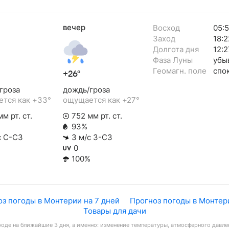
вечер
Восход
05:
Заход
18:2
Долгота дня
12:2
Фаза Луны
убы
Геомагн. поле
спо
+26°
гроза
дождь/гроза
тся как +33°
ощущается как +27°
м рт. ст.
752 мм рт. ст.
93%
с С-СЗ
3 м/с З-СЗ
0
100%
з погоды в Монтерии на 7 дней
Прогноз погоды в Монтери
Товары для дачи
оде на ближайшие 3 дня, а именно: изменение температуры, атмосферного давлен