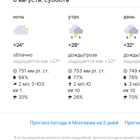
8 августа, суббота
ночь
утро
день
+24°
+28°
+32°
облачно
дождь/гроза
дождь/
ощущается как +27°
ощущается как +32°
ощущае
751 мм рт. ст.
753 мм рт. ст.
749 м
94%
77%
76%
2 м/с З-ЮЗ
2 м/с Ю
3 м/
1
10
10
20%
26%
70%
Прогноз погоды в Монтерии на 5 дней
Прогно
В этом разделе вы можете узнать подробный прогноз погоды в вашем гор