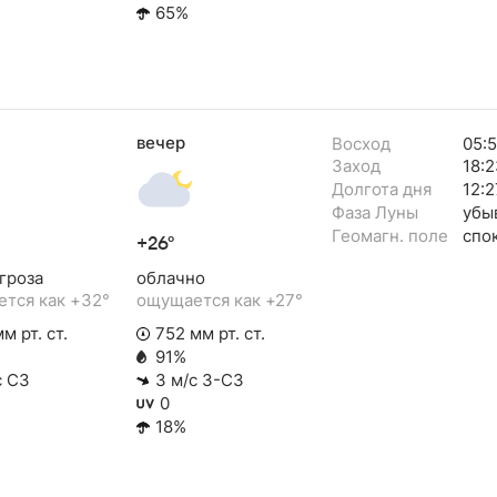
65%
вечер
Восход
05:
Заход
18:2
Долгота дня
12:2
Фаза Луны
убы
Геомагн. поле
спо
+26°
гроза
облачно
тся как +32°
ощущается как +27°
м рт. ст.
752 мм рт. ст.
91%
с СЗ
3 м/с З-СЗ
0
18%