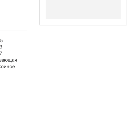
55
3
7
вающая
койное