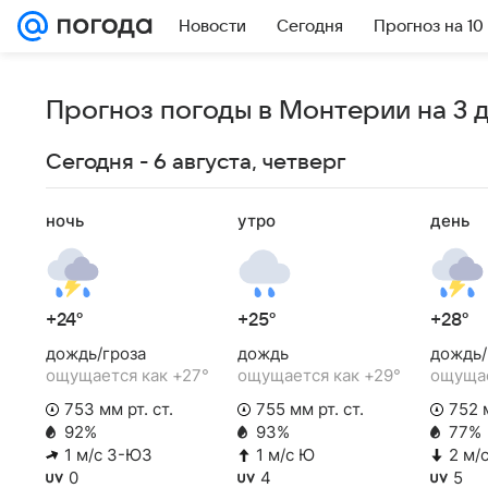
Новости
Сегодня
Прогноз на 10
Прогноз погоды в Монтерии на 3 
Сегодня - 6 августа, четверг
ночь
утро
день
+24°
+25°
+28°
дождь/гроза
дождь
дождь/
ощущается как +27°
ощущается как +29°
ощущае
753 мм рт. ст.
755 мм рт. ст.
752 м
92%
93%
77%
1 м/с З-ЮЗ
1 м/с Ю
2 м/
0
4
5