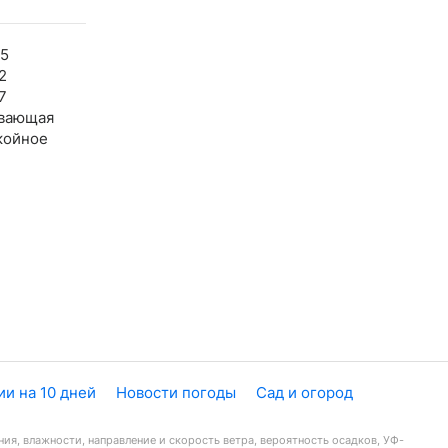
55
2
7
вающая
койное
и на 10 дней
Новости погоды
Сад и огород
ия, влажности, направление и скорость ветра, вероятность осадков, УФ-