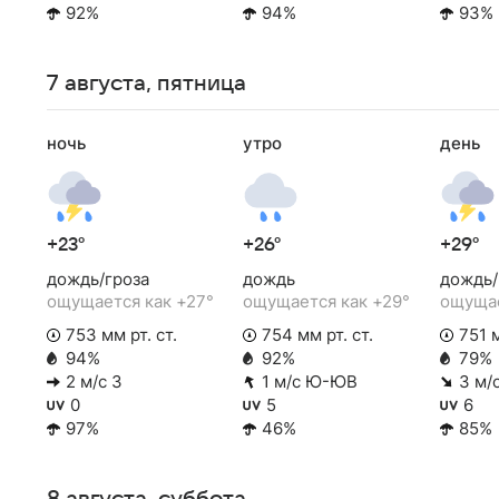
92%
94%
93%
7 августа, пятница
ночь
утро
день
+23°
+26°
+29°
дождь/гроза
дождь
дождь/
ощущается как +27°
ощущается как +29°
ощущае
753 мм рт. ст.
754 мм рт. ст.
751 м
94%
92%
79%
2 м/с З
1 м/с Ю-ЮВ
3 м/
0
5
6
97%
46%
85%