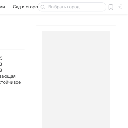
бии
Сад и огород
Товары для дачи
55
3
8
вающая
стойчивое