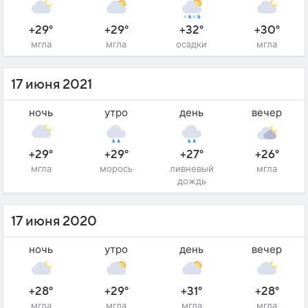
+29°
+29°
+32°
+30°
мгла
мгла
осадки
мгла
17 июня 2021
ночь
утро
день
вечер
+29°
+29°
+27°
+26°
мгла
морось
ливневый
мгла
дождь
17 июня 2020
ночь
утро
день
вечер
+28°
+29°
+31°
+28°
мгла
мгла
мгла
мгла