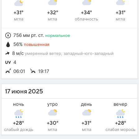
+31°
+32°
+34°
+31°
мгла
мгла
облачность
мгла
756 мм рт. ст.
нормальное
56%
повышенная
8 м/с
умеренный ветер
, западный-юго-западный
4
06:01
19:17
17 июня 2025
ночь
утро
день
вечер
+28°
+30°
+31°
+28°
слабый дождь
мгла
мгла
слабая морось