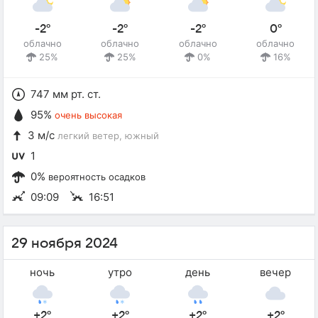
-2°
-2°
-2°
0°
облачно
облачно
облачно
облачно
25%
25%
0%
16%
747 мм рт. ст.
95%
очень высокая
3 м/с
легкий ветер
, южный
1
0%
вероятность осадков
09:09
16:51
29 ноября 2024
ночь
утро
день
вечер
+2°
+2°
+2°
+2°