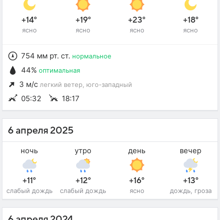
+14°
+19°
+23°
+18°
ясно
ясно
ясно
ясно
754 мм рт. ст.
нормальное
44%
оптимальная
3 м/с
легкий ветер
, юго-западный
05:32
18:17
6 апреля 2025
ночь
утро
день
вечер
+11°
+12°
+16°
+13°
слабый дождь
слабый дождь
ясно
дождь, гроза
6 апреля 2024