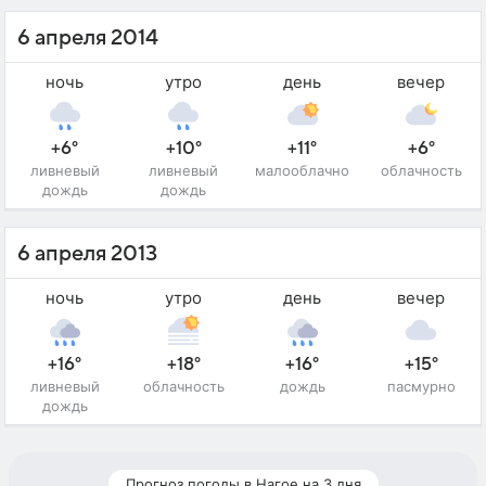
6 апреля 2014
ночь
утро
день
вечер
+6°
+10°
+11°
+6°
ливневый
ливневый
малооблачно
облачность
дождь
дождь
6 апреля 2013
ночь
утро
день
вечер
+16°
+18°
+16°
+15°
ливневый
облачность
дождь
пасмурно
дождь
Прогноз погоды в Нагое на 3 дня