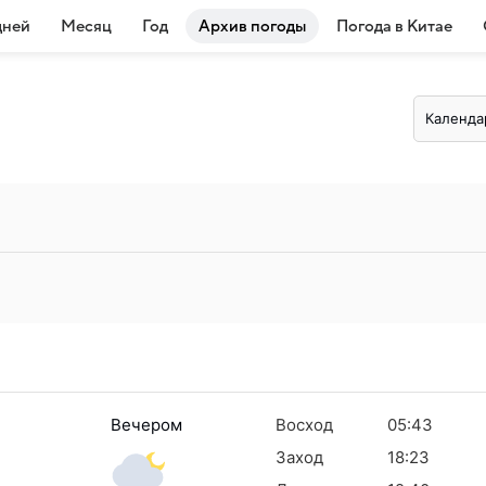
дней
Месяц
Год
Архив погоды
Погода в Китае
Календа
Вечером
Восход
05:43
Заход
18:23