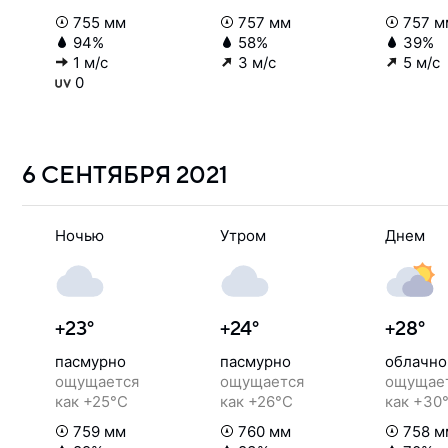
755 мм
757 мм
757 м
94%
58%
39%
1 м/с
3 м/с
5 м/с
0
6 СЕНТЯБРЯ
2021
Ночью
Утром
Днем
+23°
+24°
+28°
пасмурно
пасмурно
облачно
ощущается
ощущается
ощущае
как +25°C
как +26°C
как +30
759 мм
760 мм
758 м