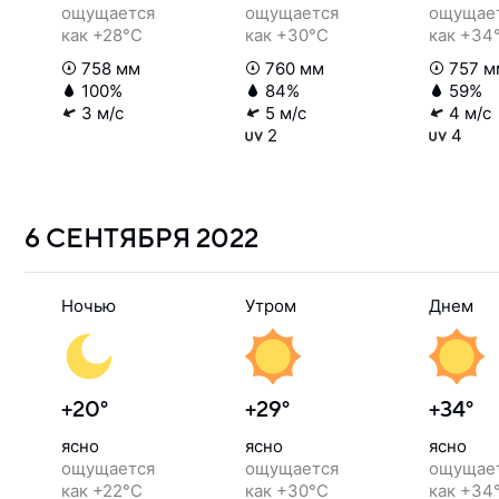
ощущается
ощущается
ощущае
как +28°C
как +30°C
как +34
758 мм
760 мм
757 м
100%
84%
59%
3 м/с
5 м/с
4 м/с
2
4
6 СЕНТЯБРЯ
2022
Ночью
Утром
Днем
+20°
+29°
+34°
ясно
ясно
ясно
ощущается
ощущается
ощущае
как +22°C
как +30°C
как +34