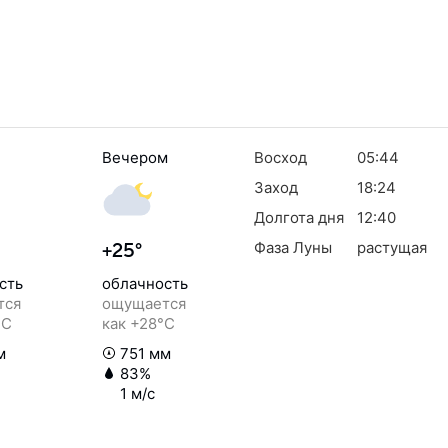
Вечером
Восход
05:44
Заход
18:24
Долгота дня
12:40
Фаза Луны
растущая
+25°
сть
облачность
тся
ощущается
°C
как +28°C
м
751 мм
83%
1 м/с