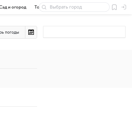
Сад и огород
Товары для дачи
рь погоды