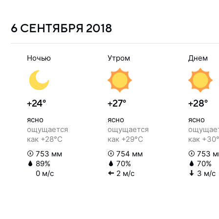
6 СЕНТЯБРЯ
2018
Ночью
Утром
Днем
+24°
+27°
+28°
ясно
ясно
ясно
ощущается
ощущается
ощущае
как +28°C
как +29°C
как +30
753 мм
754 мм
753 м
89%
70%
70%
0 м/с
2 м/с
3 м/с