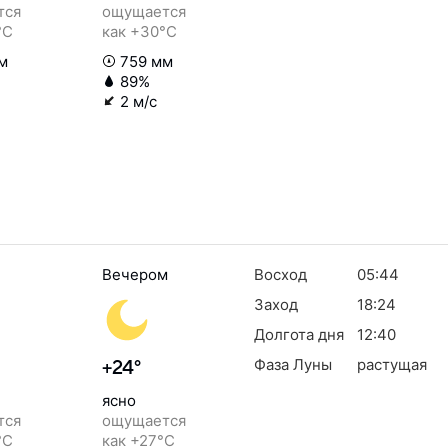
тся
ощущается
°C
как +30°C
м
759 мм
89%
2 м/с
Вечером
Восход
05:44
Заход
18:24
Долгота дня
12:40
Фаза Луны
растущая
+24°
ясно
тся
ощущается
°C
как +27°C