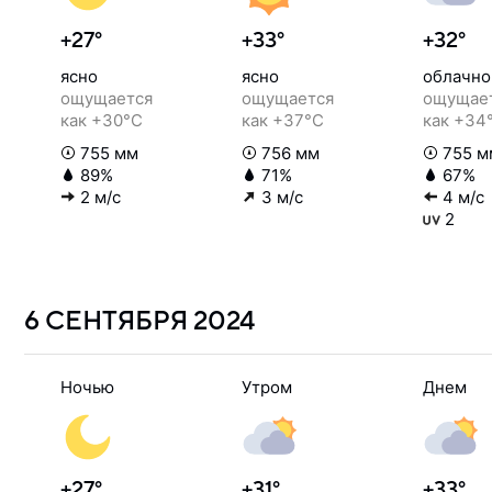
+27°
+33°
+32°
ясно
ясно
облачно
ощущается
ощущается
ощущае
как +30°C
как +37°C
как +34
755 мм
756 мм
755 м
89%
71%
67%
2 м/с
3 м/с
4 м/с
2
6 СЕНТЯБРЯ
2024
Ночью
Утром
Днем
+27°
+31°
+33°