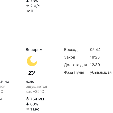
78%
2 м/с
0
Вечером
Восход
05:44
Заход
18:23
Долгота дня
12:39
Фаза Луны
убывающая
+23°
ачно
ясно
тся
ощущается
°C
как +25°C
м
754 мм
83%
1 м/с