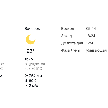
Вечером
Восход
05:44
Заход
18:24
Долгота дня
12:40
Фаза Луны
убывающая
+23°
ясно
тся
ощущается
°C
как +25°C
м
754 мм
89%
2 м/с