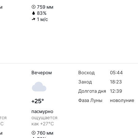
м
759 мм
83%
1 м/с
Вечером
Восход
05:44
Заход
18:23
Долгота дня
12:39
Фаза Луны
новолуние
+25°
пасмурно
тся
ощущается
°C
как +27°C
м
760 мм