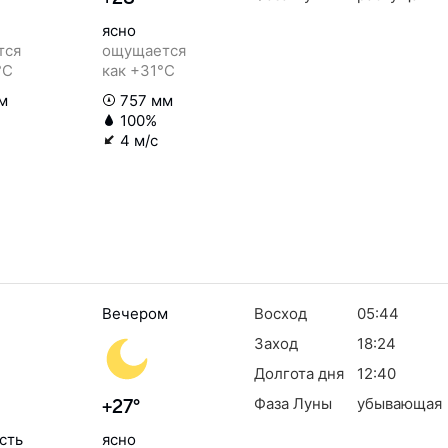
ясно
тся
ощущается
°C
как +31°C
м
757 мм
100%
4 м/с
Вечером
Восход
05:44
Заход
18:24
Долгота дня
12:40
Фаза Луны
убывающая
+27°
сть
ясно