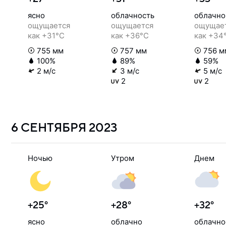
ясно
облачность
облачно
ощущается
ощущается
ощущае
как +31°C
как +36°C
как +34
755 мм
757 мм
756 м
100%
89%
59%
2 м/с
3 м/с
5 м/с
2
2
6 СЕНТЯБРЯ
2023
Ночью
Утром
Днем
+25°
+28°
+32°
ясно
облачно
облачно