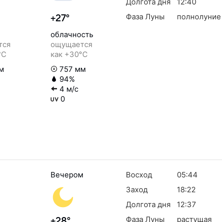
Долгота дня
12:40
Фаза Луны
полнолуние
+27°
облачность
тся
ощущается
°C
как +30°C
м
757 мм
94%
4 м/с
0
Вечером
Восход
05:44
Заход
18:22
Долгота дня
12:37
Фаза Луны
растущая
+28°