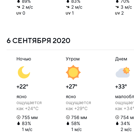
89%
83%
70%
2 м/с
2 м/с
3 м/с
0
1
2
6 СЕНТЯБРЯ
2020
Ночью
Утром
Днем
+22°
+27°
+33°
ясно
ясно
малообл
ощущается
ощущается
ощущае
как +24°C
как +29°C
как +34
755 мм
756 мм
754 м
83%
58%
34%
1 м/с
1 м/с
2 м/с