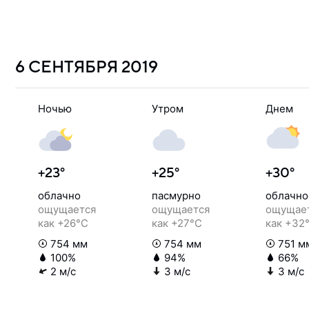
6 СЕНТЯБРЯ
2019
Ночью
Утром
Днем
+23°
+25°
+30°
облачно
пасмурно
облачно
ощущается
ощущается
ощущае
как +26°C
как +27°C
как +32
754 мм
754 мм
751 м
100%
94%
66%
2 м/с
3 м/с
3 м/с