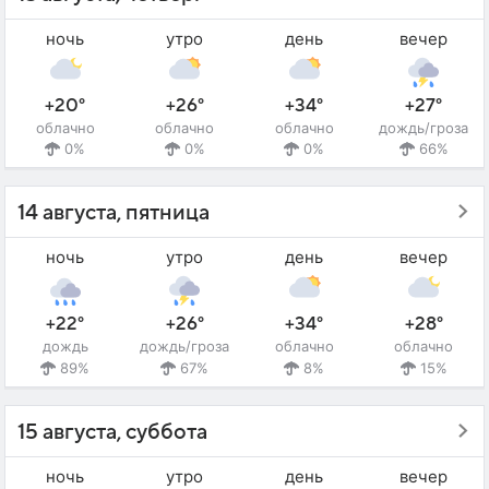
ночь
утро
день
вечер
+20°
+26°
+34°
+27°
облачно
облачно
облачно
дождь/гроза
0%
0%
0%
66%
14 августа, пятница
ночь
утро
день
вечер
+22°
+26°
+34°
+28°
дождь
дождь/гроза
облачно
облачно
89%
67%
8%
15%
15 августа, суббота
ночь
утро
день
вечер