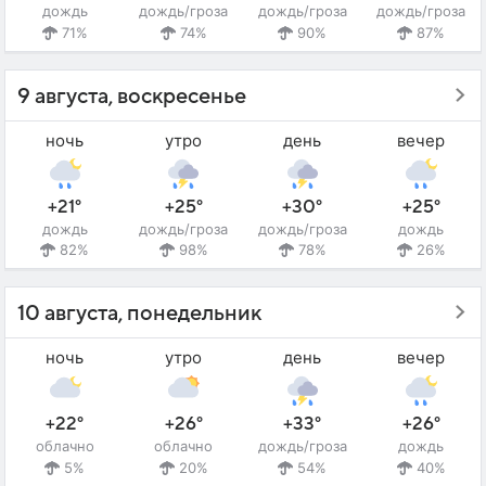
дождь
дождь/гроза
дождь/гроза
дождь/гроза
71%
74%
90%
87%
9 августа, воскресенье
ночь
утро
день
вечер
+21°
+25°
+30°
+25°
дождь
дождь/гроза
дождь/гроза
дождь
82%
98%
78%
26%
10 августа, понедельник
ночь
утро
день
вечер
+22°
+26°
+33°
+26°
облачно
облачно
дождь/гроза
дождь
5%
20%
54%
40%