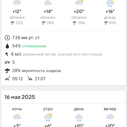
+12°
+14°
+20°
+16°
облачно
облачно
облачно
дождь
22%
28%
29%
91%
738 мм рт. ст.
54%
оптимальная
6 м/с
умеренный ветер
, южный-юго-восточный
5
29%
вероятность осадков
05:12
21:07
16 мая 2025
ночь
утро
день
вечер
+3°
+6°
+10°
+10°