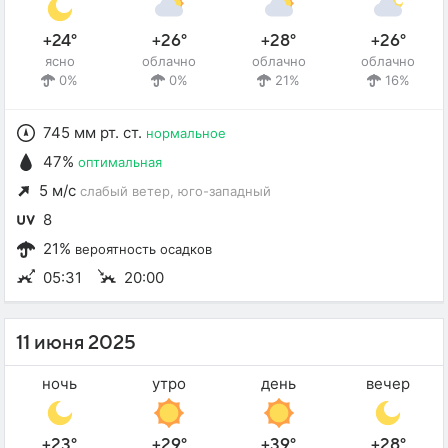
+24°
+26°
+28°
+26°
ясно
облачно
облачно
облачно
0%
0%
21%
16%
745 мм рт. ст.
нормальное
47%
оптимальная
5 м/с
слабый ветер
, юго-западный
8
21%
вероятность осадков
05:31
20:00
11 июня 2025
ночь
утро
день
вечер
+23°
+29°
+39°
+28°