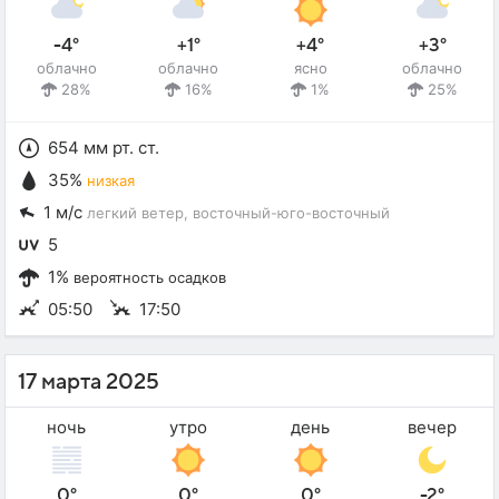
-4°
+1°
+4°
+3°
облачно
облачно
ясно
облачно
28%
16%
1%
25%
654 мм рт. ст.
35%
низкая
1 м/с
легкий ветер
, восточный-юго-восточный
5
1%
вероятность осадков
05:50
17:50
17 марта 2025
ночь
утро
день
вечер
0°
0°
0°
-2°