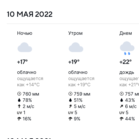
10 МАЯ
2022
Ночью
Утром
Днем
+17°
+19°
+22°
облачно
облачно
дождь
ощущается
ощущается
ощущае
как +14°C
как +19°C
как +21
760 мм
759 мм
757 м
78%
51%
43%
2 м/с
5 м/с
6 м/с
1
5
5
16%
9%
44%