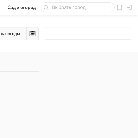
Сад и огород
Товары для дачи
рь погоды