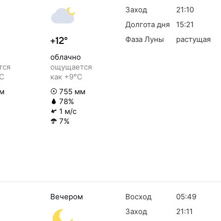
Заход
21:10
Долгота дня
15:21
Фаза Луны
растущая
+12°
облачно
тся
ощущается
°C
как +9°C
м
755 мм
78%
1 м/с
7%
Вечером
Восход
05:49
Заход
21:11