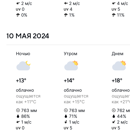
2 м/с
2 м/с
4 м/с
0
4
5
0%
1%
11%
10 МАЯ
2024
Ночью
Утром
Днем
+13°
+14°
+18°
облачно
облачно
облачно
ощущается
ощущается
ощущае
как +11°C
как +15°C
как +21
763 мм
763 мм
762 м
86%
71%
44%
1 м/с
1 м/с
2 м/с
0
5
5