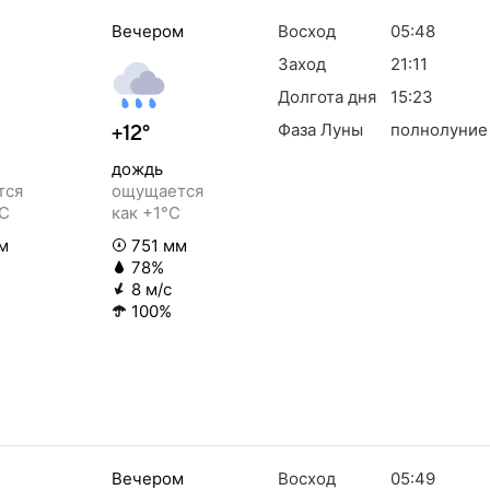
Вечером
Восход
05:48
Заход
21:11
Долгота дня
15:23
Фаза Луны
полнолуние
+12°
дождь
тся
ощущается
°C
как +1°C
м
751 мм
78%
8 м/с
100%
Вечером
Восход
05:49