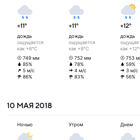
+11°
+11°
+12°
дождь
дождь
дождь
ощущается
ощущается
ощущае
как +6°C
как +8°C
как +12
749 мм
752 мм
753 м
85%
78%
59%
5 м/с
4 м/с
3 м/с
86%
83%
56%
10 МАЯ
2018
Ночью
Утром
Днем