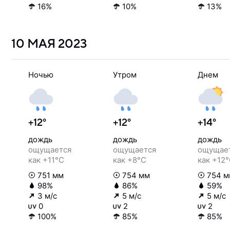
16%
10%
13%
10 МАЯ
2023
Ночью
Утром
Днем
+12°
+12°
+14°
дождь
дождь
дождь
ощущается
ощущается
ощущае
как +11°C
как +8°C
как +12
751 мм
754 мм
754 м
98%
86%
59%
3 м/с
5 м/с
5 м/с
0
2
2
100%
85%
85%