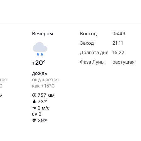
Вечером
Восход
05:49
Заход
21:11
Долгота дня
15:22
Фаза Луны
растущая
+20°
дождь
тся
ощущается
°C
как +15°C
м
757 мм
73%
2 м/с
0
39%