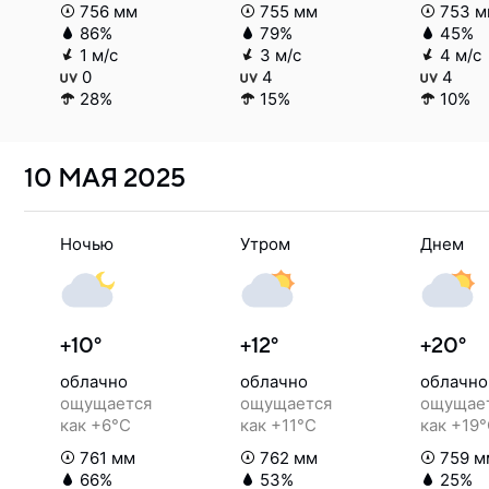
756 мм
755 мм
753 м
86%
79%
45%
1 м/с
3 м/с
4 м/с
0
4
4
28%
15%
10%
10 МАЯ
2025
Ночью
Утром
Днем
+10°
+12°
+20°
облачно
облачно
облачно
ощущается
ощущается
ощущае
как +6°C
как +11°C
как +19
761 мм
762 мм
759 м
66%
53%
25%