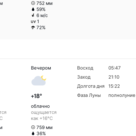
м
752 мм
59%
6 м/с
1
72%
Вечером
Восход
05:47
Заход
21:10
Долгота дня
15:22
Фаза Луны
полнолуние
+18°
облачно
тся
ощущается
°C
как +16°C
м
759 мм
36%