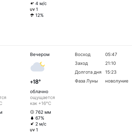
4 м/с
1
12%
Вечером
Восход
05:47
Заход
21:10
Долгота дня
15:23
Фаза Луны
новолуние
+18°
облачно
тся
ощущается
°C
как +16°C
м
762 мм
67%
2 м/с
1