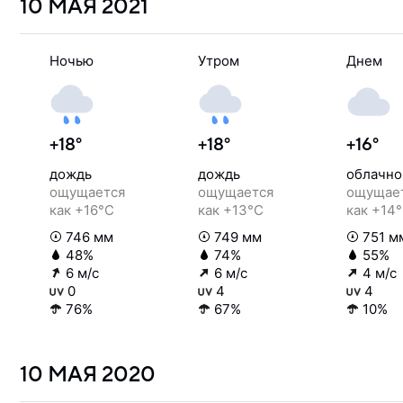
10 МАЯ
2021
Ночью
Утром
Днем
+18°
+18°
+16°
дождь
дождь
облачно
ощущается
ощущается
ощущае
как +16°C
как +13°C
как +14
746 мм
749 мм
751 м
48%
74%
55%
6 м/с
6 м/с
4 м/с
0
4
4
76%
67%
10%
10 МАЯ
2020