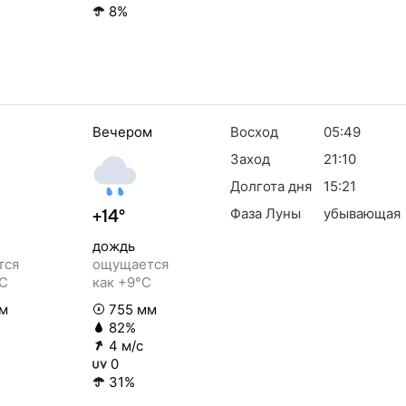
8%
Вечером
Восход
05:49
Заход
21:10
Долгота дня
15:21
Фаза Луны
убывающая
+14°
дождь
тся
ощущается
°C
как +9°C
м
755 мм
82%
4 м/с
0
31%