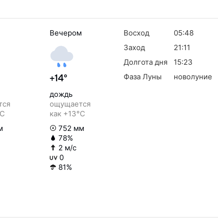
Вечером
Восход
05:48
Заход
21:11
Долгота дня
15:23
Фаза Луны
новолуние
+14°
дождь
тся
ощущается
°C
как +13°C
м
752 мм
78%
2 м/с
0
81%