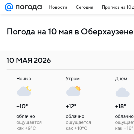
Новости
Сегодня
Прогноз на 10 
Погода на 10 мая в Оберхаузене
10 МАЯ
2026
Ночью
Утром
Днем
+10°
+12°
+18°
облачно
облачно
облачно
ощущается
ощущается
ощущае
как +9°C
как +10°C
как +16