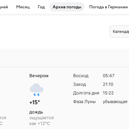
дней
Месяц
Год
Архив погоды
Погода в Германии
Календа
Вечером
Восход
05:47
Заход
21:10
Долгота дня
15:22
Фаза Луны
убывающая
+15°
дождь
тся
ощущается
°C
как +12°C