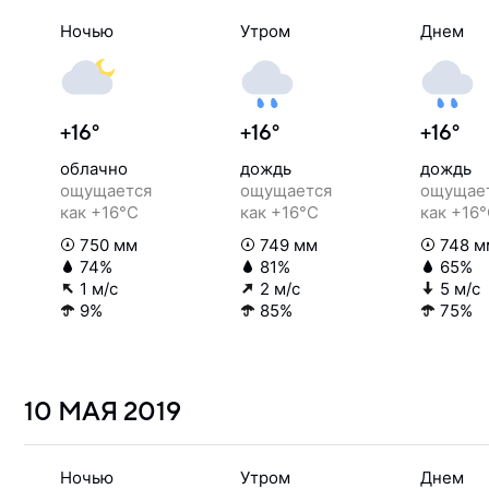
Ночью
Утром
Днем
+16°
+16°
+16°
облачно
дождь
дождь
ощущается
ощущается
ощущае
как +16°C
как +16°C
как +16
750 мм
749 мм
748 м
74%
81%
65%
1 м/с
2 м/с
5 м/с
9%
85%
75%
10 МАЯ
2019
Ночью
Утром
Днем