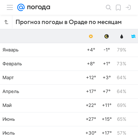
Прогноз погоды в Ораде по месяцам
Январь
+4°
-1°
79%
Февраль
+8°
+1°
73%
Март
+12°
+3°
64%
Апрель
+17°
+7°
64%
Май
+22°
+11°
69%
Июнь
+27°
+15°
65%
Июль
+30°
+17°
57%