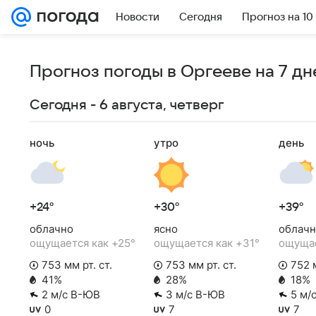
Новости
Сегодня
Прогноз на 10
Прогноз погоды в Оргееве на 7 дн
Сегодня - 6 августа, четверг
ночь
утро
день
+24°
+30°
+39°
облачно
ясно
облачн
ощущается как +25°
ощущается как +31°
ощущае
753 мм рт. ст.
753 мм рт. ст.
752 м
41%
28%
18%
2 м/с В-ЮВ
3 м/с В-ЮВ
5 м/
0
7
7