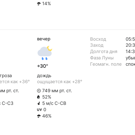
14%
вечер
Восход
05:
Заход
20:
Долгота дня
14:
Фаза Луны
убы
Геомагн. поле
спо
+30°
гроза
дождь
тся как +36°
ощущается как +28°
м рт. ст.
749 мм рт. ст.
52%
с С-СЗ
5 м/с С-СВ
0
46%