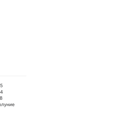
55
24
8
олуние