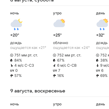
8 августа, суббота
ночь
утро
день
+20°
+25°
+32°
дождь
облачно
дождь
ощущается как +21°
ощущается как +24°
ощущае
751 мм рт. ст.
752 мм рт. ст.
752 м
84%
67%
38%
4 м/с С-СЗ
6 м/с С-СВ
9 м/
0
7
6
57%
16%
69%
9 августа, воскресенье
ночь
утро
день