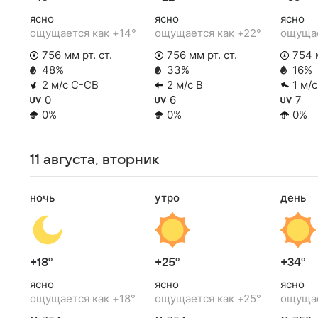
ясно
ясно
ясно
ощущается как +14°
ощущается как +22°
ощущае
756 мм рт. ст.
756 мм рт. ст.
754 м
48%
33%
16%
2 м/с С-СВ
2 м/с В
1 м/
0
6
7
0%
0%
0%
11 августа, вторник
ночь
утро
день
+18°
+25°
+34°
ясно
ясно
ясно
ощущается как +18°
ощущается как +25°
ощущае