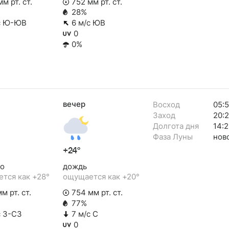
м рт. ст.
752 мм рт. ст.
28%
с Ю-ЮВ
6 м/с ЮВ
0
0%
вечер
Восход
05:
Заход
20:
Долгота дня
14:2
Фаза Луны
нов
+24°
о
дождь
тся как +28°
ощущается как +20°
м рт. ст.
754 мм рт. ст.
77%
с З-СЗ
7 м/с С
0