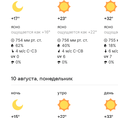
+17°
+23°
+32°
ясно
ясно
ясно
ощущается как +16°
ощущается как +22°
ощущае
754 мм рт. ст.
756 мм рт. ст.
755 м
62%
40%
18%
4 м/с С-СЗ
4 м/с С-СВ
6 м/
0
6
7
0%
0%
0%
10 августа, понедельник
ночь
утро
день
+15°
+22°
+33°