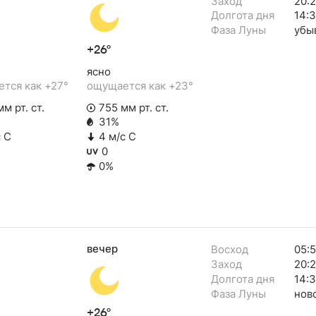
Заход
20:
Долгота дня
14:
Фаза Луны
убы
+26°
ясно
тся как +27°
ощущается как +23°
м рт. ст.
755 мм рт. ст.
31%
с С
4 м/с С
0
0%
вечер
Восход
05:
Заход
20:
Долгота дня
14:3
Фаза Луны
нов
+26°