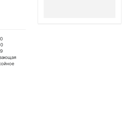
50
30
39
вающая
койное