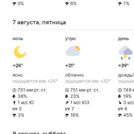
0%
6%
7%
7 августа, пятница
ночь
утро
день
+24°
+31°
+39°
ясно
облачно
дождь/
ощущается как +24°
ощущается как +32°
ощущае
751 мм рт. ст.
751 мм рт. ст.
749 м
38%
23%
19%
1 м/с Ю
1 м/с ЮЗ
3 м/
0
7
6
3%
16%
45%