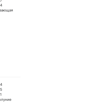
27
34
вающая
54
25
1
олуние