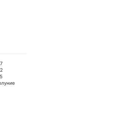
57
22
5
олуние