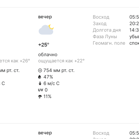
вечер
Восход
05:5
Заход
20:
Долгота дня
14:
Фаза Луны
убы
Геомагн. поле
спо
+25°
облачно
тся как +26°
ощущается как +22°
м рт. ст.
754 мм рт. ст.
47%
с С
6 м/с С
0
11%
вечер
Восход
05: