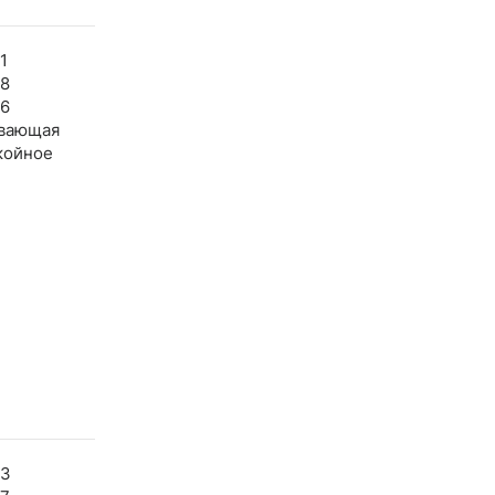
1
28
36
вающая
койное
53