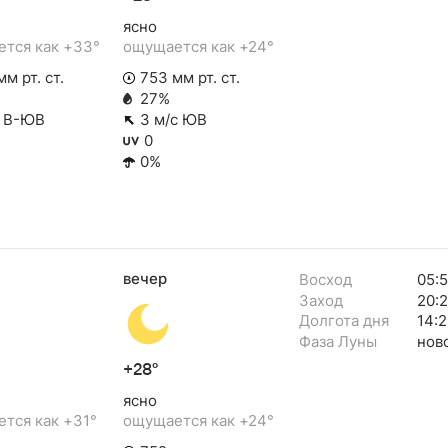
ясно
тся как +33°
ощущается как +24°
м рт. ст.
753 мм рт. ст.
27%
с В-ЮВ
3 м/с ЮВ
0
0%
вечер
Восход
05:
Заход
20:
Долгота дня
14:2
Фаза Луны
нов
+28°
ясно
тся как +31°
ощущается как +24°