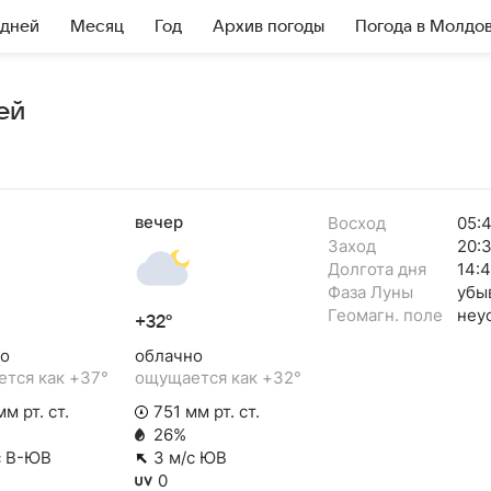
 дней
Месяц
Год
Архив погоды
Погода в Молдо
ей
вечер
Восход
05:
Заход
20:3
Долгота дня
14:
Фаза Луны
убы
Геомагн. поле
неу
+32°
о
облачно
тся как +37°
ощущается как +32°
м рт. ст.
751 мм рт. ст.
26%
с В-ЮВ
3 м/с ЮВ
0