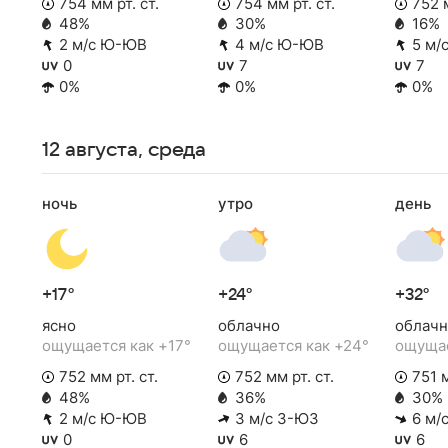
754 мм рт. ст.
754 мм рт. ст.
752 м
48%
30%
16%
2 м/с Ю-ЮВ
4 м/с Ю-ЮВ
5 м/
0
7
7
0%
0%
0%
12 августа, среда
ночь
утро
день
+17°
+24°
+32°
ясно
облачно
облачн
ощущается как +17°
ощущается как +24°
ощущае
752 мм рт. ст.
752 мм рт. ст.
751 м
48%
36%
30%
2 м/с Ю-ЮВ
3 м/с З-ЮЗ
6 м/
0
6
6