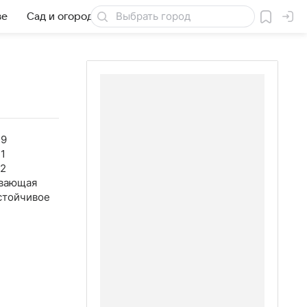
ве
Сад и огород
Товары для дачи
49
1
42
вающая
стойчивое