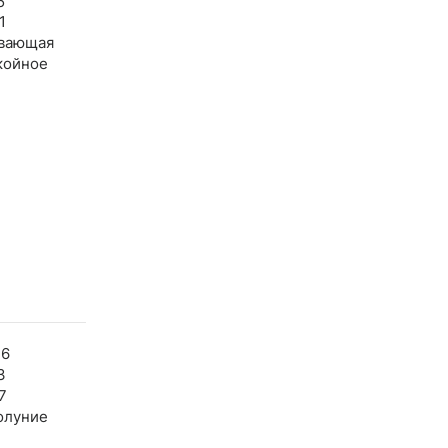
5
1
вающая
койное
46
3
7
олуние