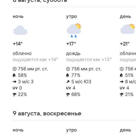
8 августа, суббота
ночь
утро
день
+14°
+17°
+21°
облачно
дождь
облачн
ощущается как +14°
ощущается как +13°
ощущае
756 мм рт. ст.
756 мм рт. ст.
756 м
58%
77%
51%
3 м/с З
5 м/с ЮЗ
8 м/с
0
4
4
22%
68%
21%
9 августа, воскресенье
ночь
утро
день