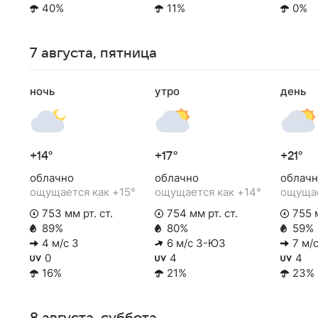
40%
11%
0%
7 августа, пятница
ночь
утро
день
+14°
+17°
+21°
облачно
облачно
облачн
ощущается как +15°
ощущается как +14°
ощущае
753 мм рт. ст.
754 мм рт. ст.
755 м
89%
80%
59%
4 м/с З
6 м/с З-ЮЗ
7 м/с
0
4
4
16%
21%
23%