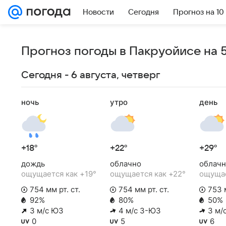
Новости
Сегодня
Прогноз на 10
Прогноз погоды в Пакруойисе на 
Сегодня - 6 августа, четверг
ночь
утро
день
+18°
+22°
+29°
дождь
облачно
облачн
ощущается как +19°
ощущается как +22°
ощущае
754 мм рт. ст.
754 мм рт. ст.
753 м
92%
80%
50%
3 м/с ЮЗ
4 м/с З-ЮЗ
3 м/
0
5
6