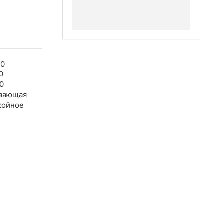
40
0
0
вающая
койное