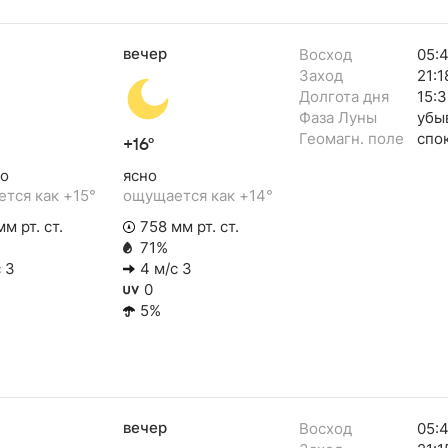
вечер
Восход
05:
Заход
21:1
Долгота дня
15:3
Фаза Луны
убы
Геомагн. поле
спо
+16°
о
ясно
тся как +15°
ощущается как +14°
м рт. ст.
758 мм рт. ст.
71%
 З
4 м/с З
0
5%
вечер
Восход
05: