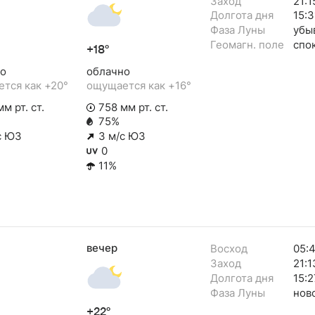
Заход
21:1
Долгота дня
15:3
Фаза Луны
убы
Геомагн. поле
спо
+18°
о
облачно
тся как +20°
ощущается как +16°
м рт. ст.
758 мм рт. ст.
75%
с ЮЗ
3 м/с ЮЗ
0
11%
вечер
Восход
05:
Заход
21:1
Долгота дня
15:2
Фаза Луны
нов
+22°