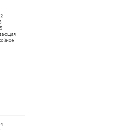
42
8
5
вающая
койное
44