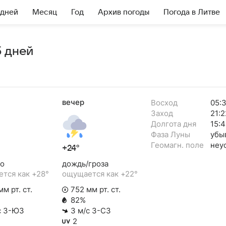
 дней
Месяц
Год
Архив погоды
Погода в Литве
5 дней
вечер
Восход
05:
Заход
21:2
Долгота дня
15:
Фаза Луны
убы
Геомагн. поле
неу
+24°
о
дождь/гроза
тся как +28°
ощущается как +22°
м рт. ст.
752 мм рт. ст.
82%
с З-ЮЗ
3 м/с З-СЗ
2