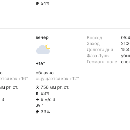
54%
вечер
Восход
05:
Заход
21:2
Долгота дня
15:4
Фаза Луны
убы
Геомагн. поле
спо
+16°
о
облачно
тся как +16°
ощущается как +12°
м рт. ст.
756 мм рт. ст.
63%
 З
6 м/с З
1
33%