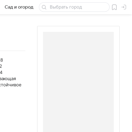
Сад и огород
Товары для дачи
38
2
44
вающая
стойчивое