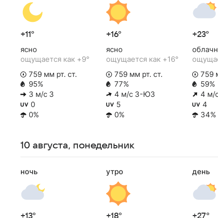
+11°
+16°
+23°
ясно
ясно
облачн
ощущается как +9°
ощущается как +16°
ощущае
759 мм рт. ст.
759 мм рт. ст.
759 м
95%
77%
59%
3 м/с З
4 м/с З-ЮЗ
4 м/
0
5
4
0%
0%
34%
10 августа, понедельник
ночь
утро
день
+13°
+18°
+27°