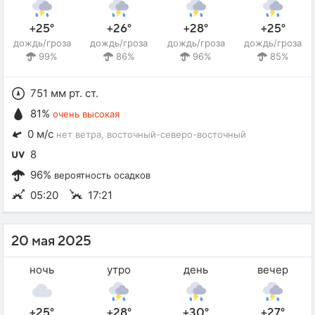
+25°
+26°
+28°
+25°
дождь/гроза
дождь/гроза
дождь/гроза
дождь/гроза
99%
86%
96%
85%
751 мм рт. ст.
81%
очень высокая
0 м/с
нет ветра
, восточный-северо-восточный
8
96%
вероятность осадков
05:20
17:21
20 мая 2025
ночь
утро
день
вечер
+25°
+28°
+30°
+27°