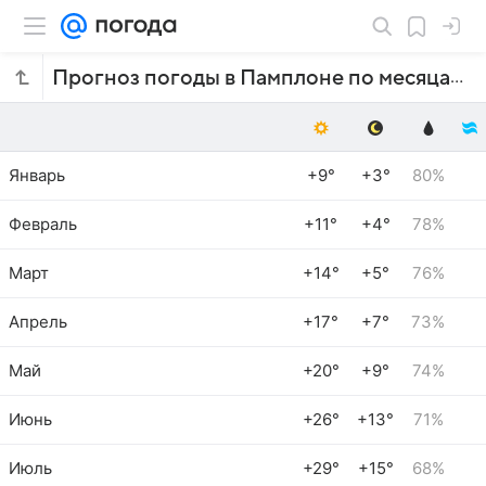
Прогноз погоды в Памплоне по месяцам
Январь
+9°
+3°
80%
Февраль
+11°
+4°
78%
Март
+14°
+5°
76%
Апрель
+17°
+7°
73%
Май
+20°
+9°
74%
Июнь
+26°
+13°
71%
Июль
+29°
+15°
68%