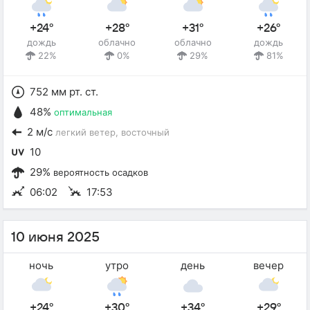
+24°
+28°
+31°
+26°
дождь
облачно
облачно
дождь
22%
0%
29%
81%
752 мм рт. ст.
48%
оптимальная
2 м/с
легкий ветер
, восточный
10
29%
вероятность осадков
06:02
17:53
10 июня 2025
ночь
утро
день
вечер
+24°
+30°
+34°
+29°