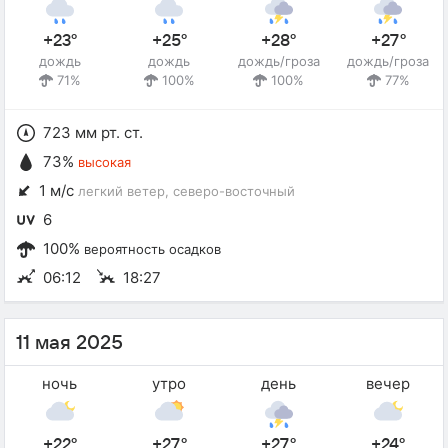
+23°
+25°
+28°
+27°
дождь
дождь
дождь/гроза
дождь/гроза
71%
100%
100%
77%
723 мм рт. ст.
73%
высокая
1 м/с
легкий ветер
, северо-восточный
6
100%
вероятность осадков
06:12
18:27
11 мая 2025
ночь
утро
день
вечер
+22°
+27°
+27°
+24°