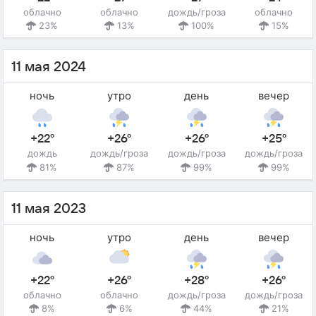
облачно
облачно
дождь/гроза
облачно
23%
13%
100%
15%
11 мая 2024
ночь
утро
день
вечер
+22°
+26°
+26°
+25°
дождь
дождь/гроза
дождь/гроза
дождь/гроза
81%
87%
99%
99%
11 мая 2023
ночь
утро
день
вечер
+22°
+26°
+28°
+26°
облачно
облачно
дождь/гроза
дождь/гроза
8%
6%
44%
21%