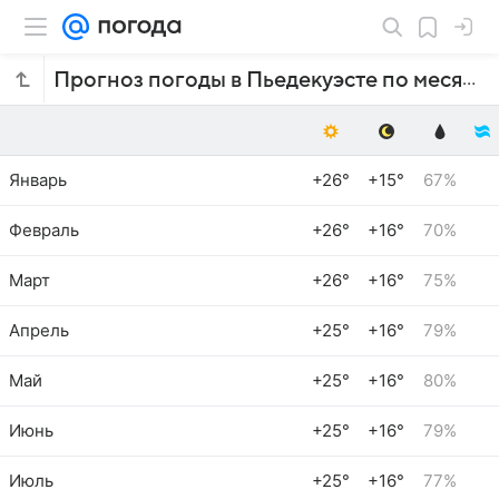
Прогноз погоды в Пьедекуэсте по месяцам
Январь
+26°
+15°
67%
Февраль
+26°
+16°
70%
Март
+26°
+16°
75%
Апрель
+25°
+16°
79%
Май
+25°
+16°
80%
Июнь
+25°
+16°
79%
Июль
+25°
+16°
77%