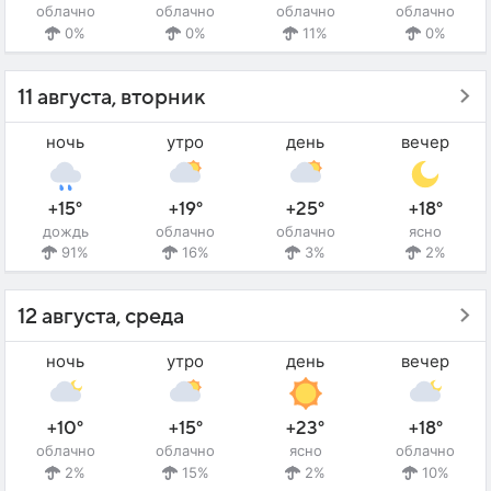
облачно
облачно
облачно
облачно
0%
0%
11%
0%
11 августа, вторник
ночь
утро
день
вечер
+15°
+19°
+25°
+18°
дождь
облачно
облачно
ясно
91%
16%
3%
2%
12 августа, среда
ночь
утро
день
вечер
+10°
+15°
+23°
+18°
облачно
облачно
ясно
облачно
2%
15%
2%
10%