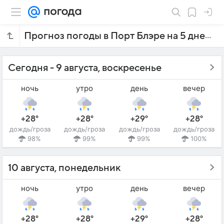
Прогноз погоды в Порт Блэре на 5 дней
Сегодня - 9 августа, воскресенье
ночь
утро
день
вечер
+28°
+28°
+29°
+28°
дождь/гроза
дождь/гроза
дождь/гроза
дождь/гроза
98%
99%
99%
100%
10 августа, понедельник
ночь
утро
день
вечер
+28°
+28°
+29°
+28°