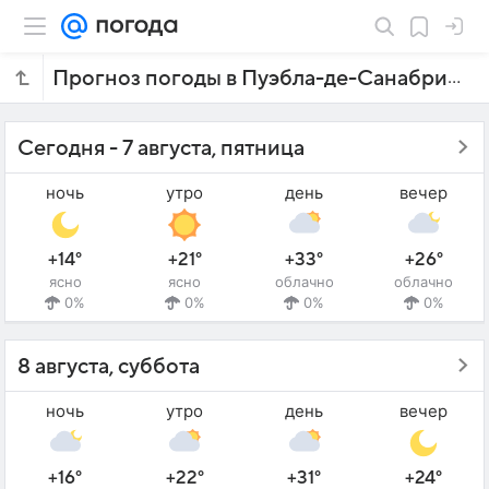
Прогноз погоды в Пуэбла-де-Санабрие на 7 дней
Сегодня - 7 августа, пятница
ночь
утро
день
вечер
+14°
+21°
+33°
+26°
ясно
ясно
облачно
облачно
0%
0%
0%
0%
8 августа, суббота
ночь
утро
день
вечер
+16°
+22°
+31°
+24°