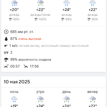
+20°
+22°
+24°
+22°
дождь
дождь/гроза
дождь
дождь
99%
100%
99%
90%
685 мм рт. ст.
87%
очень высокая
1 м/с
легкий ветер
, восточный-северо-восточный
2
99%
вероятность осадков
05:57
17:56
10 мая 2025
ночь
утро
день
вечер
+19°
+24°
+26°
+22°